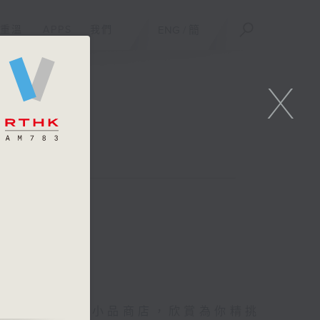
重溫
APPS
我們
ENG
/
簡
X
你進入她的生活小品商店，欣賞為你精挑