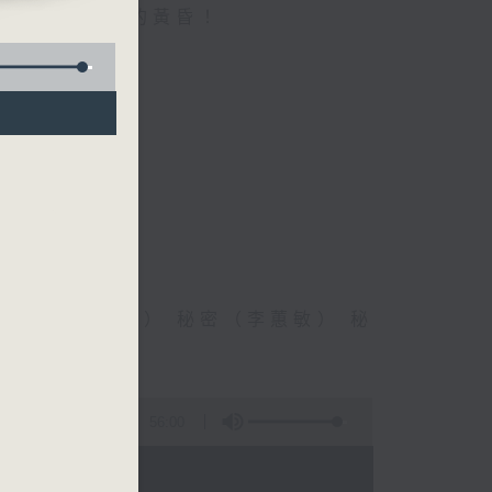
受一個個優閒的黃昏！
密碼（郭富城） 秘密（李蕙敏） 秘
敦道（洪卓立）
56:00
 - 20:00)