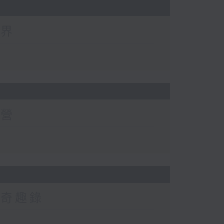
世界
有營
然奇趣錄