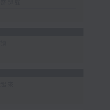
然奇趣錄
閱讀
動起來