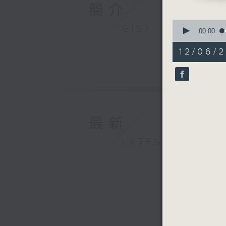
Cup of li
簡介
We are t
0
GIST
理想與和平
seconds
00:00
of
歡呼聲(蔡
56
12/06/2
環遊世界：
minutes,
0
seconds
90%
最新
LATEST