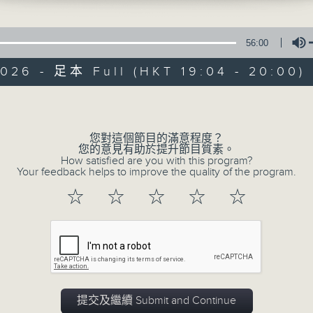
fe (Ricky Martin)
細選的靚歌和生活資訊，驅走生活的疲勞，享
he champions (Queen)
（譚詠麟）
56:00
楓華)
026 - 足本 Full (HKT 19:04 - 20:00)
世界各地著名大橋(2)
Volume
06/08/2026
您對這個節目的滿意程度？
您的意見有助於提升節目質素。
How satisfied are you with this program?
優閒安多Fun - 星期四 : 食得有營
Your feedback helps to improve the quality of the program.
七點鐘歌單：密碼
☆
☆
☆
☆
☆
心裡有個謎（羅文） 數字人生（林子祥） 風裡
密（張震嶽） 無間道（劉德華、梁朝偉） 彌
食得有型：原型食物(2)
0
seconds
00:00
of
56
06/08/2026 - 足本 Full (HKT 19:04
提交及繼續 Submit and Continue
minutes,