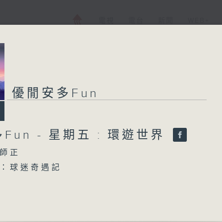
電視
電台
新聞
WEB+
優閒安多Fun
優閒安多Fun
Fun - 星期五 : 環遊世界
所有集數
師正
您喜歡這個節目嗎?
：球迷奇遇記
健新）
主持人：陳師正
張衛健）
（李克勤）
星期一至五，經過一天的辛勞，陳師正邀請