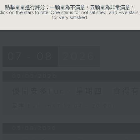
0
seconds
Volume
點擊星星進行評分：一顆星為不滿意，五顆星為非常滿意。
90%
lick on the stars to rate: One star is for not satisfied, and Five stars 
for very satisfied.
07 - 08
2026
06/08/2026
優閒安多Fun - 星期四 : 食得
足本 Full (HKT 19:04 - 20:00)
05/08/2026