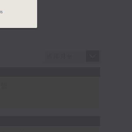
is
有營