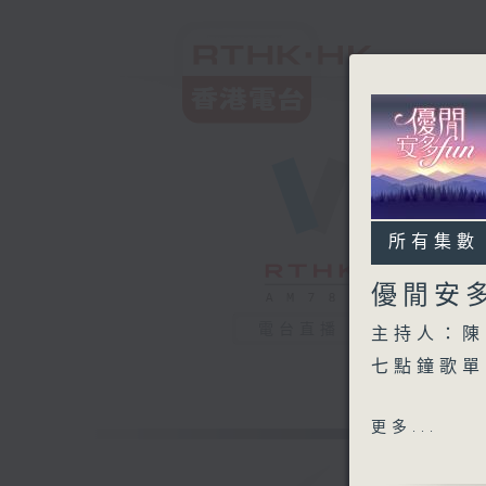
所有集數
優閒安多
電台直播
主持人：陳
七點鐘歌單
世界盃（彭
更多...
足球小將（
球迷奇遇記