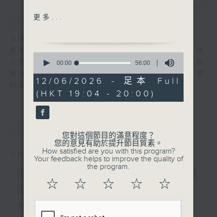
簡介
GIST
世界盃（彭健新）
更多...
足球小將（張衛健）
球迷奇遇記（李克勤）
主持人：陳師正
Cup of life (Ricky
星期一至五，經過一天的辛勞，陳師正邀請你進
0
Martin)
入她的生活小品商店，欣賞為你精挑細選的靚歌
seconds
00:00
56:00
of
We are the champions
和生活資訊，驅走生活的疲勞，享受一個個優閒
56
12/06/2026 - 足本 Full
(Queen)
的黃昏！
minutes,
(HKT 19:04 - 20:00)
0
理想與和平（譚詠麟）
seconds
歡呼聲(蔡楓華)
環遊世界：世界各地著名大橋
最新
LATEST
(2)
您對這個節目的滿意程度？
您的意見有助於提升節目質素。
How satisfied are you with this program?
07/08/2026
Your feedback helps to improve the quality of
the program.
優閒安多Fun - 星期五 : 環
☆
☆
☆
☆
☆
遊世界
七點鐘歌單：民以食為先