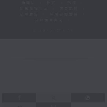
新聞稿
|
招聘
|
招標
|
知識產權告示
|
常見問題
|
私隱政策
|
無障礙播放器
|
其他語言內容
|
© 2026 rthk.hk