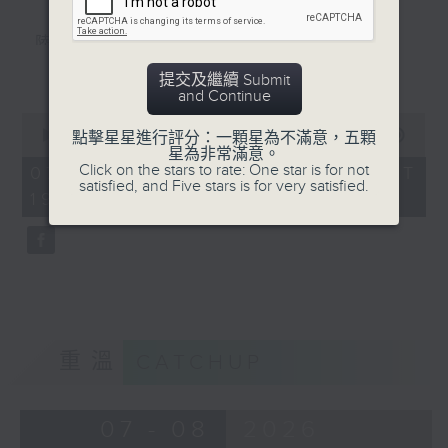
陸小鳳（鄭少秋）
更多...
佛跳牆（許冠傑）
提交及繼續 Submit
and Continue
义燒包（徐小鳳）
0
seconds
00:00
56:00
點擊星星進行評分：一顆星為不滿意，五顆
雲吞麵
of
星為非常滿意。
56
Click on the stars to rate: One star is for not
07/08/2026 - 足本 Full (HKT
Mamma Mia 美味天王
minutes,
satisfied, and Five stars is for very satisfied.
19:04 - 20:00)
0
沈殿霞/歐陽振華/關詠荷/秦沛/宣萱/張
seconds
可頣
雲吞（鄧小巧）
還是會寂寞（陳綺貞）
環遊世界：即將消失的8大世界美景(2)
重溫
CATCHUP
07 - 08
2026