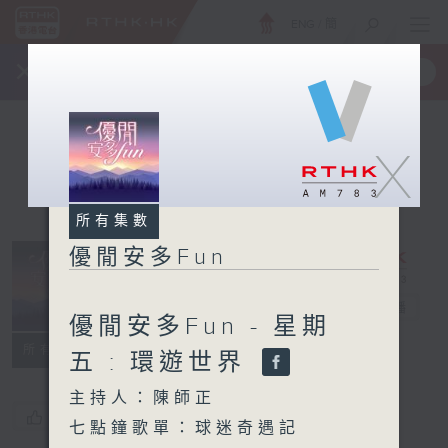
ENG
/
簡
×
全新 RTHK On The Go
取得
一手掌握 RTHK 電台、電視節目
X
所有集數
優閒安多Fun
優閒安多Fun
電台直播
優閒安多Fun - 星期
所有集數
五 : 環遊世界
主持人：陳師正
您喜歡這個節目嗎?
七點鐘歌單：球迷奇遇記