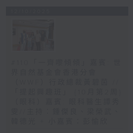
12/10/2025
#110「一齊嚟傾傾」嘉賓: 世
界自然基金會香港分會
（WWF）行政總裁黃碧茵 //
「提起興趣班」 {10月第2周}
（眼科）嘉賓: 眼科醫生譚秀
雯//主持︰鍾傑良、梁榮武、
韓德光 + 小嘉賓：彭愉欣