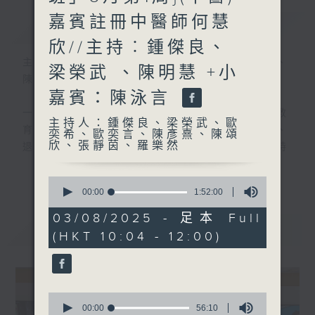
嘉賓註冊中醫師何慧
簡介
GIST
欣//主持︰鍾傑良、
主持人：鍾傑良、梁榮武、歐奕希、歐奕言、
梁榮武 、陳明慧 +小
陳彥熹、陳頌欣、張靜茵、羅樂然
嘉賓：陳泳言
一個老少咸宜、推動跨代共融的生活與生命教
主持人：鍾傑良、梁榮武、歐
育節目，星期日早上10:00開始，小學生、
奕希、歐奕言、陳彥熹、陳頌
欣、張靜茵、羅樂然
退休人士及中青代一起從不同視角，認識時
事、國家、世界，涉獵多元知識，分享經歷與
更多...
0
智慧。
seconds
00:00
1:52:00
of
1
#香港電台文教組
03/08/2025 - 足本 Full
hour,
最新
LATEST
#
藝文一格
culture.rthk.hk
(HKT 10:04 - 12:00)
52
minutes,
0
seconds
0
seconds
00:00
56:10