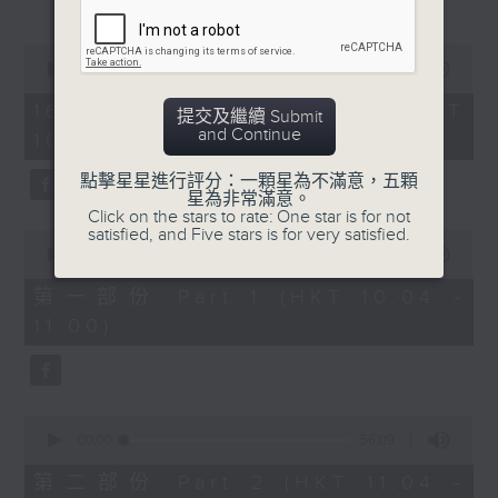
(現任中國香港學界體育聯會
港九地域中學分會名譽顧問/
0
seconds
德望學校前體育主任)//主持
00:00
1:52:00
of
1
︰鍾傑良、譚秀雯醫生、區凱
16/11/2025 - 足本 Full (HKT
提交及繼續 Submit
hour,
and Continue
10:04 - 12:00)
52
聲 +小嘉賓：歐奕言
minutes,
0
點擊星星進行評分：一顆星為不滿意，五顆
seconds
星為非常滿意。
Click on the stars to rate: One star is for not
satisfied, and Five stars is for very satisfied.
0
seconds
00:00
56:00
of
56
第一部份 Part 1 (HKT 10:04 -
minutes,
11:00)
0
seconds
0
seconds
00:00
56:09
of
56
第二部份 Part 2 (HKT 11:04 -
minutes,