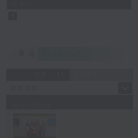
12:00)
9
seconds
重溫
CATCHUP
09 - 11
2025
16/11/2025