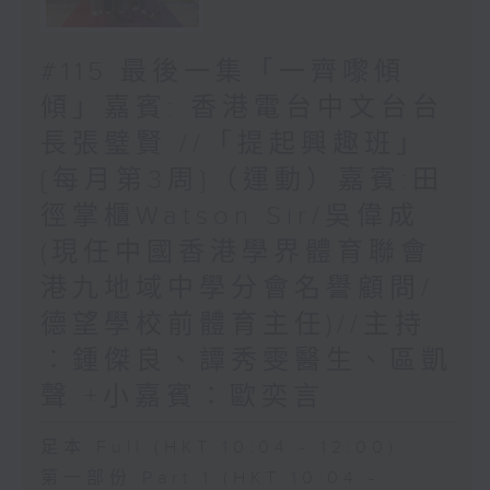
#115 最後一集「一齊嚟傾
傾」嘉賓: 香港電台中文台台
長張璧賢 //「提起興趣班」
{每月第3周}（運動）嘉賓:田
徑掌櫃Watson Sir/吳偉成
(現任中國香港學界體育聯會
港九地域中學分會名譽顧問/
德望學校前體育主任)//主持
︰鍾傑良、譚秀雯醫生、區凱
聲 +小嘉賓：歐奕言
足本 Full (HKT 10:04 - 12:00)
第一部份 Part 1 (HKT 10:04 -