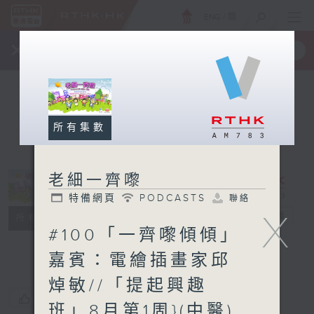
ENG
/
簡
×
全新 RTHK On The Go
取得
一手掌握 RTHK 電台、電視節目
所有集數
老細一齊嚟
特備網頁
PODCASTS
聯絡
X
老細一齊嚟
電台直播
所有集數
#100「一齊嚟傾傾」
特備網頁
PODCASTS
聯絡
嘉賓：電繪插畫家邱
焯敏//「提起興趣
您喜歡這個節目嗎?
班」8月第1周}(中醫)