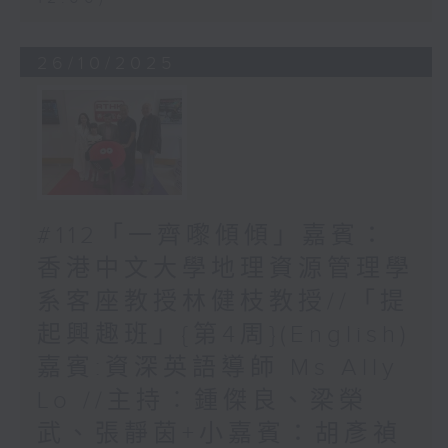
26/10/2025
#112「一齊嚟傾傾」嘉賓：
香港中文大學地理資源管理學
系客座教授林健枝教授//「提
起興趣班」{第4周}(English)
嘉賓:資深英語導師 Ms Ally
Lo //主持︰鍾傑良、梁榮
武、張靜茵+小嘉賓：胡彥禎