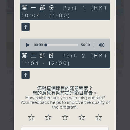
of
56
第一部份 Part 1 (HKT
minutes,
10:04 - 11:00)
10
seconds
0
seconds
00:00
56:10
of
56
第二部份 Part 2 (HKT
minutes,
11:04 - 12:00)
10
seconds
16/11/2025
相片集
#115 最後一集「一齊嚟傾
您對這個節目的滿意程度？
傾」嘉賓: 香港電台中文台台
您的意見有助於提升節目質素。
How satisfied are you with this program?
長張璧賢 //「提起興趣班」
Your feedback helps to improve the quality of
the program.
{每月第3周}（運動）嘉賓:田
☆
☆
☆
☆
☆
徑掌櫃Watson Sir/吳偉成
更多...