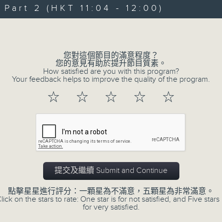
art 2 (HKT 11:04 - 12:00)
Volume
您對這個節目的滿意程度？
您的意見有助於提升節目質素。
How satisfied are you with this program?
Your feedback helps to improve the quality of the program.
☆
☆
☆
☆
☆
16/11/2025
#115 最後一集「一齊嚟傾傾」
璧賢 //「提起興趣班」 {每月第
提交及繼續 Submit and Continue
Watson Sir/吳偉成 (現任
點擊星星進行評分：一顆星為不滿意，五顆星為非常滿意。
中學分會名譽顧問/德望學校前體育
lick on the stars to rate: One star is for not satisfied, and Five stars 
for very satisfied.
秀雯醫生、區凱聲 +小嘉賓：歐奕
0