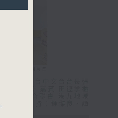
相片集
嘉賓: 香港電台中文台台長張
3周}（運動）嘉賓:田徑掌櫃
中國香港學界體育聯會 港九地域
主任)//主持︰鍾傑良、譚
is
言