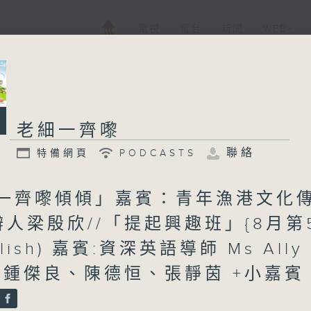
電視
電台
新聞
WEB+
老細一齊嚟
老細一齊嚟
聯絡
所有集數
特備網頁
PODCASTS
特備網頁
PODCASTS
4「一齊嚟傾傾」嘉賓：青年漁港文化
人梁殷欣//「提起興趣班」{8月第
您喜歡這個節目嗎?
glish) 嘉賓:資深英語導師 Ms Ally 
︰鍾傑良、陳德恒、張靜茵 +小嘉賓
主持人：鍾傑良、梁榮武、陳德恒、羅樂然博