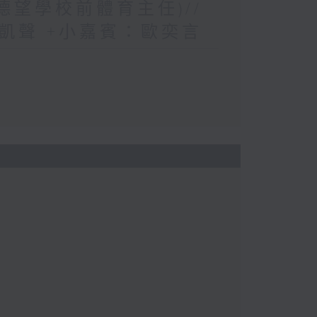
德望學校前體育主任)//
凱聲 +小嘉賓：歐奕言