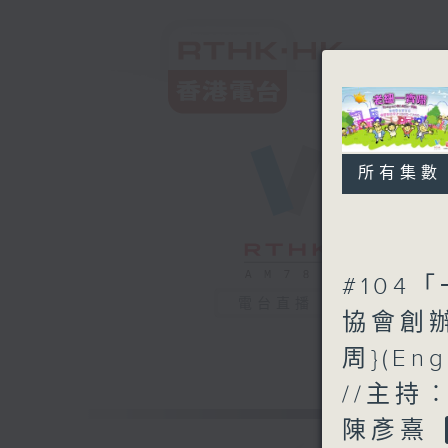
所有集數
#10
電台直播
協會創辦
周}(En
//主持
陳彥熹