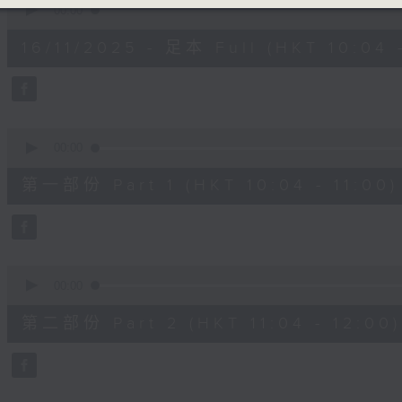
seconds
00:00
of
1
16/11/2025 - 足本 Full (HKT 10:04 
hour,
52
minutes,
0
seconds
Volume
90%
0
seconds
00:00
of
56
第一部份 Part 1 (HKT 10:04 - 11:00)
minutes,
0
seconds
Volume
90%
0
seconds
00:00
of
56
第二部份 Part 2 (HKT 11:04 - 12:00)
minutes,
9
seconds
Volume
90%