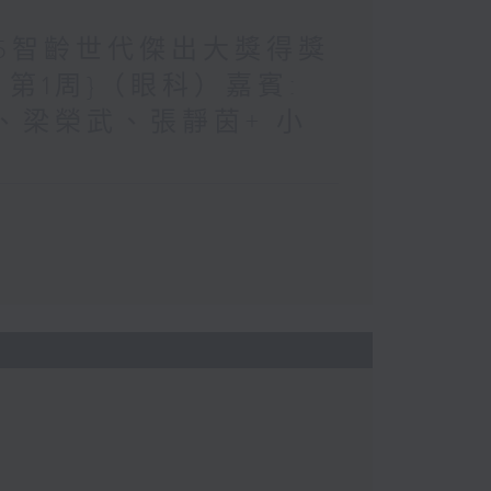
025智齡世代傑出大獎得獎
月第1周}（眼科）嘉賓:
、梁榮武、張靜茵+ 小