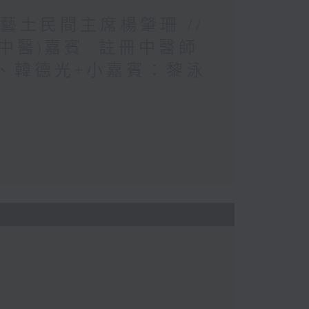
藝土民間主席楊肇珊 //
(中醫)嘉賓: 註冊中醫師
、韓德光+小嘉賓：黎泳