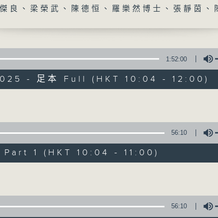
傑良、梁榮武、陳德恒、羅樂然博士、張靜茵、
一個老少咸宜、推動跨代共融的生活與生命教育
生、退休人士及中青代一起從不同視角，認
享經歷與智慧。
1:52:00
#香港電台文教組
025 - 足本 Full (HKT 10:04 - 12:00)
#
藝文一格
culture.rthk.hk
Volume
56:10
art 1 (HKT 10:04 - 11:00)
Volume
56:10