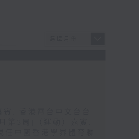
嘉賓: 香港電台中文台台
每月第3周}（運動）嘉賓:
成 (現任中國香港學界體育聯