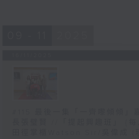
09 - 11
2025
16/11/2025
#115 最後一集「一齊嚟傾傾」
長張璧賢 //「提起興趣班」 {
田徑掌櫃Watson Sir/吳偉