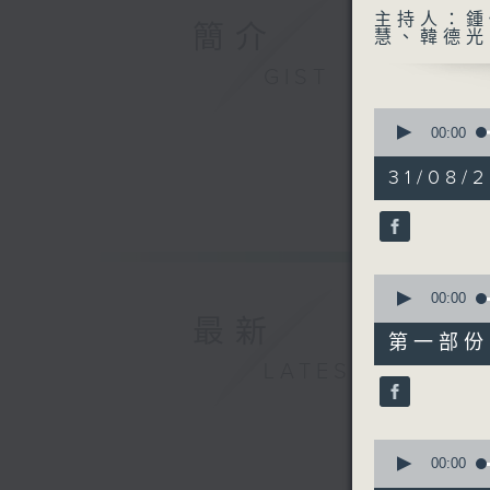
主持人：鍾
簡介
慧、韓德光
GIST
0
seconds
00:00
of
1
31/08/2
hour,
52
minutes,
0
seconds
90%
0
seconds
00:00
of
最新
56
第一部份 P
minutes,
LATEST
10
seconds
90%
0
seconds
00:00
of