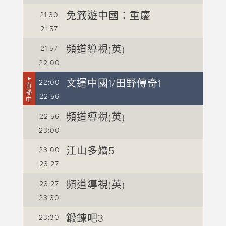
2
免籤遊中國：重慶
21:30
2
|
21:57
2
頻道導視(英)
21:57
2
|
22:00
2
文運中國1/田野傳奇1
22:00
直
|
2
播
22:56
中
2
頻道導視(英)
22:56
|
2
23:00
2
江山多嬌5
23:00
|
2
23:27
2
頻道導視(英)
23:27
|
2
23:30
2
鍛鍊吧3
23:30
|
2