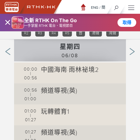
ENG
/
簡
×
全新 RTHK On The Go
取得
TV 31
TV 32
TV 33
TV 34
TV 35
R1
一手掌握 RTHK 電台、電視節目
R2
R3
R4
R5
普
港聲
灣聲
星期四
06/08
中國海南·雨林祕境2
00:00
0
|
00:56
0
頻道導視(英)
00:56
0
|
01:00
0
玩轉體育1
01:00
0
|
01:27
0
頻道導視(英)
01:27
0
|