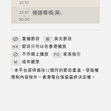
23:57
2
頻道導視(英)
23:57
|
2
00:00
2
0
重播節目
英文節目
節目只可以在香港播放
不作網上播放
家長指引
成年觀眾
* 本平台提供過往12個月的節目重溫，受版權
限制內容除外。香港電台保留最終決定權。