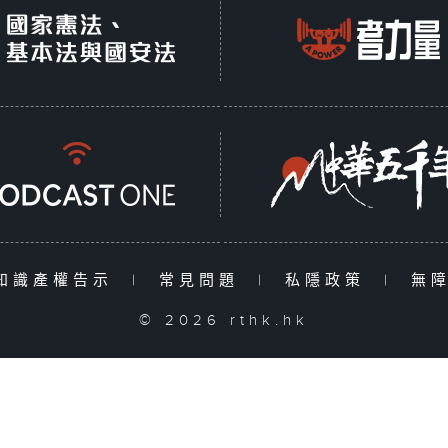
知識產權告示
|
常見問題
|
私隱政策
|
無
© 2026 rthk.hk