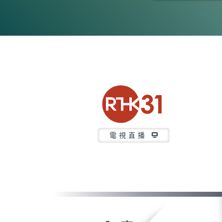
0
seconds
of
23
minutes,
7
seconds
Volume
90%
電視直播