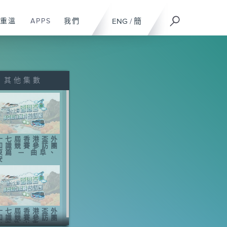
重溫
APPS
我們
ENG
/
簡
其他集數
十七屆香港盃外
知識競賽參訪團
東篇 — 曲阜、
安
十七屆香港盃外
知識競賽參訪團
 北京及山東