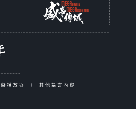
障礙播放器
|
其他語言內容
|