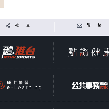
社 交
聯 絡