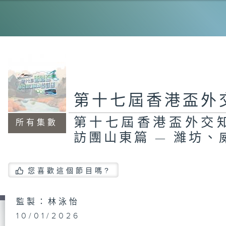
第十七屆香港盃外
第十七屆香港盃外交
所有集數
訪團山東篇 — 濰坊、
您喜歡這個節目嗎?
監製：林泳怡
10/01/2026