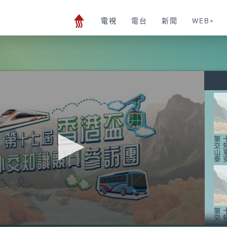
電視
電台
新聞
WEB+
第
交
山
泰
第
交
-