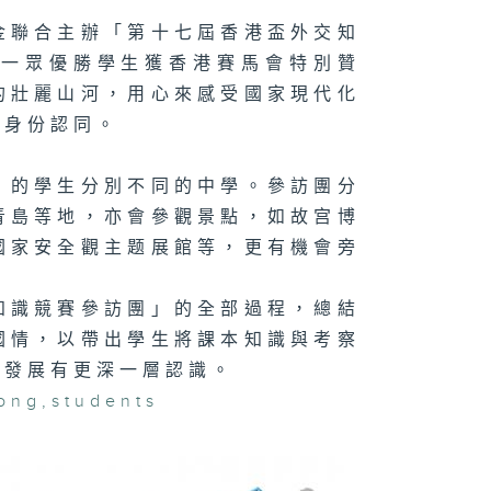
金聯合主辦「第十七屆香港盃外交知
，一眾優勝學生獲香港賽馬會特別贊
的壯麗山河，用心來感受國家現代化
民身份認同。
」的學生分別不同的中學。參訪團分
青島等地，亦會參觀景點，如故宫博
國家安全觀主题展館等，更有機會旁
知識競賽參訪團」的全部過程，總結
國情，以帶出學生將課本知識與考察
濟發展有更深一層認識。
ong
,
students