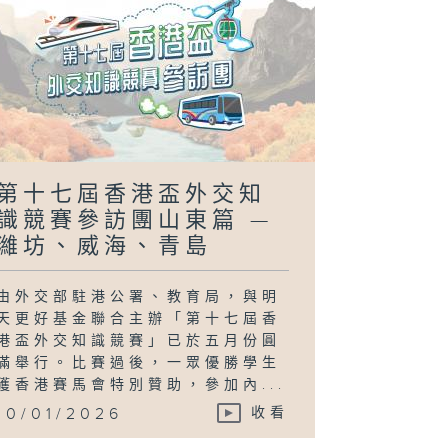
第十七屆香港盃外交知
識競賽參訪團山東篇 —
濰坊、威海、青島
由外交部駐港公署、教育局，與明
天更好基金聯合主辦「第十七屆香
港盃外交知識競賽」已於五月份圓
滿舉行。比賽過後，一眾優勝學生
獲香港賽馬會特別贊助，參加內...
10/01/2026
收看