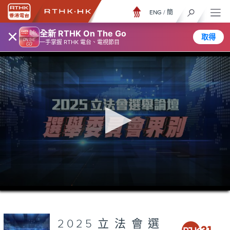
ENG
/
簡
×
全新 RTHK On The Go
取得
一手掌握 RTHK 電台、電視節目
0
seconds
of
2
hours,
2025立法會選
30