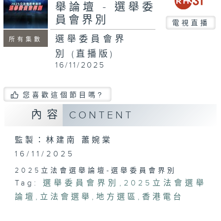
minutes,
舉論壇 - 選舉委
50
員會界別
seconds
電視直播
選舉委員會界
所有集數
別 (直播版)
16/11/2025
您喜歡這個節目嗎?
內容
CONTENT
監製：林建南 蕭婉棠
16/11/2025
2025立法會選舉論壇-選舉委員會界別
Tag:
選舉委員會界別
,
2025立法會選舉
論壇
,
立法會選舉
,
地方選區
,
香港電台