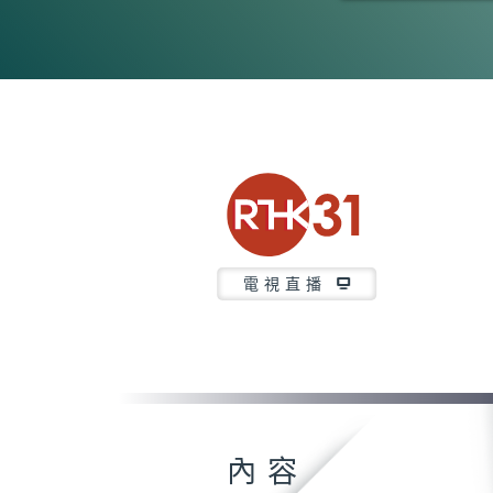
0
seconds
of
2
hours,
4
minutes,
33
seconds
Volume
90%
電視直播
內容