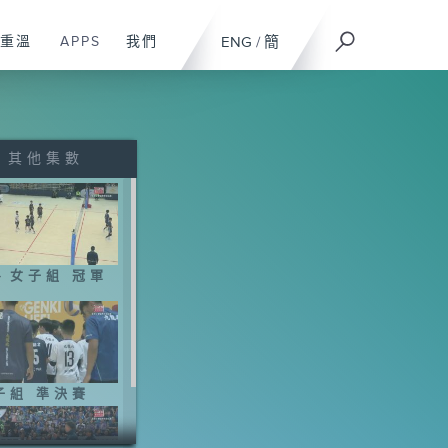
重溫
APPS
我們
ENG
/
簡
其他集數
、女子組 冠軍
子組 準決賽