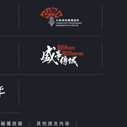
障礙播放器
|
其他語言內容
|