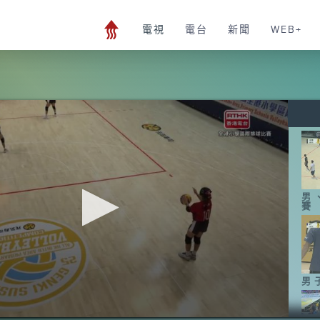
電視
電台
新聞
WEB+
男
賽
男