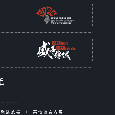
障礙播放器
|
其他語言內容
|