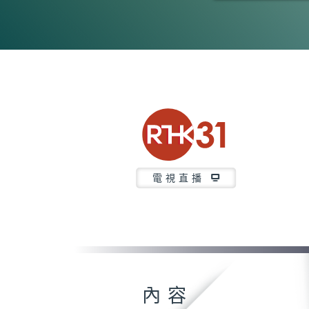
0
seconds
of
2
hours,
4
minutes,
37
seconds
Volume
90%
電視直播
內容