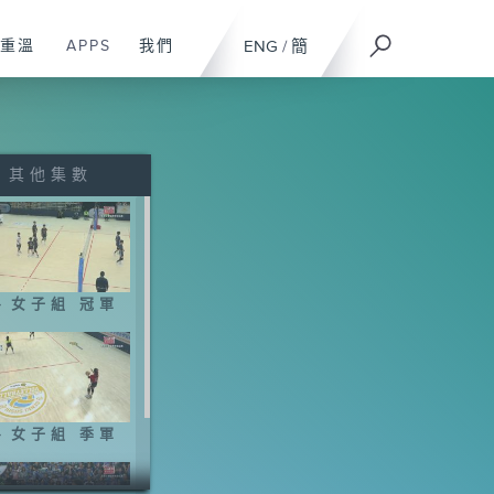
重溫
APPS
我們
ENG
/
簡
其他集數
、女子組 冠軍
、女子組 季軍