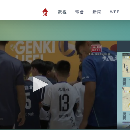
電視
電台
新聞
WEB+
男
賽
男
賽