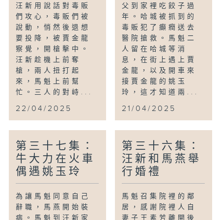
汪新用說話對毒販
父到家裡吃餃子過
們攻心，毒販們被
年。哈城被抓到的
說動，悄然後退想
毒販犯了癲癇送去
要投降，被賈金龍
醫院搶救。馬魁二
察覺，開槍擊中。
人留在哈城等消
汪新趁機上前奪
息，在街上遇上賈
槍，兩人扭打起
金龍，以及開車來
來，馬魁上前幫
接賈金龍的姚玉
忙。三人的對峙...
玲，這才知道兩...
22/04/2025
21/04/2025
第三十七集：
第三十六集：
牛大力在火車
汪新和馬燕舉
偶遇姚玉玲
行婚禮
為讓馬魁同意自己
馬魁召集院裡的鄰
辭職，馬燕開始裝
居，感謝院裡人自
病。馬魁到汪新家
妻子王素芳離開後