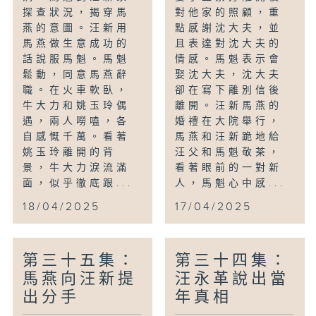
探查狀況，揭穿馬
對他家的照顧，重
燕的意圖。汪新用
點感謝沈大夫，並
馬燕做生意成功的
且表達對沈大夫的
話說服馬魁。馬魁
情感。馬魁表示會
鬆動，同意馬燕辭
娶沈大夫，沈大夫
職。在火車軟臥，
卻在寫下離別信後
牛大力和姚玉玲偶
離開。汪新馬燕的
遇，兩人嘮嗑，各
婚禮在大院舉行，
自感慨千萬。看著
馬燕和汪新跪地給
姚玉玲離開的背
汪父和馬魁敬茶，
景，牛大力淚流滿
看著眼前的一對新
面，似乎徹底跟...
人，馬魁心中感...
18/04/2025
17/04/2025
第三十五集：
第三十四集：
馬燕向汪新提
汪永革說出當
出分手
年真相