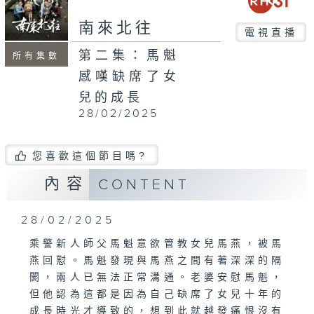
南來北往
電視直播
第二集：馬魁
所有集數
感嘆缺席了女
兒的成長
28/02/2025
您喜歡這個節目嗎?
內容
CONTENT
28/02/2025
乘警新人師父馬魁意欲管教女兒馬燕，被馬
燕回懟。馬魁發現與馬燕之間有著深深的隔
閡，兩人已無法正常溝通。老婆安慰馬魁，
但他認為這都是因為自己缺席了女兒十年的
成長時光才導致的，想到此就越發痛恨沒有