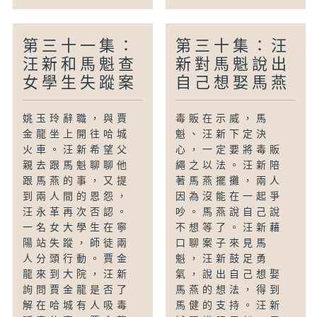
第三十一集：
第三十集：汪
汪新和馬魁查
新對馬魁說出
女學生失蹤案
自己想娶馬燕
姚玉玲辭職，與賈
毒販在示威，馬
金龍坐上開往哈城
魁、汪新下定決
火車。汪新希望父
心，一定要將毒販
親去跟馬魁聊聊他
繩之以法。汪新陪
跟馬燕的事，又提
著馬燕擺攤，兩人
到兩人間的恩怨，
因為沒能在一起爭
汪永革再次否認。
吵。馬燕說自己說
一名女大學生在寧
不想等了。汪新藉
陽站失蹤，師徒兩
口聊案子來見馬
人分頭行動。賈金
魁，汪新鼓足勇
龍來到大院，汪新
氣，說出自己想娶
詢問賈金龍是否了
馬燕的想法，得到
解在哈城有人吸毒
馬健的支持。汪新