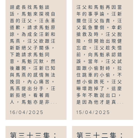
胡處長找馬魁談
汪父和馬魁再因當
話，馬魁來探視自
年的事爭論。汪新
首的汪父。汪永革
攔住汪父指責，汪
道歉，請求馬魁原
父氣急暈倒。幸虧
諒。為成全汪新和
搶救及時，汪父脫
馬燕，汪父欲跟汪
險，但開始出現健
新斷絕父子關係，
忘症。汪父趁失憶
下跪請求馬魁同
前，向馬魁承認錯
意。馬魁沉默，然
誤。當年，汪父試
後離開。汪新已知
圖跟小偷對峙，拉
與馬燕的感情無法
住跳車的小偷，不
挽回，內心痛苦。
想小偷跌死。汪父
馬燕提出分手，汪
嚇壞跑掉了。這麼
新拒絕。看著兩
多年不敢說出口，
人，馬魁亦是非...
是因為他才是真...
16/04/2025
15/04/2025
第三十三集：
第三十二集：