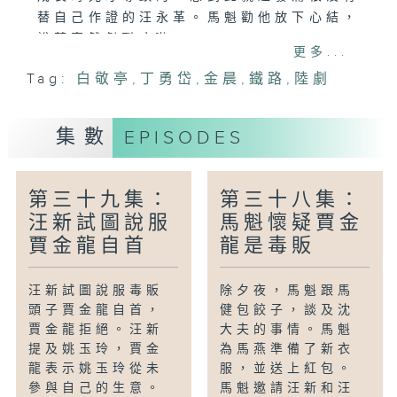
替自己作證的汪永革。馬魁勸他放下心結，
說著突然劇烈咳嗽。
更多...
Tag:
白敬亭
,
丁勇岱
,
金晨
,
鐵路
,
陸劇
集數
EPISODES
第三十九集：
第三十八集：
汪新試圖說服
馬魁懷疑賈金
賈金龍自首
龍是毒販
汪新試圖說服毒販
除夕夜，馬魁跟馬
頭子賈金龍自首，
健包餃子，談及沈
賈金龍拒絕。汪新
大夫的事情。馬魁
提及姚玉玲，賈金
為馬燕準備了新衣
龍表示姚玉玲從未
服，並送上紅包。
參與自己的生意。
馬魁邀請汪新和汪