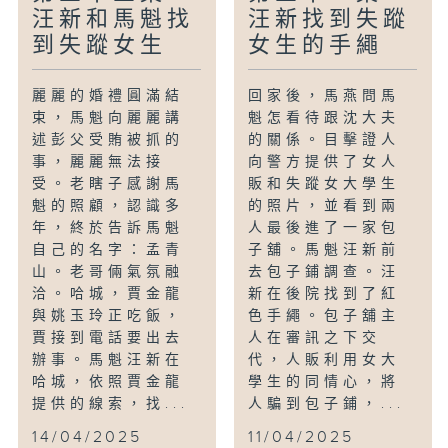
汪新和馬魁找
汪新找到失蹤
到失蹤女生
女生的手繩
麗麗的婚禮圓滿結
回家後，馬燕問馬
束，馬魁向麗麗講
魁怎看待跟沈大夫
述彭父受賄被抓的
的關係。目擊證人
事，麗麗無法接
向警方提供了女人
受。老瞎子感謝馬
販和失蹤女大學生
魁的照顧，認識多
的照片，並看到兩
年，終於告訴馬魁
人最後進了一家包
自己的名字：孟青
子舖。馬魁汪新前
山。老哥倆氣氛融
去包子鋪調查。汪
洽。哈城，賈金龍
新在後院找到了紅
與姚玉玲正吃飯，
色手繩。包子舖主
賈接到電話要出去
人在審訊之下交
辦事。馬魁汪新在
代，人販利用女大
哈城，依照賈金龍
學生的同情心，將
提供的線索，找...
人騙到包子鋪，...
14/04/2025
11/04/2025