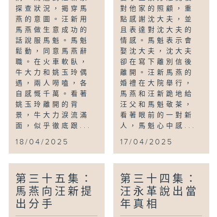
探查狀況，揭穿馬
對他家的照顧，重
燕的意圖。汪新用
點感謝沈大夫，並
馬燕做生意成功的
且表達對沈大夫的
話說服馬魁。馬魁
情感。馬魁表示會
鬆動，同意馬燕辭
娶沈大夫，沈大夫
職。在火車軟臥，
卻在寫下離別信後
牛大力和姚玉玲偶
離開。汪新馬燕的
遇，兩人嘮嗑，各
婚禮在大院舉行，
自感慨千萬。看著
馬燕和汪新跪地給
姚玉玲離開的背
汪父和馬魁敬茶，
景，牛大力淚流滿
看著眼前的一對新
面，似乎徹底跟...
人，馬魁心中感...
18/04/2025
17/04/2025
第三十五集：
第三十四集：
馬燕向汪新提
汪永革說出當
出分手
年真相