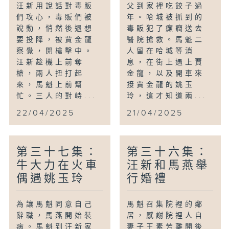
汪新用說話對毒販
父到家裡吃餃子過
們攻心，毒販們被
年。哈城被抓到的
說動，悄然後退想
毒販犯了癲癇送去
要投降，被賈金龍
醫院搶救。馬魁二
察覺，開槍擊中。
人留在哈城等消
汪新趁機上前奪
息，在街上遇上賈
槍，兩人扭打起
金龍，以及開車來
來，馬魁上前幫
接賈金龍的姚玉
忙。三人的對峙...
玲，這才知道兩...
22/04/2025
21/04/2025
第三十七集：
第三十六集：
牛大力在火車
汪新和馬燕舉
偶遇姚玉玲
行婚禮
為讓馬魁同意自己
馬魁召集院裡的鄰
辭職，馬燕開始裝
居，感謝院裡人自
病。馬魁到汪新家
妻子王素芳離開後