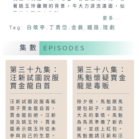
著姚玉玲離開的背景，牛大力淚流滿面，似
乎徹底跟過去告別。
更多...
Tag:
白敬亭
,
丁勇岱
,
金晨
,
鐵路
,
陸劇
集數
EPISODES
第三十九集：
第三十八集：
汪新試圖說服
馬魁懷疑賈金
賈金龍自首
龍是毒販
汪新試圖說服毒販
除夕夜，馬魁跟馬
頭子賈金龍自首，
健包餃子，談及沈
賈金龍拒絕。汪新
大夫的事情。馬魁
提及姚玉玲，賈金
為馬燕準備了新衣
龍表示姚玉玲從未
服，並送上紅包。
參與自己的生意。
馬魁邀請汪新和汪