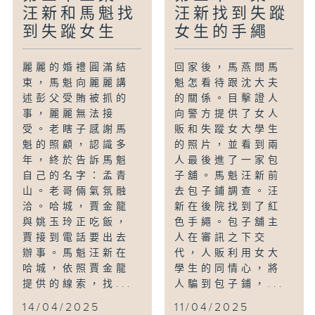
汪新和馬魁找
汪新找到失蹤
到失蹤女生
女生的手繩
麗麗的婚禮圓滿結
回家後，馬燕問馬
束，馬魁向麗麗講
魁怎看待跟沈大夫
述彭父受賄被抓的
的關係。目擊證人
事，麗麗無法接
向警方提供了女人
受。老瞎子感謝馬
販和失蹤女大學生
魁的照顧，認識多
的照片，並看到兩
年，終於告訴馬魁
人最後進了一家包
自己的名字：孟青
子舖。馬魁汪新前
山。老哥倆氣氛融
去包子鋪調查。汪
洽。哈城，賈金龍
新在後院找到了紅
與姚玉玲正吃飯，
色手繩。包子舖主
賈接到電話要出去
人在審訊之下交
辦事。馬魁汪新在
代，人販利用女大
哈城，依照賈金龍
學生的同情心，將
提供的線索，找...
人騙到包子鋪，...
14/04/2025
11/04/2025