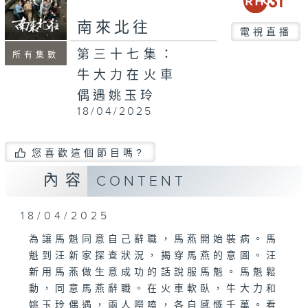
南來北往
電視直播
第三十七集：
所有集數
牛大力在火車
偶遇姚玉玲
18/04/2025
您喜歡這個節目嗎?
內容
CONTENT
18/04/2025
為讓馬魁同意自己辭職，馬燕開始裝病。馬
魁到汪新家探查狀況，揭穿馬燕的意圖。汪
新用馬燕做生意成功的話說服馬魁。馬魁鬆
動，同意馬燕辭職。在火車軟臥，牛大力和
姚玉玲偶遇，兩人嘮嗑，各自感慨千萬。看