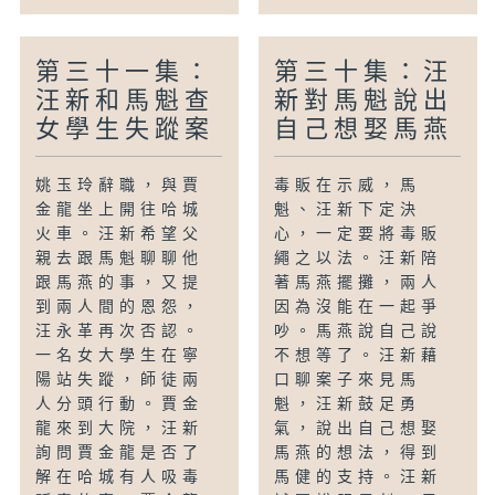
第三十一集：
第三十集：汪
汪新和馬魁查
新對馬魁說出
女學生失蹤案
自己想娶馬燕
姚玉玲辭職，與賈
毒販在示威，馬
金龍坐上開往哈城
魁、汪新下定決
火車。汪新希望父
心，一定要將毒販
親去跟馬魁聊聊他
繩之以法。汪新陪
跟馬燕的事，又提
著馬燕擺攤，兩人
到兩人間的恩怨，
因為沒能在一起爭
汪永革再次否認。
吵。馬燕說自己說
一名女大學生在寧
不想等了。汪新藉
陽站失蹤，師徒兩
口聊案子來見馬
人分頭行動。賈金
魁，汪新鼓足勇
龍來到大院，汪新
氣，說出自己想娶
詢問賈金龍是否了
馬燕的想法，得到
解在哈城有人吸毒
馬健的支持。汪新