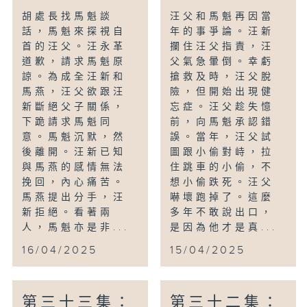
胡處長找馬魁談
汪父和馬魁再因當
話，馬魁來探視自
年的事爭論。汪新
首的汪父。汪永革
攔住汪父指責，汪
道歉，請求馬魁原
父氣急暈倒。幸虧
諒。為成全汪新和
搶救及時，汪父脫
馬燕，汪父欲跟汪
險，但開始出現健
新斷絕父子關係，
忘症。汪父趁失憶
下跪請求馬魁同
前，向馬魁承認錯
意。馬魁沉默，然
誤。當年，汪父試
後離開。汪新已知
圖跟小偷對峙，拉
與馬燕的感情無法
住跳車的小偷，不
挽回，內心痛苦。
想小偷跌死。汪父
馬燕提出分手，汪
嚇壞跑掉了。這麼
新拒絕。看著兩
多年不敢說出口，
人，馬魁亦是非...
是因為他才是真...
16/04/2025
15/04/2025
第三十三集：
第三十二集：