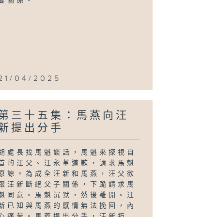
妻關係。
21/04/2025
第三十五集：馬燕向汪
新提出分手
胡處長找馬魁談話，馬魁來探視自
首的汪父。汪永革道歉，請求馬魁
原諒。為成全汪新和馬燕，汪父欲
跟汪新斷絕父子關係，下跪請求馬
魁同意。馬魁沉默，然後離開。汪
新已知與馬燕的感情無法挽回，內
心痛苦。馬燕提出分手，汪新拒