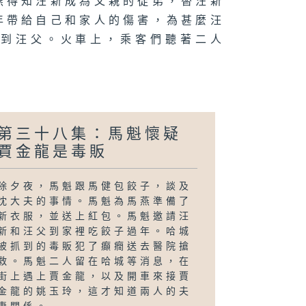
燕得知汪新成為父親的徒弟，替汪新
年帶給自己和家人的傷害，為甚麼汪
看到汪父。火車上，乘客們聽著二人
。
第三十八集：馬魁懷疑
賈金龍是毒販
除夕夜，馬魁跟馬健包餃子，談及
沈大夫的事情。馬魁為馬燕準備了
新衣服，並送上紅包。馬魁邀請汪
新和汪父到家裡吃餃子過年。哈城
被抓到的毒販犯了癲癇送去醫院搶
救。馬魁二人留在哈城等消息，在
街上遇上賈金龍，以及開車來接賈
金龍的姚玉玲，這才知道兩人的夫