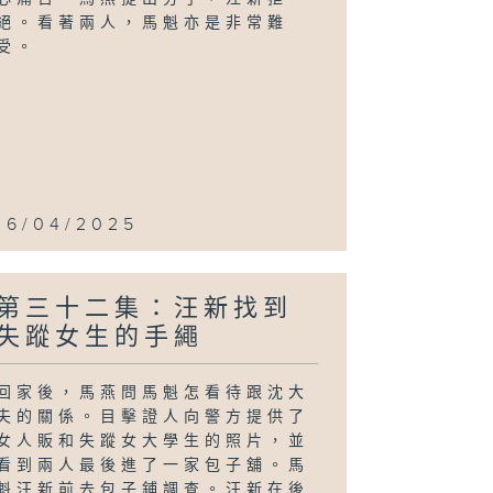
絕。看著兩人，馬魁亦是非常難
受。
16/04/2025
第三十二集：汪新找到
失蹤女生的手繩
回家後，馬燕問馬魁怎看待跟沈大
夫的關係。目擊證人向警方提供了
女人販和失蹤女大學生的照片，並
看到兩人最後進了一家包子舖。馬
魁汪新前去包子鋪調查。汪新在後