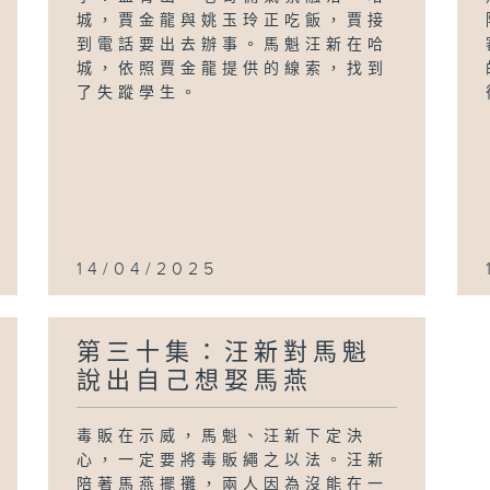
城，賈金龍與姚玉玲正吃飯，賈接
到電話要出去辦事。馬魁汪新在哈
城，依照賈金龍提供的線索，找到
了失蹤學生。
14/04/2025
第三十集：汪新對馬魁
說出自己想娶馬燕
毒販在示威，馬魁、汪新下定決
心，一定要將毒販繩之以法。汪新
陪著馬燕擺攤，兩人因為沒能在一