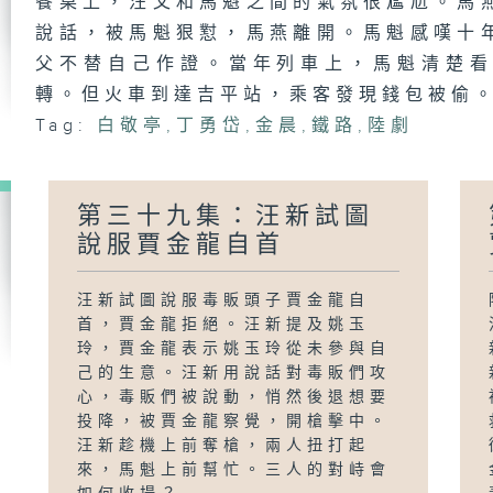
餐桌上，汪父和馬魁之間的氣氛很尷尬。馬
說話，被馬魁狠懟，馬燕離開。馬魁感嘆十
父不替自己作證。當年列車上，馬魁清楚
轉。但火車到達吉平站，乘客發現錢包被偷
Tag:
白敬亭
,
丁勇岱
,
金晨
,
鐵路
,
陸劇
第三十九集：汪新試圖
說服賈金龍自首
汪新試圖說服毒販頭子賈金龍自
首，賈金龍拒絕。汪新提及姚玉
玲，賈金龍表示姚玉玲從未參與自
己的生意。汪新用說話對毒販們攻
心，毒販們被說動，悄然後退想要
投降，被賈金龍察覺，開槍擊中。
汪新趁機上前奪槍，兩人扭打起
來，馬魁上前幫忙。三人的對峙會