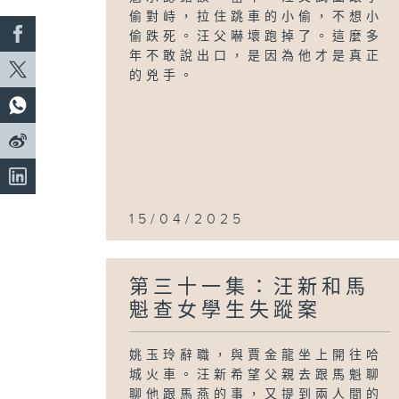
偷對峙，拉住跳車的小偷，不想小
偷跌死。汪父嚇壞跑掉了。這麼多
年不敢說出口，是因為他才是真正
的兇手。
15/04/2025
第三十一集：汪新和馬
魁查女學生失蹤案
姚玉玲辭職，與賈金龍坐上開往哈
城火車。汪新希望父親去跟馬魁聊
聊他跟馬燕的事，又提到兩人間的