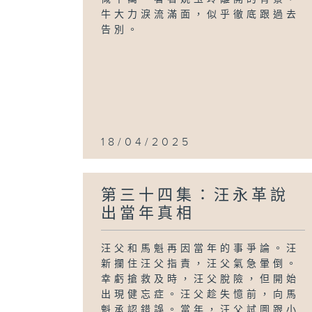
牛大力淚流滿面，似乎徹底跟過去
告別。
18/04/2025
第三十四集：汪永革說
出當年真相
汪父和馬魁再因當年的事爭論。汪
新攔住汪父指責，汪父氣急暈倒。
幸虧搶救及時，汪父脫險，但開始
出現健忘症。汪父趁失憶前，向馬
魁承認錯誤。當年，汪父試圖跟小