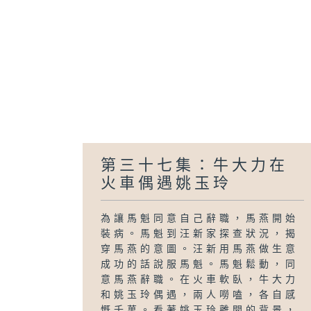
第三十七集：牛大力在
火車偶遇姚玉玲
為讓馬魁同意自己辭職，馬燕開始
裝病。馬魁到汪新家探查狀況，揭
穿馬燕的意圖。汪新用馬燕做生意
成功的話說服馬魁。馬魁鬆動，同
意馬燕辭職。在火車軟臥，牛大力
和姚玉玲偶遇，兩人嘮嗑，各自感
慨千萬。看著姚玉玲離開的背景，