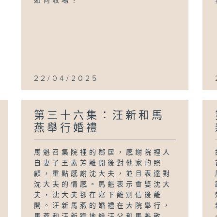
如何收場？
22/04/2025
第三十六集：汪新和馬
燕舉行婚禮
馬魁召集院裡的鄰居，感謝院裡人
自妻子王素芳離開後對他家的照
顧，重點感謝沈大夫，並且表達對
沈大夫的情感。馬魁表示會娶沈大
夫，沈大夫卻在寫下離別信後離
開。汪新馬燕的婚禮在大院舉行，
馬燕和汪新跪地給汪父和馬魁敬