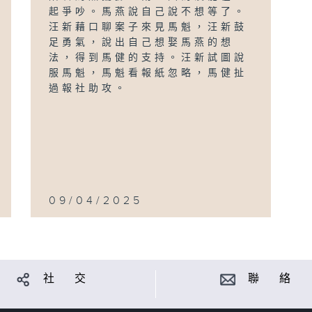
起爭吵。馬燕說自己說不想等了。
汪新藉口聊案子來見馬魁，汪新鼓
足勇氣，說出自己想娶馬燕的想
法，得到馬健的支持。汪新試圖說
服馬魁，馬魁看報紙忽略，馬健扯
過報社助攻。
09/04/2025
社 交
聯 絡