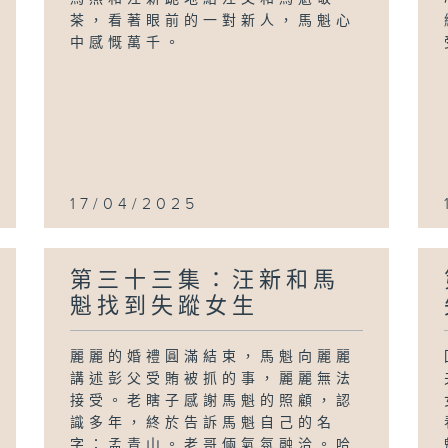
茶，看著眼前的一對新人，馬魁心
中感慨萬千。
17/04/2025
第三十三集：汪新和馬
魁找到失蹤女生
麗麗的婚禮圓滿結束，馬魁向麗麗
講述彭父受賄被抓的事，麗麗無法
接受。老瞎子感謝馬魁的照顧，認
識多年，終於告訴馬魁自己的名
字：孟青山。老哥倆氣氛融洽。哈