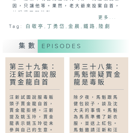
因，只讓他等。果然，老大爺來投案自首，
並歸還了那雙鞋。
更多...
Tag:
白敬亭
,
丁勇岱
,
金晨
,
鐵路
,
陸劇
集數
EPISODES
第三十九集：
第三十八集：
汪新試圖說服
馬魁懷疑賈金
賈金龍自首
龍是毒販
汪新試圖說服毒販
除夕夜，馬魁跟馬
頭子賈金龍自首，
健包餃子，談及沈
賈金龍拒絕。汪新
大夫的事情。馬魁
提及姚玉玲，賈金
為馬燕準備了新衣
龍表示姚玉玲從未
服，並送上紅包。
參與自己的生意。
馬魁邀請汪新和汪