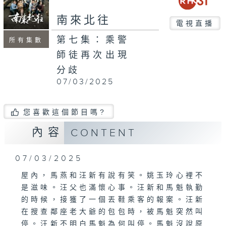
南來北往
電視直播
第七集：乘警
所有集數
師徒再次出現
分歧
07/03/2025
您喜歡這個節目嗎?
內容
CONTENT
07/03/2025
屋內，馬燕和汪新有說有笑。姚玉玲心裡不
是滋味。汪父也滿懷心事。汪新和馬魁執勤
的時候，接獲了一個丟鞋乘客的報案。汪新
在搜查鄰座老大爺的包包時，被馬魁突然叫
停。汪新不明白馬魁為何叫停。馬魁沒說原