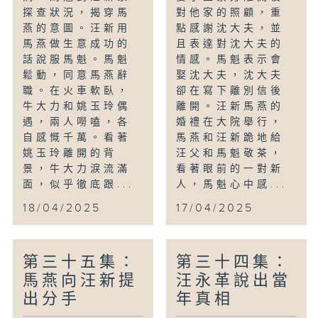
探查狀況，揭穿馬
對他家的照顧，重
燕的意圖。汪新用
點感謝沈大夫，並
馬燕做生意成功的
且表達對沈大夫的
話說服馬魁。馬魁
情感。馬魁表示會
鬆動，同意馬燕辭
娶沈大夫，沈大夫
職。在火車軟臥，
卻在寫下離別信後
牛大力和姚玉玲偶
離開。汪新馬燕的
遇，兩人嘮嗑，各
婚禮在大院舉行，
自感慨千萬。看著
馬燕和汪新跪地給
姚玉玲離開的背
汪父和馬魁敬茶，
景，牛大力淚流滿
看著眼前的一對新
面，似乎徹底跟...
人，馬魁心中感...
18/04/2025
17/04/2025
第三十五集：
第三十四集：
馬燕向汪新提
汪永革說出當
出分手
年真相