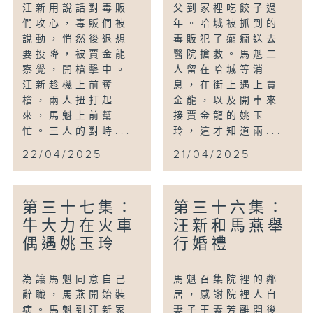
汪新用說話對毒販
父到家裡吃餃子過
們攻心，毒販們被
年。哈城被抓到的
說動，悄然後退想
毒販犯了癲癇送去
要投降，被賈金龍
醫院搶救。馬魁二
察覺，開槍擊中。
人留在哈城等消
汪新趁機上前奪
息，在街上遇上賈
槍，兩人扭打起
金龍，以及開車來
來，馬魁上前幫
接賈金龍的姚玉
忙。三人的對峙...
玲，這才知道兩...
22/04/2025
21/04/2025
第三十七集：
第三十六集：
牛大力在火車
汪新和馬燕舉
偶遇姚玉玲
行婚禮
為讓馬魁同意自己
馬魁召集院裡的鄰
辭職，馬燕開始裝
居，感謝院裡人自
病。馬魁到汪新家
妻子王素芳離開後