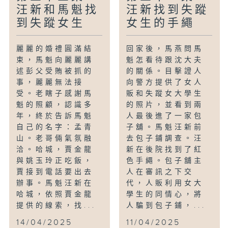
汪新和馬魁找
汪新找到失蹤
到失蹤女生
女生的手繩
麗麗的婚禮圓滿結
回家後，馬燕問馬
束，馬魁向麗麗講
魁怎看待跟沈大夫
述彭父受賄被抓的
的關係。目擊證人
事，麗麗無法接
向警方提供了女人
受。老瞎子感謝馬
販和失蹤女大學生
魁的照顧，認識多
的照片，並看到兩
年，終於告訴馬魁
人最後進了一家包
自己的名字：孟青
子舖。馬魁汪新前
山。老哥倆氣氛融
去包子鋪調查。汪
洽。哈城，賈金龍
新在後院找到了紅
與姚玉玲正吃飯，
色手繩。包子舖主
賈接到電話要出去
人在審訊之下交
辦事。馬魁汪新在
代，人販利用女大
哈城，依照賈金龍
學生的同情心，將
提供的線索，找...
人騙到包子鋪，...
14/04/2025
11/04/2025