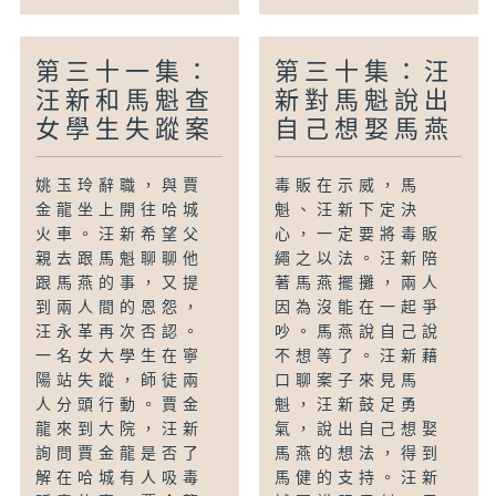
第三十一集：
第三十集：汪
汪新和馬魁查
新對馬魁說出
女學生失蹤案
自己想娶馬燕
姚玉玲辭職，與賈
毒販在示威，馬
金龍坐上開往哈城
魁、汪新下定決
火車。汪新希望父
心，一定要將毒販
親去跟馬魁聊聊他
繩之以法。汪新陪
跟馬燕的事，又提
著馬燕擺攤，兩人
到兩人間的恩怨，
因為沒能在一起爭
汪永革再次否認。
吵。馬燕說自己說
一名女大學生在寧
不想等了。汪新藉
陽站失蹤，師徒兩
口聊案子來見馬
人分頭行動。賈金
魁，汪新鼓足勇
龍來到大院，汪新
氣，說出自己想娶
詢問賈金龍是否了
馬燕的想法，得到
解在哈城有人吸毒
馬健的支持。汪新