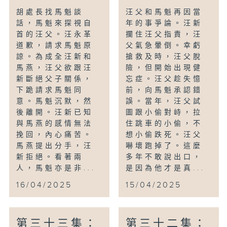
胡處長找馬魁談
汪父和馬魁再因當
話，馬魁來探視自
年的事爭論。汪新
首的汪父。汪永革
攔住汪父指責，汪
道歉，請求馬魁原
父氣急暈倒。幸虧
諒。為成全汪新和
搶救及時，汪父脫
馬燕，汪父欲跟汪
險，但開始出現健
新斷絕父子關係，
忘症。汪父趁失憶
下跪請求馬魁同
前，向馬魁承認錯
意。馬魁沉默，然
誤。當年，汪父試
後離開。汪新已知
圖跟小偷對峙，拉
與馬燕的感情無法
住跳車的小偷，不
挽回，內心痛苦。
想小偷跌死。汪父
馬燕提出分手，汪
嚇壞跑掉了。這麼
新拒絕。看著兩
多年不敢說出口，
人，馬魁亦是非...
是因為他才是真...
16/04/2025
15/04/2025
第三十三集：
第三十二集：