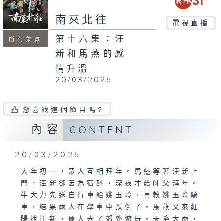
南來北往
電視直播
第十六集：汪
所有集數
新和馬燕的感
情升溫
20/03/2025
您喜歡這個節目嗎?
內容
CONTENT
20/03/2025
大年初一，眾人互相拜年。馬魁等著汪新上
門，汪新卻因為宿醉，深夜才給師父拜年。
牛大力先送自行車給姚玉玲，再教姚玉玲騎
車，結果兩人在學車中跌倒了。馬燕又來紅
陽找汪新，倆人去了郊外遊玩。天降大雨，