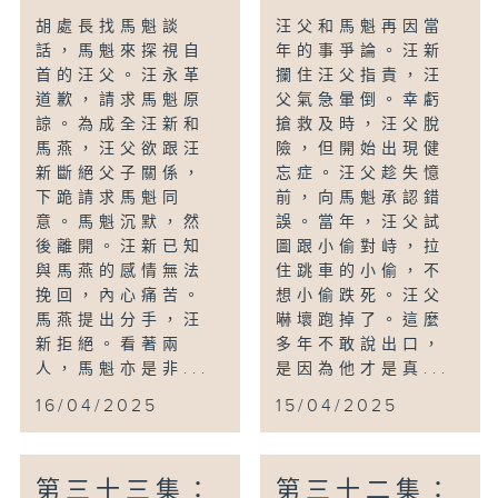
胡處長找馬魁談
汪父和馬魁再因當
話，馬魁來探視自
年的事爭論。汪新
首的汪父。汪永革
攔住汪父指責，汪
道歉，請求馬魁原
父氣急暈倒。幸虧
諒。為成全汪新和
搶救及時，汪父脫
馬燕，汪父欲跟汪
險，但開始出現健
新斷絕父子關係，
忘症。汪父趁失憶
下跪請求馬魁同
前，向馬魁承認錯
意。馬魁沉默，然
誤。當年，汪父試
後離開。汪新已知
圖跟小偷對峙，拉
與馬燕的感情無法
住跳車的小偷，不
挽回，內心痛苦。
想小偷跌死。汪父
馬燕提出分手，汪
嚇壞跑掉了。這麼
新拒絕。看著兩
多年不敢說出口，
人，馬魁亦是非...
是因為他才是真...
16/04/2025
15/04/2025
第三十三集：
第三十二集：