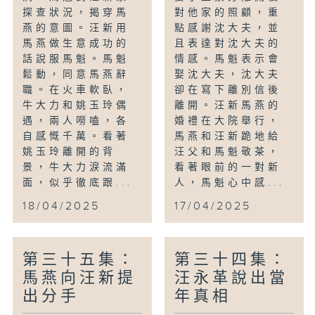
探查狀況，揭穿馬
對他家的照顧，重
燕的意圖。汪新用
點感謝沈大夫，並
馬燕做生意成功的
且表達對沈大夫的
話說服馬魁。馬魁
情感。馬魁表示會
鬆動，同意馬燕辭
娶沈大夫，沈大夫
職。在火車軟臥，
卻在寫下離別信後
牛大力和姚玉玲偶
離開。汪新馬燕的
遇，兩人嘮嗑，各
婚禮在大院舉行，
自感慨千萬。看著
馬燕和汪新跪地給
姚玉玲離開的背
汪父和馬魁敬茶，
景，牛大力淚流滿
看著眼前的一對新
面，似乎徹底跟...
人，馬魁心中感...
18/04/2025
17/04/2025
第三十五集：
第三十四集：
馬燕向汪新提
汪永革說出當
出分手
年真相