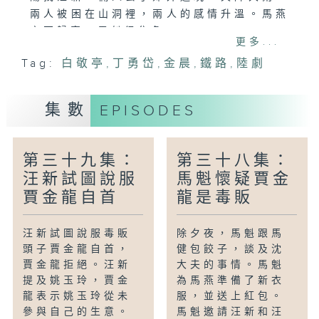
兩人被困在山洞裡，兩人的感情升溫。馬燕
夜不歸宿，馬魁很焦急。
更多...
Tag:
白敬亭
,
丁勇岱
,
金晨
,
鐵路
,
陸劇
集數
EPISODES
第三十九集：
第三十八集：
汪新試圖說服
馬魁懷疑賈金
賈金龍自首
龍是毒販
汪新試圖說服毒販
除夕夜，馬魁跟馬
頭子賈金龍自首，
健包餃子，談及沈
賈金龍拒絕。汪新
大夫的事情。馬魁
提及姚玉玲，賈金
為馬燕準備了新衣
龍表示姚玉玲從未
服，並送上紅包。
參與自己的生意。
馬魁邀請汪新和汪