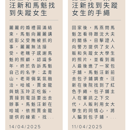
汪新和馬魁找
汪新找到失蹤
到失蹤女生
女生的手繩
麗麗的婚禮圓滿結
回家後，馬燕問馬
束，馬魁向麗麗講
魁怎看待跟沈大夫
述彭父受賄被抓的
的關係。目擊證人
事，麗麗無法接
向警方提供了女人
受。老瞎子感謝馬
販和失蹤女大學生
魁的照顧，認識多
的照片，並看到兩
年，終於告訴馬魁
人最後進了一家包
自己的名字：孟青
子舖。馬魁汪新前
山。老哥倆氣氛融
去包子鋪調查。汪
洽。哈城，賈金龍
新在後院找到了紅
與姚玉玲正吃飯，
色手繩。包子舖主
賈接到電話要出去
人在審訊之下交
辦事。馬魁汪新在
代，人販利用女大
哈城，依照賈金龍
學生的同情心，將
提供的線索，找...
人騙到包子鋪，...
14/04/2025
11/04/2025