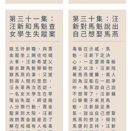
第三十一集：
第三十集：汪
汪新和馬魁查
新對馬魁說出
女學生失蹤案
自己想娶馬燕
姚玉玲辭職，與賈
毒販在示威，馬
金龍坐上開往哈城
魁、汪新下定決
火車。汪新希望父
心，一定要將毒販
親去跟馬魁聊聊他
繩之以法。汪新陪
跟馬燕的事，又提
著馬燕擺攤，兩人
到兩人間的恩怨，
因為沒能在一起爭
汪永革再次否認。
吵。馬燕說自己說
一名女大學生在寧
不想等了。汪新藉
陽站失蹤，師徒兩
口聊案子來見馬
人分頭行動。賈金
魁，汪新鼓足勇
龍來到大院，汪新
氣，說出自己想娶
詢問賈金龍是否了
馬燕的想法，得到
解在哈城有人吸毒
馬健的支持。汪新