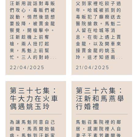
汪新用說話對毒販
父到家裡吃餃子過
們攻心，毒販們被
年。哈城被抓到的
說動，悄然後退想
毒販犯了癲癇送去
要投降，被賈金龍
醫院搶救。馬魁二
察覺，開槍擊中。
人留在哈城等消
汪新趁機上前奪
息，在街上遇上賈
槍，兩人扭打起
金龍，以及開車來
來，馬魁上前幫
接賈金龍的姚玉
忙。三人的對峙...
玲，這才知道兩...
22/04/2025
21/04/2025
第三十七集：
第三十六集：
牛大力在火車
汪新和馬燕舉
偶遇姚玉玲
行婚禮
為讓馬魁同意自己
馬魁召集院裡的鄰
辭職，馬燕開始裝
居，感謝院裡人自
病。馬魁到汪新家
妻子王素芳離開後