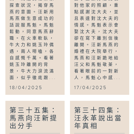
探查狀況，揭穿馬
對他家的照顧，重
燕的意圖。汪新用
點感謝沈大夫，並
馬燕做生意成功的
且表達對沈大夫的
話說服馬魁。馬魁
情感。馬魁表示會
鬆動，同意馬燕辭
娶沈大夫，沈大夫
職。在火車軟臥，
卻在寫下離別信後
牛大力和姚玉玲偶
離開。汪新馬燕的
遇，兩人嘮嗑，各
婚禮在大院舉行，
自感慨千萬。看著
馬燕和汪新跪地給
姚玉玲離開的背
汪父和馬魁敬茶，
景，牛大力淚流滿
看著眼前的一對新
面，似乎徹底跟...
人，馬魁心中感...
18/04/2025
17/04/2025
第三十五集：
第三十四集：
馬燕向汪新提
汪永革說出當
出分手
年真相