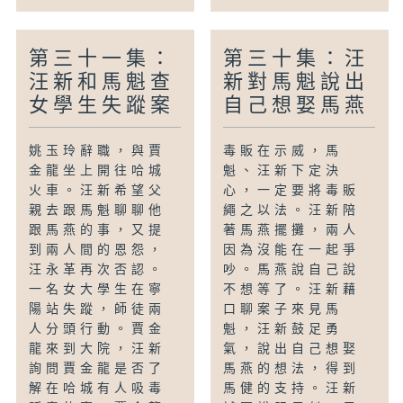
第三十一集：
第三十集：汪
汪新和馬魁查
新對馬魁說出
女學生失蹤案
自己想娶馬燕
姚玉玲辭職，與賈
毒販在示威，馬
金龍坐上開往哈城
魁、汪新下定決
火車。汪新希望父
心，一定要將毒販
親去跟馬魁聊聊他
繩之以法。汪新陪
跟馬燕的事，又提
著馬燕擺攤，兩人
到兩人間的恩怨，
因為沒能在一起爭
汪永革再次否認。
吵。馬燕說自己說
一名女大學生在寧
不想等了。汪新藉
陽站失蹤，師徒兩
口聊案子來見馬
人分頭行動。賈金
魁，汪新鼓足勇
龍來到大院，汪新
氣，說出自己想娶
詢問賈金龍是否了
馬燕的想法，得到
解在哈城有人吸毒
馬健的支持。汪新