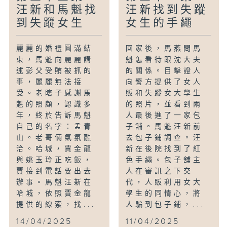
汪新和馬魁找
汪新找到失蹤
到失蹤女生
女生的手繩
麗麗的婚禮圓滿結
回家後，馬燕問馬
束，馬魁向麗麗講
魁怎看待跟沈大夫
述彭父受賄被抓的
的關係。目擊證人
事，麗麗無法接
向警方提供了女人
受。老瞎子感謝馬
販和失蹤女大學生
魁的照顧，認識多
的照片，並看到兩
年，終於告訴馬魁
人最後進了一家包
自己的名字：孟青
子舖。馬魁汪新前
山。老哥倆氣氛融
去包子鋪調查。汪
洽。哈城，賈金龍
新在後院找到了紅
與姚玉玲正吃飯，
色手繩。包子舖主
賈接到電話要出去
人在審訊之下交
辦事。馬魁汪新在
代，人販利用女大
哈城，依照賈金龍
學生的同情心，將
提供的線索，找...
人騙到包子鋪，...
14/04/2025
11/04/2025