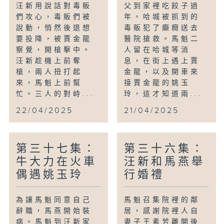
汪新用說話對毒販
父到家裡吃餃子過
們攻心，毒販們被
年。哈城被抓到的
說動，悄然後退想
毒販犯了癲癇送去
要投降，被賈金龍
醫院搶救。馬魁二
察覺，開槍擊中。
人留在哈城等消
汪新趁機上前奪
息，在街上遇上賈
槍，兩人扭打起
金龍，以及開車來
來，馬魁上前幫
接賈金龍的姚玉
忙。三人的對峙...
玲，這才知道兩...
22/04/2025
21/04/2025
第三十七集：
第三十六集：
牛大力在火車
汪新和馬燕舉
偶遇姚玉玲
行婚禮
為讓馬魁同意自己
馬魁召集院裡的鄰
辭職，馬燕開始裝
居，感謝院裡人自
病。馬魁到汪新家
妻子王素芳離開後