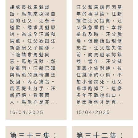
胡處長找馬魁談
汪父和馬魁再因當
話，馬魁來探視自
年的事爭論。汪新
首的汪父。汪永革
攔住汪父指責，汪
道歉，請求馬魁原
父氣急暈倒。幸虧
諒。為成全汪新和
搶救及時，汪父脫
馬燕，汪父欲跟汪
險，但開始出現健
新斷絕父子關係，
忘症。汪父趁失憶
下跪請求馬魁同
前，向馬魁承認錯
意。馬魁沉默，然
誤。當年，汪父試
後離開。汪新已知
圖跟小偷對峙，拉
與馬燕的感情無法
住跳車的小偷，不
挽回，內心痛苦。
想小偷跌死。汪父
馬燕提出分手，汪
嚇壞跑掉了。這麼
新拒絕。看著兩
多年不敢說出口，
人，馬魁亦是非...
是因為他才是真...
16/04/2025
15/04/2025
第三十三集：
第三十二集：