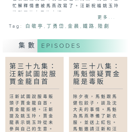
忙解釋情書被馬燕改寫了。汪新祝福姚玉玲
找到屬於自己的幸福。
更多...
Tag:
白敬亭
,
丁勇岱
,
金晨
,
鐵路
,
陸劇
集數
EPISODES
第三十九集：
第三十八集：
汪新試圖說服
馬魁懷疑賈金
賈金龍自首
龍是毒販
汪新試圖說服毒販
除夕夜，馬魁跟馬
頭子賈金龍自首，
健包餃子，談及沈
賈金龍拒絕。汪新
大夫的事情。馬魁
提及姚玉玲，賈金
為馬燕準備了新衣
龍表示姚玉玲從未
服，並送上紅包。
參與自己的生意。
馬魁邀請汪新和汪