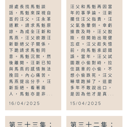
胡處長找馬魁談
汪父和馬魁再因當
話，馬魁來探視自
年的事爭論。汪新
首的汪父。汪永革
攔住汪父指責，汪
道歉，請求馬魁原
父氣急暈倒。幸虧
諒。為成全汪新和
搶救及時，汪父脫
馬燕，汪父欲跟汪
險，但開始出現健
新斷絕父子關係，
忘症。汪父趁失憶
下跪請求馬魁同
前，向馬魁承認錯
意。馬魁沉默，然
誤。當年，汪父試
後離開。汪新已知
圖跟小偷對峙，拉
與馬燕的感情無法
住跳車的小偷，不
挽回，內心痛苦。
想小偷跌死。汪父
馬燕提出分手，汪
嚇壞跑掉了。這麼
新拒絕。看著兩
多年不敢說出口，
人，馬魁亦是非...
是因為他才是真...
16/04/2025
15/04/2025
第三十三集：
第三十二集：