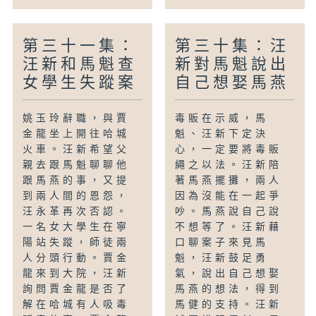
第三十一集：
第三十集：汪
汪新和馬魁查
新對馬魁說出
女學生失蹤案
自己想娶馬燕
姚玉玲辭職，與賈
毒販在示威，馬
金龍坐上開往哈城
魁、汪新下定決
火車。汪新希望父
心，一定要將毒販
親去跟馬魁聊聊他
繩之以法。汪新陪
跟馬燕的事，又提
著馬燕擺攤，兩人
到兩人間的恩怨，
因為沒能在一起爭
汪永革再次否認。
吵。馬燕說自己說
一名女大學生在寧
不想等了。汪新藉
陽站失蹤，師徒兩
口聊案子來見馬
人分頭行動。賈金
魁，汪新鼓足勇
龍來到大院，汪新
氣，說出自己想娶
詢問賈金龍是否了
馬燕的想法，得到
解在哈城有人吸毒
馬健的支持。汪新