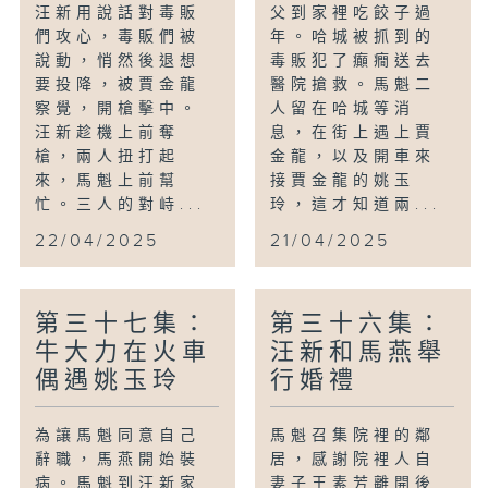
汪新用說話對毒販
父到家裡吃餃子過
們攻心，毒販們被
年。哈城被抓到的
說動，悄然後退想
毒販犯了癲癇送去
要投降，被賈金龍
醫院搶救。馬魁二
察覺，開槍擊中。
人留在哈城等消
汪新趁機上前奪
息，在街上遇上賈
槍，兩人扭打起
金龍，以及開車來
來，馬魁上前幫
接賈金龍的姚玉
忙。三人的對峙...
玲，這才知道兩...
22/04/2025
21/04/2025
第三十七集：
第三十六集：
牛大力在火車
汪新和馬燕舉
偶遇姚玉玲
行婚禮
為讓馬魁同意自己
馬魁召集院裡的鄰
辭職，馬燕開始裝
居，感謝院裡人自
病。馬魁到汪新家
妻子王素芳離開後