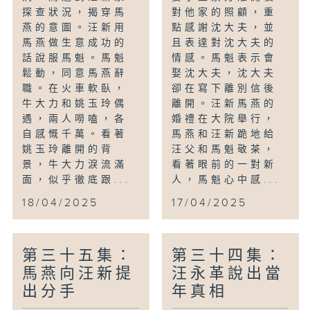
探查狀況，揭穿馬
對他家的照顧，重
燕的意圖。汪新用
點感謝沈大夫，並
馬燕做生意成功的
且表達對沈大夫的
話說服馬魁。馬魁
情感。馬魁表示會
鬆動，同意馬燕辭
娶沈大夫，沈大夫
職。在火車軟臥，
卻在寫下離別信後
牛大力和姚玉玲偶
離開。汪新馬燕的
遇，兩人嘮嗑，各
婚禮在大院舉行，
自感慨千萬。看著
馬燕和汪新跪地給
姚玉玲離開的背
汪父和馬魁敬茶，
景，牛大力淚流滿
看著眼前的一對新
面，似乎徹底跟...
人，馬魁心中感...
18/04/2025
17/04/2025
第三十五集：
第三十四集：
馬燕向汪新提
汪永革說出當
出分手
年真相