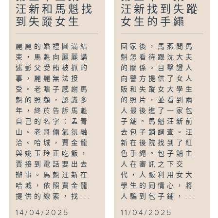
汪新和馬魁找
汪新找到失蹤
到失蹤女生
女生的手繩
麗麗的婚禮圓滿結
回家後，馬燕問馬
束，馬魁向麗麗講
魁怎看待跟沈大夫
述彭父受賄被抓的
的關係。目擊證人
事，麗麗無法接
向警方提供了女人
受。老瞎子感謝馬
販和失蹤女大學生
魁的照顧，認識多
的照片，並看到兩
年，終於告訴馬魁
人最後進了一家包
自己的名字：孟青
子舖。馬魁汪新前
山。老哥倆氣氛融
去包子鋪調查。汪
洽。哈城，賈金龍
新在後院找到了紅
與姚玉玲正吃飯，
色手繩。包子舖主
賈接到電話要出去
人在審訊之下交
辦事。馬魁汪新在
代，人販利用女大
哈城，依照賈金龍
學生的同情心，將
提供的線索，找...
人騙到包子鋪，...
14/04/2025
11/04/2025