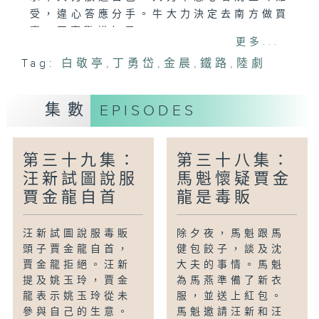
受，違心答應分手。牛大力決定去南方做買
賣，同事勸說無果。
更多...
Tag:
白敬亭
,
丁勇岱
,
金晨
,
鐵路
,
陸劇
集數
EPISODES
第三十九集：
第三十八集：
汪新試圖說服
馬魁懷疑賈金
賈金龍自首
龍是毒販
汪新試圖說服毒販
除夕夜，馬魁跟馬
頭子賈金龍自首，
健包餃子，談及沈
賈金龍拒絕。汪新
大夫的事情。馬魁
提及姚玉玲，賈金
為馬燕準備了新衣
龍表示姚玉玲從未
服，並送上紅包。
參與自己的生意。
馬魁邀請汪新和汪