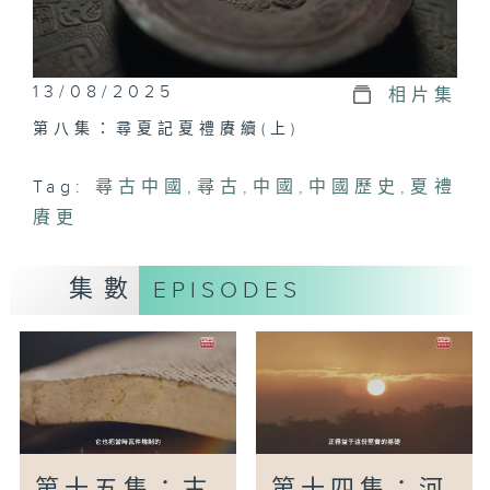
13/08/2025
相片集
第八集：尋夏記夏禮賡續(上)
Tag:
尋古中國
,
尋古
,
中國
,
中國歷史
,
夏禮
賡更
集數
EPISODES
第十五集：古
第十四集：河