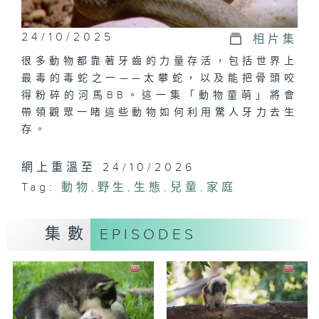
24/10/2025
相片集
很多動物都靠著牙齒的力量存活，包括世界上
最毒的毒蛇之一——太攀蛇，以及能把骨頭咬
得粉碎的河馬BB。這一集「動物童萌」將會
帶領觀眾一睹這些動物如何利用驚人牙力去生
存。
網上重溫至 24/10/2026
Tag:
動物
,
野生
,
生態
,
兒童
,
家庭
集數
EPISODES