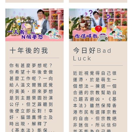
十年後的我
今日好Bad
Luck
你有甚麼夢想呢？
你希望十年後會做
近近視覺得自己很
甚麼工作呢？一向
運滯，於是萌生一
給人溫文爾雅感覺
個想法－揀選一個
的美美，原來夢想
合適的宗教幫助自
是到主題樂園扮演
己趨吉避凶。《基
公仔，但芝蔴聽到
本法》雖然保障香
後便立即反對！幸
港市民有選擇宗教
好，貓頭鷹博士及
的自由，但宗教絕
時出現，解釋了
非迷信，所以信仰
《基本法》能保...
並不能為自己帶...