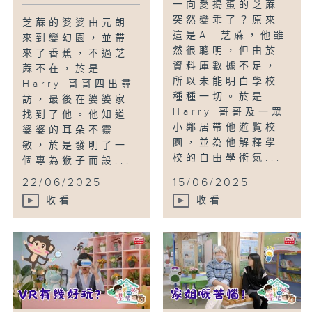
一向愛搗蛋的芝蔴
突然變乖了？原來
芝蔴的婆婆由元朗
這是AI 芝蔴，他雖
來到變幻園，並帶
然很聰明，但由於
來了香蕉，不過芝
資料庫數據不足，
蔴不在，於是
所以未能明白學校
Harry 哥哥四出尋
種種一切。於是
訪，最後在婆婆家
Harry 哥哥及一眾
找到了他。他知道
小鄰居帶他遊覧校
婆婆的耳朵不靈
園，並為他解釋學
敏，於是發明了一
校的自由學術氣...
個專為猴子而設...
22/06/2025
15/06/2025
收看
收看