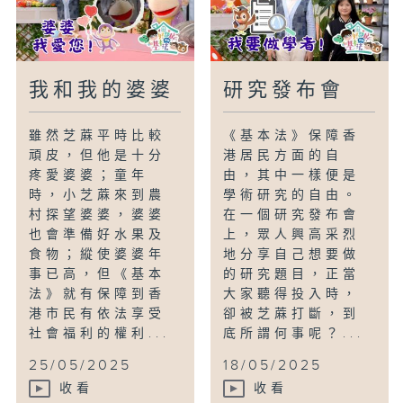
我和我的婆婆
研究發布會
雖然芝蔴平時比較
《基本法》保障香
頑皮，但他是十分
港居民方面的自
疼愛婆婆；童年
由，其中一樣便是
時，小芝蔴來到農
學術研究的自由。
村探望婆婆，婆婆
在一個研究發布會
也會準備好水果及
上，眾人興高采烈
食物；縱使婆婆年
地分享自己想要做
事已高，但《基本
的研究題目，正當
法》就有保障到香
大家聽得投入時，
港市民有依法享受
卻被芝蔴打斷，到
社會福利的權利...
底所謂何事呢？...
25/05/2025
18/05/2025
收看
收看