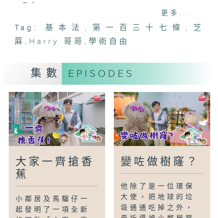
呢？
更多...
Tag:
基本法
,
第一百三十七條
,
芝
《基本法》第一百三十七條
蔴
各類院校均可保留其自主性並享有學術自
,
Harry 哥哥
,
學術自由
由，可繼續從香港特別行政區以外招聘教職
員和選用教材。宗教組織所辦的學校可繼續
集數
EPISODES
提供宗教教育，包括開設宗教課程。
學生享有選擇院校和在香港特別行政區以外
求學的自由。
大家一齊搶香
變咗做樹窿？
蕉
他除了是一位環保
大使，把地球的垃
小鄰居及馬騮仔一
圾通通吃掉之外，
起發明了一項全新