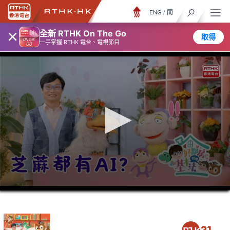
ENG
/
簡
×
全新 RTHK On The Go
取得
一手掌握 RTHK 電台、電視節目
0
seconds
of
0
seconds