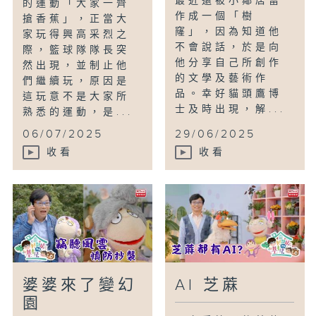
最近還被小鄰居當
的運動「大家一齊
作成一個「樹
搶香蕉」，正當大
窿」，因為知道他
家玩得興高采烈之
不會說話，於是向
際，籃球隊隊長突
他分享自己所創作
然出現，並制止他
的文學及藝術作
們繼續玩，原因是
品。幸好貓頭鷹博
這玩意不是大家所
士及時出現，解...
熟悉的運動，是...
06/07/2025
29/06/2025
收看
收看
婆婆來了變幻
AI 芝蔴
園