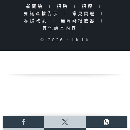
新聞稿
|
招聘
|
招標
|
知識產權告示
|
常見問題
|
私隱政策
|
無障礙播放器
|
其他語言內容
|
© 2026 rthk.hk