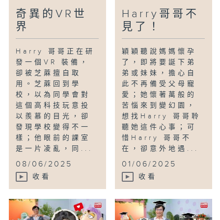
奇異的VR世
Harry哥哥不
界
見了！
Harry 哥哥正在研
穎穎聽說媽媽懷孕
發一個VR 裝備，
了，即將要誕下弟
卻被芝蔴擅自取
弟或妹妹，擔心自
用。芝蔴回到學
此不再備受父母寵
校，以為同學會對
愛；她懷著萬般的
這個高科技玩意投
苦惱來到變幻園，
以羨慕的目光，卻
想找Harry 哥哥聆
發現學校變得不一
聽她這件心事；可
樣；他眼前的課室
惜Harry 哥哥不
是一片凌亂，同...
在，卻意外地遇...
08/06/2025
01/06/2025
收看
收看