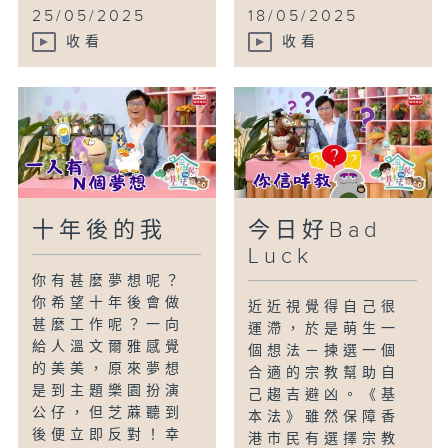
25/05/2025
18/05/2025
收看
收看
十年後的我
今日好Bad
Luck
你有甚麼夢想呢？
你希望十年後會做
近近視覺得自己很
甚麼工作呢？一向
運滯，於是萌生一
給人溫文爾雅感覺
個想法－揀選一個
的美美，原來夢想
合適的宗教幫助自
是到主題樂園扮演
己趨吉避凶。《基
公仔，但芝蔴聽到
本法》雖然保障香
後便立即反對！幸
港市民有選擇宗教