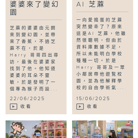
婆婆來了變幻
AI 芝蔴
園
一向愛搗蛋的芝蔴
突然變乖了？原來
芝蔴的婆婆由元朗
這是AI 芝蔴，他雖
來到變幻園，並帶
然很聰明，但由於
來了香蕉，不過芝
資料庫數據不足，
蔴不在，於是
所以未能明白學校
Harry 哥哥四出尋
種種一切。於是
訪，最後在婆婆家
Harry 哥哥及一眾
找到了他。他知道
小鄰居帶他遊覧校
婆婆的耳朵不靈
園，並為他解釋學
敏，於是發明了一
校的自由學術氣...
個專為猴子而設...
22/06/2025
15/06/2025
收看
收看