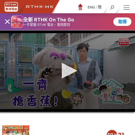
ENG
/
簡
×
全新 RTHK On The Go
取得
一手掌握 RTHK 電台、電視節目
0
seconds
of
0
seconds