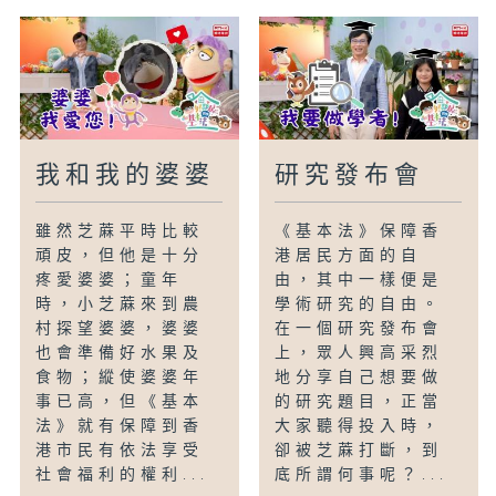
我和我的婆婆
研究發布會
雖然芝蔴平時比較
《基本法》保障香
頑皮，但他是十分
港居民方面的自
疼愛婆婆；童年
由，其中一樣便是
時，小芝蔴來到農
學術研究的自由。
村探望婆婆，婆婆
在一個研究發布會
也會準備好水果及
上，眾人興高采烈
食物；縱使婆婆年
地分享自己想要做
事已高，但《基本
的研究題目，正當
法》就有保障到香
大家聽得投入時，
港市民有依法享受
卻被芝蔴打斷，到
社會福利的權利...
底所謂何事呢？...