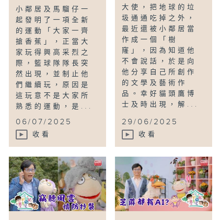
大使，把地球的垃
小鄰居及馬騮仔一
圾通通吃掉之外，
起發明了一項全新
最近還被小鄰居當
的運動「大家一齊
作成一個「樹
搶香蕉」，正當大
窿」，因為知道他
家玩得興高采烈之
不會說話，於是向
際，籃球隊隊長突
他分享自己所創作
然出現，並制止他
的文學及藝術作
們繼續玩，原因是
品。幸好貓頭鷹博
這玩意不是大家所
士及時出現，解...
熟悉的運動，是...
06/07/2025
29/06/2025
收看
收看