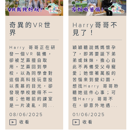
奇異的VR世
Harry哥哥不
界
見了！
Harry 哥哥正在研
穎穎聽說媽媽懷孕
發一個VR 裝備，
了，即將要誕下弟
卻被芝蔴擅自取
弟或妹妹，擔心自
用。芝蔴回到學
此不再備受父母寵
校，以為同學會對
愛；她懷著萬般的
這個高科技玩意投
苦惱來到變幻園，
以羨慕的目光，卻
想找Harry 哥哥聆
發現學校變得不一
聽她這件心事；可
樣；他眼前的課室
惜Harry 哥哥不
是一片凌亂，同...
在，卻意外地遇...
08/06/2025
01/06/2025
收看
收看