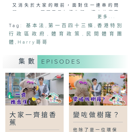
又消失於大家的眼前，面對住一連串的問
題，Harry哥哥又是怎樣化解一連串的衝突
更多...
呢？
Tag:
基本法
,
第一百四十三條
,
香港特別
行政區政府
《基本法》第一百四十三條
,
體育政策
,
民間體育團
香港特別行政區政府自行制定體育政策。民
體
,
Harry哥哥
間體育團體可依法繼續存在和發展。
集數
EPISODES
大家一齊搶香
變咗做樹窿？
蕉
他除了是一位環保