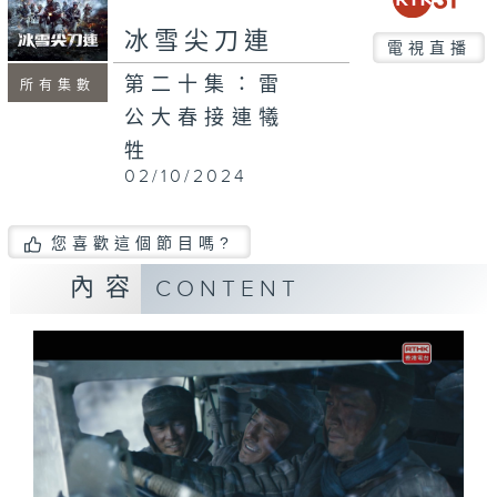
冰雪尖刀連
電視直播
第二十集：雷
所有集數
公大春接連犧
牲
02/10/2024
您喜歡這個節目嗎?
內容
CONTENT