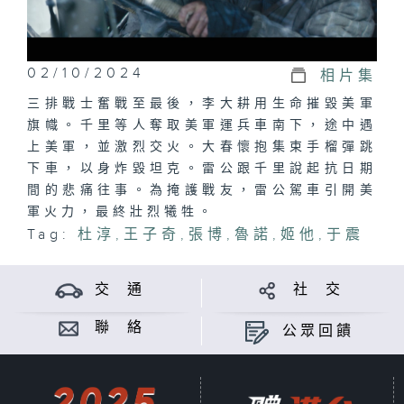
02/10/2024
相片集
三排戰士奮戰至最後，李大耕用生命摧毀美軍
旗幟。千里等人奪取美軍運兵車南下，途中遇
上美軍，並激烈交火。大春懷抱集束手榴彈跳
下車，以身炸毀坦克。雷公跟千里說起抗日期
間的悲痛往事。為掩護戰友，雷公駕車引開美
軍火力，最終壯烈犧牲。
Tag:
杜淳
,
王子奇
,
張博
,
魯諾
,
姬他
,
于震
交 通
社 交
聯 絡
公眾回饋