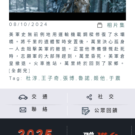
08/10/2024
相片集
美軍史無前例地用運輸機載鋼樑修復了水壩
橋。將千里的遺體暫時安置後，萬里決心孤身
一人去阻擊美軍的撤退。正當他準備慷慨赴死
時，志願軍的大部隊趕到，萬里昏死，美軍倉
皇撤退。火車進站，萬里終於回到了家鄉。
[全劇完]
Tag:
杜淳
,
王子奇
,
張博
,
魯諾
,
姬他
,
于震
交 通
社 交
聯 絡
公眾回饋