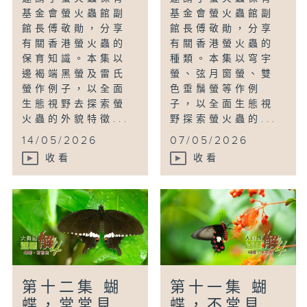
基金會螢火蟲館副
基金會螢火蟲館副
館長傅敬勛，分享
館長傅敬勛，分享
有關香港螢火蟲的
有關香港螢火蟲的
保育知識。本集以
種類。本集以穹宇
邊褐端黑螢及雷氏
螢、弦月窗螢、雙
螢作例子，以全面
色垂鬚螢等作例
生態視野去探索螢
子，以全面生態視
火蟲的外貌特徵...
野探索螢火蟲的...
14/05/2026
07/05/2026
收看
收看
第十二集 蝴
第十一集 蝴
蝶，常常見
蝶，不常見