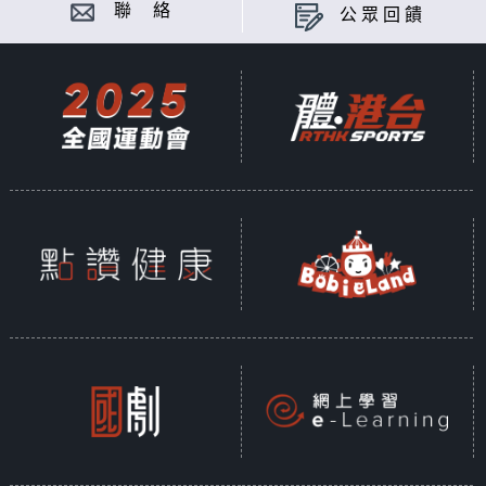
聯 絡
公眾回饋