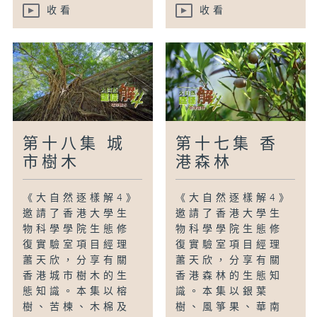
收看
收看
第十八集 城
第十七集 香
市樹木
港森林
《大自然逐樣解4》
《大自然逐樣解4》
邀請了香港大學生
邀請了香港大學生
物科學學院生態修
物科學學院生態修
復實驗室項目經理
復實驗室項目經理
蕭天欣，分享有關
蕭天欣，分享有關
香港城市樹木的生
香港森林的生態知
態知識。本集以榕
識。本集以銀葉
樹、苦楝、木棉及
樹、風箏果、華南