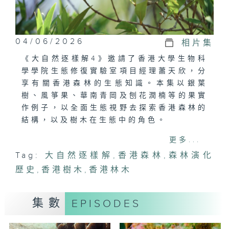
04/06/2026
相片集
《大自然逐樣解4》邀請了香港大學生物科
學學院生態修復實驗室項目經理蕭天欣，分
享有關香港森林的生態知識。本集以銀葉
樹、風箏果、華南青岡及刨花潤楠等的果實
作例子，以全面生態視野去探索香港森林的
結構，以及樹木在生態中的角色。
更多...
#大自然逐樣解#香港森林#銀葉樹#風箏果
Tag:
大自然逐樣解
,
香港森林
,
森林演化
#華南青岡#刨花潤楠#香港樹種
歷史
,
香港樹木
,
香港林木
集數
EPISODES