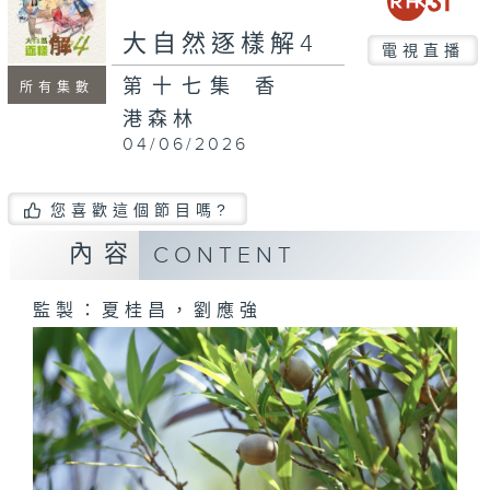
seconds
大自然逐樣解4
電視直播
第十七集 香
所有集數
港森林
04/06/2026
您喜歡這個節目嗎?
內容
CONTENT
監製：夏桂昌，劉應強