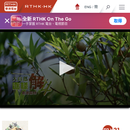
ENG
/
簡
×
全新 RTHK On The Go
取得
一手掌握 RTHK 電台、電視節目
0
seconds
of
26
minutes,
7