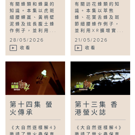
有關蜂類和蜂巢的
有關訪花蜂類的知
知識。本集以虎斑
識。本集以萃熊
細腰蜾蠃、黃柄壁
蜂、花葉舌蜂及斑
泥蜂及炫長腹土蜂
節細腰蜂作例子，
作例子，並利用...
並利用XR擴增實...
28/05/2026
21/05/2026
收看
收看
第十四集 螢
第十三集 香
火傳承
港螢火誌
《大自然逐樣解4》
《大自然逐樣解4》
邀請了螢火蟲保育
邀請了螢火蟲保育