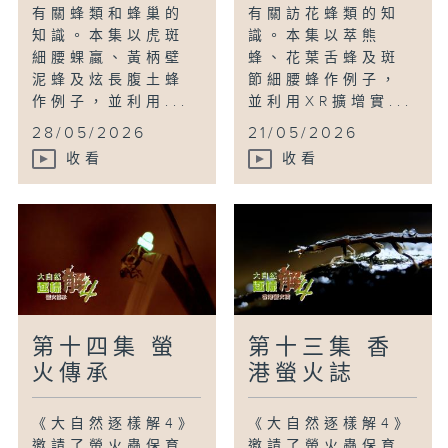
有關蜂類和蜂巢的
有關訪花蜂類的知
知識。本集以虎斑
識。本集以萃熊
細腰蜾蠃、黃柄壁
蜂、花葉舌蜂及斑
泥蜂及炫長腹土蜂
節細腰蜂作例子，
作例子，並利用...
並利用XR擴增實...
28/05/2026
21/05/2026
收看
收看
第十四集 螢
第十三集 香
火傳承
港螢火誌
《大自然逐樣解4》
《大自然逐樣解4》
邀請了螢火蟲保育
邀請了螢火蟲保育