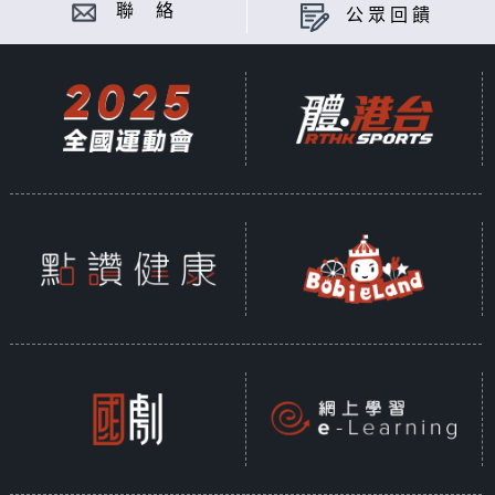
聯 絡
公眾回饋