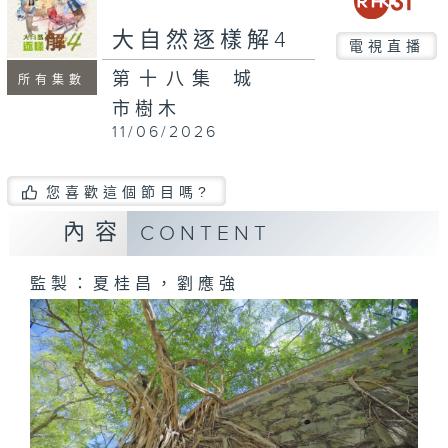
seconds
大自然逐樣解4
電視直播
第十八集 城
所有集數
市樹木
11/06/2026
您喜歡這個節目嗎?
內容
CONTENT
監製：夏桂昌，劉應強