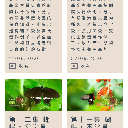
基金會螢火蟲館副
基金會螢火蟲館副
館長傅敬勛，分享
館長傅敬勛，分享
有關香港螢火蟲的
有關香港螢火蟲的
保育知識。本集以
種類。本集以穹宇
邊褐端黑螢及雷氏
螢、弦月窗螢、雙
螢作例子，以全面
色垂鬚螢等作例
生態視野去探索螢
子，以全面生態視
火蟲的外貌特徵...
野探索螢火蟲的...
14/05/2026
07/05/2026
收看
收看
第十二集 蝴
第十一集 蝴
蝶，常常見
蝶，不常見