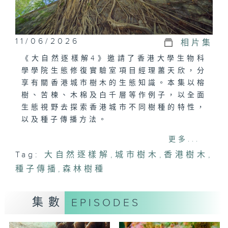
11/06/2026
相片集
《大自然逐樣解4》邀請了香港大學生物科
學學院生態修復實驗室項目經理蕭天欣，分
享有關香港城市樹木的生態知識。本集以榕
樹、苦楝、木棉及白千層等作例子，以全面
生態視野去探索香港城市不同樹種的特性，
以及種子傳播方法。
更多...
#大自然逐樣解#城市樹木#榕樹#木棉#白
Tag:
大自然逐樣解
,
城市樹木
,
香港樹木
,
千層#香港樹種#種子傳播
種子傳播
,
森林樹種
集數
EPISODES