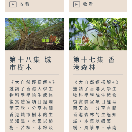
收看
收看
第十八集 城
第十七集 香
市樹木
港森林
《大自然逐樣解4》
《大自然逐樣解4》
邀請了香港大學生
邀請了香港大學生
物科學學院生態修
物科學學院生態修
復實驗室項目經理
復實驗室項目經理
蕭天欣，分享有關
蕭天欣，分享有關
香港城市樹木的生
香港森林的生態知
態知識。本集以榕
識。本集以銀葉
樹、苦楝、木棉及
樹、風箏果、華南