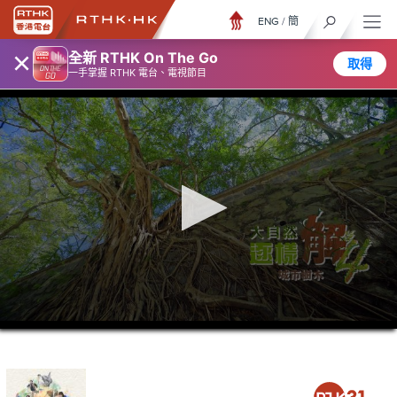
ENG
/
簡
×
全新 RTHK On The Go
取得
一手掌握 RTHK 電台、電視節目
0
seconds
of
26
minutes,
7