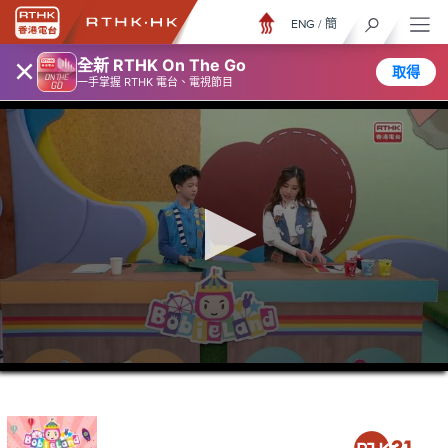
ENG
/
簡
×
全新 RTHK On The Go
取得
一手掌握 RTHK 電台、電視節目
0
seconds
of
15
minutes,
7