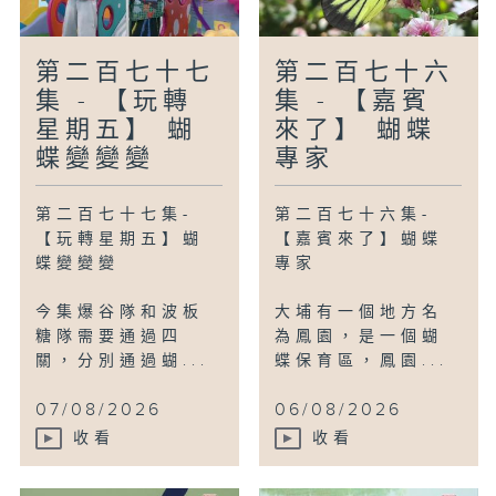
納紙碎、擦膠碎等垃圾的Q版回收桶。
編導:謝曉玲
第二百七十七
第二百七十六
集 - 【玩轉
集 - 【嘉賓
星期五】 蝴
來了】 蝴蝶
蝶變變變
專家
第二百七十七集-
第二百七十六集-
【玩轉星期五】蝴
【嘉賓來了】蝴蝶
蝶變變變
專家
今集爆谷隊和波板
大埔有一個地方名
糖隊需要通過四
為鳳園，是一個蝴
關，分別通過蝴...
蝶保育區，鳳園...
07/08/2026
06/08/2026
收看
收看