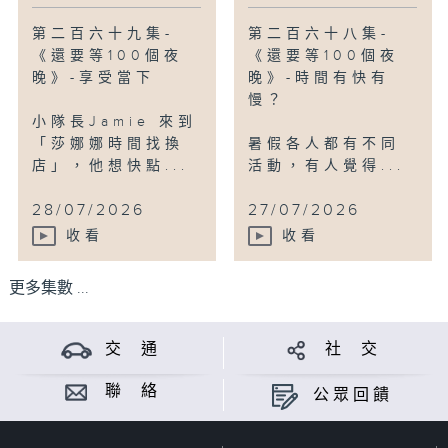
第二百六十九集-
第二百六十八集-
《還要等100個夜
《還要等100個夜
晚》-享受當下
晚》-時間有快有
慢？
小隊長Jamie 來到
「莎娜娜時間找換
暑假各人都有不同
店」，他想快點...
活動，有人覺得...
28/07/2026
27/07/2026
收看
收看
更多集數 ...
交 通
社 交
聯 絡
公眾回饋