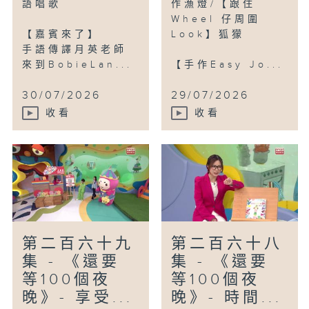
語唱歌
作漁燈/【跟住
Wheel 仔周圍
【嘉賓來了】
Look】狐獴
手語傳譯月英老師
來到BobieLan...
【手作Easy Jo...
30/07/2026
29/07/2026
收看
收看
第二百六十九
第二百六十八
集 - 《還要
集 - 《還要
等100個夜
等100個夜
晚》- 享受...
晚》- 時間...