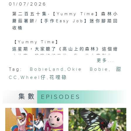
01/07/2026
第二百五十集-【Yummy Time】森林小
蘑菇薯餅/【手作Easy Job】迷你腳踏回
收桶
【Yummy Time】
這星期，大家聽了《高山上的森林》這個繪
本故事，碌碌姐姐靈機一動，教大家製作一
更多...
種和森林有關的小食：森林小蘑菇薯餅。利
Tag:
BobieLand
,
Okie Bobie
,
甜
用薯仔和木薯粉製作成蘑菇形狀的薯餅，擠
CC
上沙律醬和番茄醬，配以蘆筍等蔬菜，製作
,
Wheel仔
,
花哩碌
出這款可愛又可口的小食！
集數
EPISODES
【手作Easy Job】
今集Sarah姐姐教小隊長鋒鋒製作「迷你腳
踏回收桶」，只需要簡單材料如紙杯、顏色
紙、咭紙等，就可以做到趣味十足又實用的
手作，既可放書桌作小擺設，又可以用來收