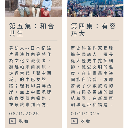
第五集：和合
第四集：有容
共生
乃大
尋訪人--日本紀錄
歷史科普作家張瑋
片導演竹內亮將作
擔任尋訪人，擅長
為文化交流使者，
從大歷史中挖掘細
翻越帕米爾高原，
節，感受文明的溫
走過當代「鑿空西
度。在甘肅肅南裕
域」的中巴友誼
固族自治縣，張瑋
路；輾轉印度洋西
發現了少數族裔的
岸，坐上中國承建
魅力與多民族的團
的肯亞蒙內鐵路；
結和諧；在新疆唐
並最終來到西方...
朝墩遺址和福建...
08/11/2025
01/11/2025
收看
收看