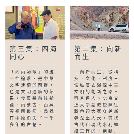
第三集：四海
第二集：向新
同心
而生
「向內凝聚」的統
「向新而生」從科
一性追求，是中華
技、文化、制度三
文明連續的前提，
個維度去溯源中華
也是文明連續的結
文明的創新之路。
果。今集將前往新
科普達人、北京交
疆、內蒙古、西藏
通大學副教授陳征
等祖國邊陲，尋找
將帶領大家穿越新
在中原消失了一千
疆戈壁大漠，尋找
多年的古籍。
古代和現代水利樞
紐工程的「創新...