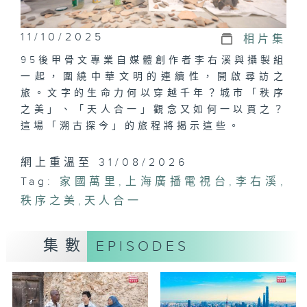
11/10/2025
相片集
95後甲骨文專業自媒體創作者李右溪與攝製組
一起，圍繞中華文明的連續性，開啟尋訪之
旅。文字的生命力何以穿越千年？城市「秩序
之美」、「天人合一」觀念又如何一以貫之？
這場「溯古探今」的旅程將揭示這些。
網上重溫至 31/08/2026
Tag:
家國萬里
,
上海廣播電視台
,
李右溪
,
秩序之美
,
天人合一
集數
EPISODES