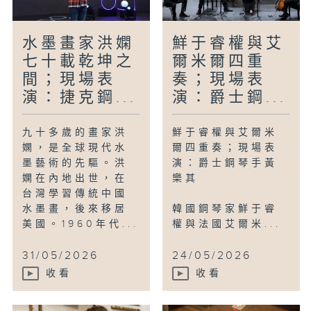
水墨畫家洪嫻
鮮于睿權與艾
七十載乾坤之
爾米爾四重
間；現場表
奏；現場表
演：捷克鋼...
演：爵士鋼...
九十多歲的畫家洪
鮮于睿權與艾爾米
嫻，是全球現代水
爾四重奏；現場表
墨藝術的先驅。洪
演：爵士鋼琴手黃
嫻在內地出世，在
樂其
台灣學習傳統中國
水墨畫，後來移居
韓國鋼琴家鮮于睿
美國。1960年代...
權與法國艾爾米...
31/05/2026
24/05/2026
收看
收看