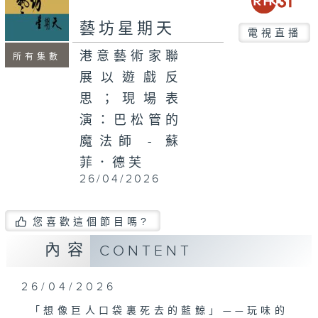
seconds
藝坊星期天
電視直播
港意藝術家聯
所有集數
展以遊戲反
思；現場表
演：巴松管的
魔法師 - 蘇
菲．德芙
26/04/2026
您喜歡這個節目嗎?
內容
CONTENT
26/04/2026
「想像巨人口袋裏死去的藍鯨」——玩味的