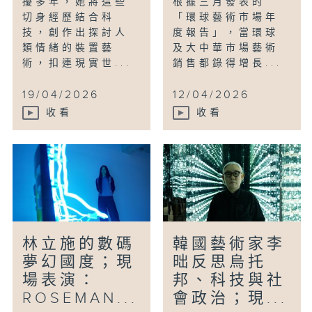
擾多年，她將這些
根據三月發表的
切身經歷結合科
「環球藝術市場年
技，創作出探討人
度報告」，當環球
類情緒的裝置藝
及大中華市場藝術
術，扣連現實世...
銷售都錄得增長...
19/04/2026
12/04/2026
收看
收看
林立施的數碼
韓國藝術家李
夢幻國度；現
昢反思烏托
場表演：
邦、科技與社
ROSEMAN...
會政治；現...