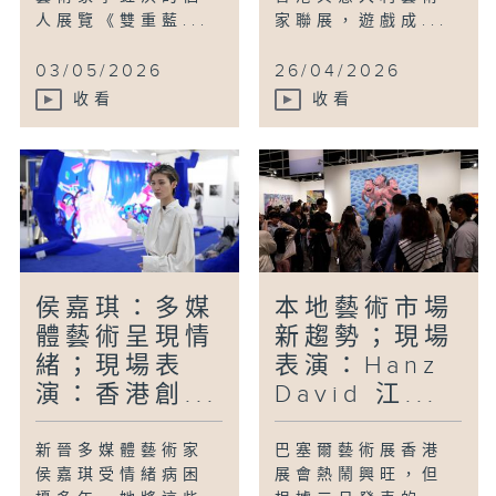
人展覽《雙重藍...
家聯展，遊戲成...
03/05/2026
26/04/2026
收看
收看
侯嘉琪：多媒
本地藝術市場
體藝術呈現情
新趨勢；現場
緒；現場表
表演：Hanz
演：香港創...
David 江...
新晉多媒體藝術家
巴塞爾藝術展香港
侯嘉琪受情緒病困
展會熱鬧興旺，但