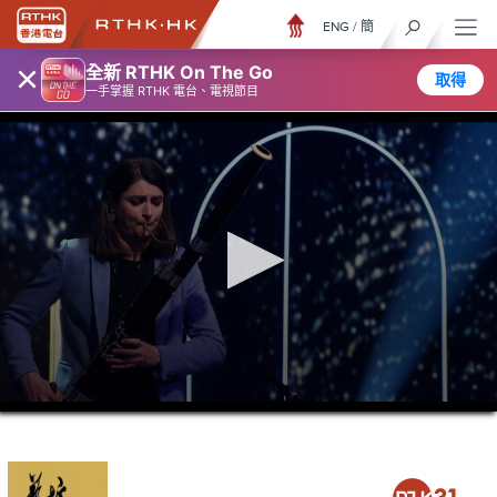
ENG
/
簡
×
全新 RTHK On The Go
取得
一手掌握 RTHK 電台、電視節目
0
seconds
of
21
minutes,
37