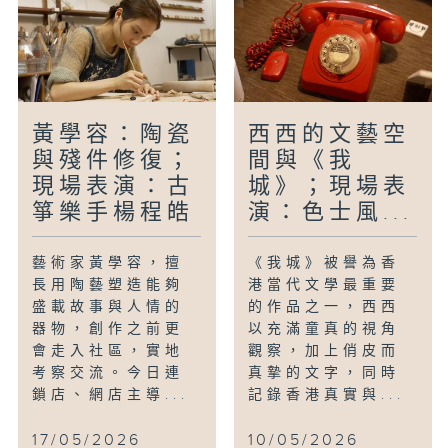
黃學容：陶瓷
西西的文藝空
與殘件修復；
間與《我
現場表演：古
城》；現場表
箏樂手楊程皓
演：色士風...
藝術家黃學容，擅
《我城》被譽為香
長用陶藝塑造能夠
港當代文學最重要
盛載故事與人情的
的作品之一，西西
器物，創作之前更
以充滿童真的視角
會走入社區，實地
觀察，加上俏皮而
考察交流。今日連
真摯的文字，同時
鎖店、網店主導...
記錄香港真實與...
17/05/2026
10/05/2026