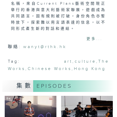
名稱，來自Current Plans藝術空間現正
舉行的香港與意大利藝術家聯展，遊戲成為
共同語言，固有規則被打破，身份角色亦暫
時放下，探索難以用言語表達的信息，以不
同形式產生新的對話和連結。
更多...
現場表演：巴松管的魔法師-蘇菲．德芙
聯絡:
wanyt@rthk.hk
今年法國五月藝術節節目《巴松管的魔法
師》，巴松管罕有成為音樂會的主角，屢獲
殊榮的音樂家蘇菲．德芙更首度在香港登
Tag:
art
,
culture
,
The
場。蘇菲．德芙由2015年起擔任維也納愛
Works
,
Chinese Works
,
Hong Kong
樂樂團以及維也納國家歌劇院樂團的首席巴
松管樂手，今集她為我們帶來充分呈現巴松
集數
EPISODES
管韻味的作品。
[雷納多·漢恩：À Chloris]