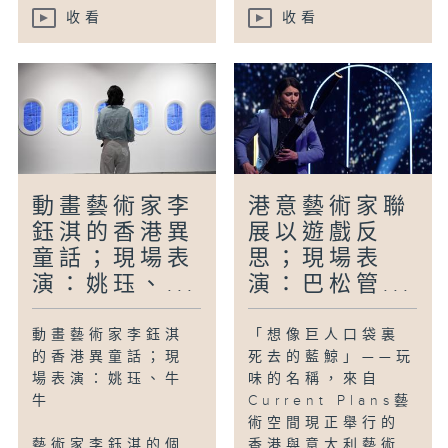
收看
收看
動畫藝術家李
港意藝術家聯
鈺淇的香港異
展以遊戲反
童話；現場表
思；現場表
演：姚珏、...
演：巴松管...
動畫藝術家李鈺淇
「想像巨人口袋裏
的香港異童話；現
死去的藍鯨」——玩
場表演：姚珏、牛
味的名稱，來自
牛
Current Plans藝
術空間現正舉行的
藝術家李鈺淇的個
香港與意大利藝術