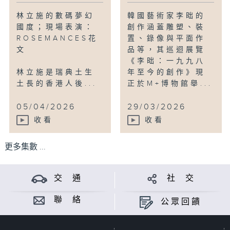
林立施的數碼夢幻
韓國藝術家李昢的
國度；現場表演：
創作涵蓋雕塑、裝
ROSEMANCES花
置、錄像與平面作
文
品等，其巡迴展覽
《李昢：一九九八
林立施是瑞典土生
年至今的創作》現
土長的香港人後...
正於M+博物館舉...
05/04/2026
29/03/2026
收看
收看
更多集數 ...
交 通
社 交
聯 絡
公眾回饋