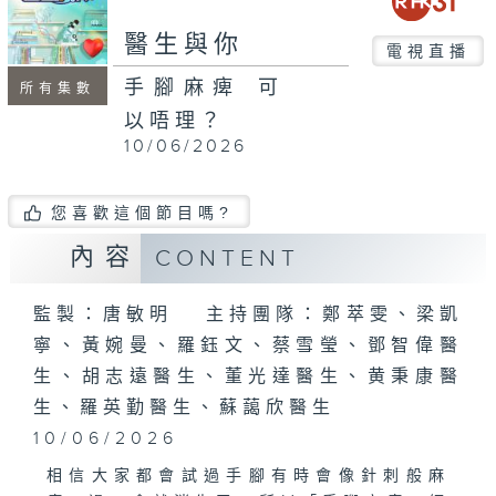
seconds
醫生與你
電視直播
手腳麻痺 可
所有集數
以唔理？
10/06/2026
您喜歡這個節目嗎?
內容
CONTENT
監製：唐敏明 主持團隊：鄭萃雯、梁凱
寧、黃婉曼、羅鈺文、蔡雪瑩、鄧智偉醫
生、胡志遠醫生、董光達醫生、黄秉康醫
生、羅英勤醫生、蘇藹欣醫生
10/06/2026
相信大家都會試過手腳有時會像針刺般麻