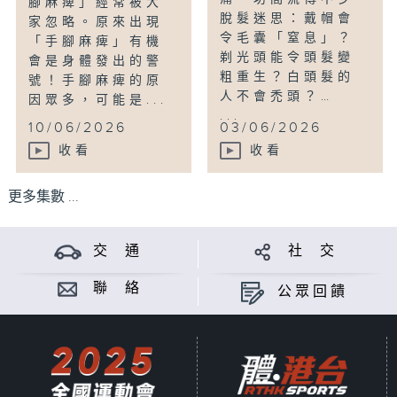
腳麻痺」經常被大
脫髮迷思：戴帽會
家忽略。原來出現
令毛囊「窒息」？
「手腳麻痺」有機
剃光頭能令頭髮變
會是身體發出的警
粗重生？白頭髮的
號！手腳麻痺的原
人不會禿頭？…
因眾多，可能是...
...
10/06/2026
03/06/2026
收看
收看
更多集數 ...
交 通
社 交
聯 絡
公眾回饋