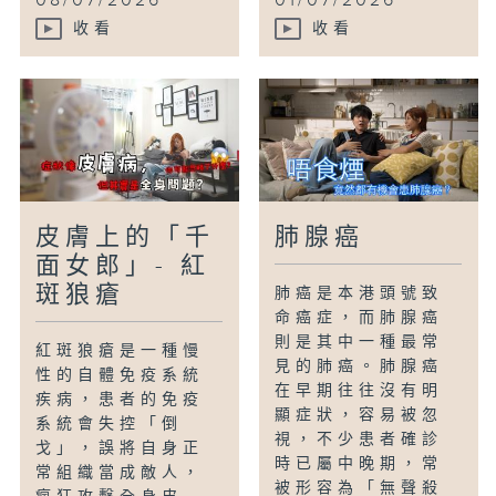
08/07/2026
01/07/2026
收看
收看
皮膚上的「千
肺腺癌
面女郎」- 紅
斑狼瘡
肺癌是本港頭號致
命癌症，而肺腺癌
則是其中一種最常
紅斑狼瘡是一種慢
見的肺癌。肺腺癌
性的自體免疫系統
在早期往往沒有明
疾病，患者的免疫
顯症狀，容易被忽
系統會失控「倒
視，不少患者確診
戈」，誤將自身正
時已屬中晚期，常
常組織當成敵人，
被形容為「無聲殺