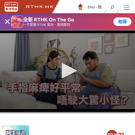
ENG
/
簡
×
全新 RTHK On The Go
取得
一手掌握 RTHK 電台、電視節目
0
seconds
of
26
minutes,
6