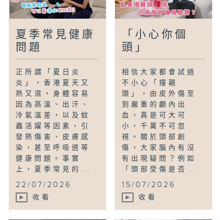
夏季常見健康
「小心你個
問題
頭」
正所謂「夏日炎
相信大家都會試過
炎」，香港夏天又
不小心「撞親
熱又濕，身體容易
頭」，由皮外傷至
因為高溫、出汗、
到嚴重的顱內出
冷氣溫差，以及蚊
血，真是可大可
蟲活躍等因素，引
小，千萬不可忽
發熱傷害、皮膚感
視。關於頭部創
染，甚至呼吸道等
傷，大家腦內有沒
健康問題。事實
有出現疑問？例如
上，夏季常見的...
「頭部受傷是否...
22/07/2026
15/07/2026
收看
收看