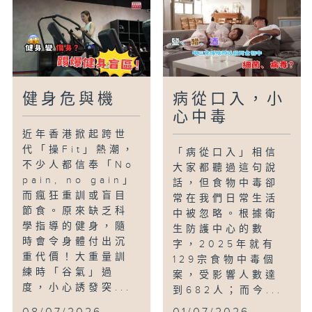
健身危與機
病從口入，小
心中毒
近年香港掀起跨世
代「操Fit」熱潮，
「病從口入」相信
不少人都信奉「No
大家都聽過這句說
pain, no gain」
話，但食物中毒卻
而瘋狂重訓或盲目
常在我們日常生活
節食。原來缺乏科
中被忽略。根據衛
學指導的健身，隨
生防護中心的數
時會令身體付出沉
字，2025年就有
重代價！大重量訓
129宗食物中毒個
練時「谷氣」過
案，受影響人數達
度，小心誘發突...
到682人；而今...