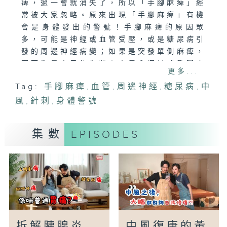
痺，過一會就消失了，所以「手腳麻痺」經
常被大家忽略。原來出現「手腳麻痺」有機
會是身體發出的警號！手腳麻痺的原因眾
多，可能是神經或血管受壓，或是糖尿病引
發的周邊神經病變；如果是突發單側麻痺，
更可能是中風的先兆！本集會探討「手腳麻
更多...
痺」的成因、應對及舒緩方法，以及拆解一
Tag:
手腳麻痺
,
血管
,
周邊神經
,
糖尿病
,
中
些迷思，加強大眾對身體警號的注意。
風
,
針刺
,
身體警號
主持：黃秉康醫生、蔡雪瑩
嘉賓：朱炎培醫生(腦神經科專科)
集數
EPISODES
拆解胰腺炎
中風復康的黃