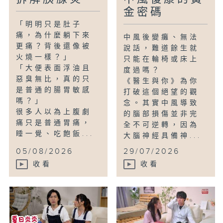
金密碼
「明明只是肚子
痛，為什麼躺下來
中風後變癱、無法
更痛？背後還像被
說話，難道餘生就
火燒一樣？」
只能在輪椅或床上
「大便表面浮油且
度過嗎？
惡臭無比，真的只
《醫生與你》為你
是普通的腸胃敏感
打破這個絕望的觀
嗎？」
念。其實中風導致
很多人以為上腹劇
的腦部損傷並非完
痛只是普通胃痛，
全不可逆轉，因為
睡一覺、吃飽飯...
大腦神經具備神...
05/08/2026
29/07/2026
收看
收看