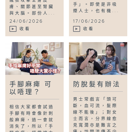
瘋狂攻擊全身皮
手」。即使是非吸
膚、關節甚至腎臟
煙人士，也有機...
與大腦。部份人...
24/06/2026
17/06/2026
收看
收看
手腳麻痺 可
防脫髮有辦法
以唔理？
男士常戲言「頭可
斷，血可流，髮際
相信大家都會試過
線不能後」；對女
手腳有時會像針刺
士而言，分界線愈
般麻痺，過一會就
見寬濶亦是難言之
消失了，所以「手
痛。坊間流傳不少