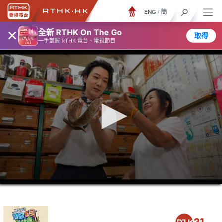
ENG
/
簡
×
全新 RTHK On The Go
取得
一手掌握 RTHK 電台、電視節目
0
seconds
of
26
minutes,
6