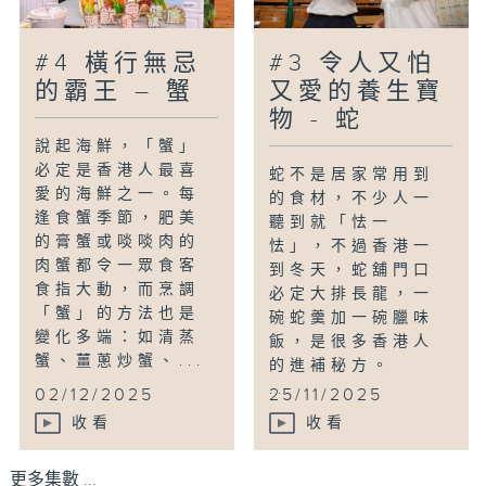
#4 橫行無忌
#3 令人又怕
的霸王 – 蟹
又愛的養生寶
物 - 蛇
說起海鮮，「蟹」
必定是香港人最喜
蛇不是居家常用到
愛的海鮮之一。每
的食材，不少人一
逢食蟹季節，肥美
聽到就「怯一
的膏蟹或啖啖肉的
怯」，不過香港一
肉蟹都令一眾食客
到冬天，蛇舖門口
食指大動，而烹調
必定大排長龍，一
「蟹」的方法也是
碗蛇羹加一碗臘味
變化多端：如清蒸
飯，是很多香港人
蟹、薑蔥炒蟹、...
的進補秘方。
...
02/12/2025
25/11/2025
收看
收看
更多集數 ...