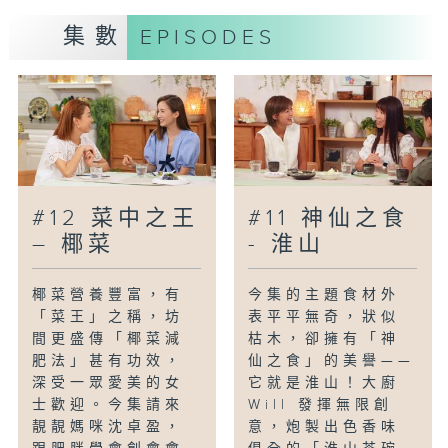
菜式，邊談養生進補之道。節目中還有飲食
集數
EPISODES
學者講解食蛇的文化歷史，以及營養師教教
大家食蛇的注意事項。
主持：羅鈺文(Yuki)、Andy Dark
嘉賓：蔡瀚億(BabyJohn)、錢穎儀博士
（香港浸會大學中醫藥學院臨床部中醫臨床
副教授/註冊中醫）
#12 菜中之王
#11 神仙之食
– 椰菜
- 淮山
椰菜營養豐富，有
今集的主題食材外
「菜王」之稱，坊
表平平無奇，狀似
間更盛傳「椰菜減
枯木，卻擁有「神
肥法」甚有功效，
仙之食」的美譽——
深受一眾愛美的女
它就是淮山！大廚
士歡迎。今集請來
Will 發揮無限創
靚靚媽咪沈卓盈，
意，炮製出色香味