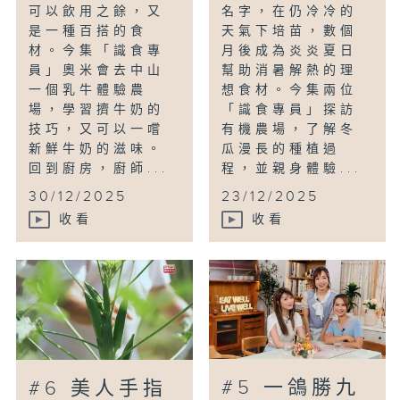
可以飲用之餘，又
名字，在仍冷冷的
是一種百搭的食
天氣下培苗，數個
材。今集「識食專
月後成為炎炎夏日
員」奧米會去中山
幫助消暑解熱的理
一個乳牛體驗農
想食材。今集兩位
場，學習擠牛奶的
「識食專員」探訪
技巧，又可以一嚐
有機農場，了解冬
新鮮牛奶的滋味。
瓜漫長的種植過
回到廚房，廚師...
程，並親身體驗...
30/12/2025
23/12/2025
收看
收看
#5 一鴿勝九
#6 美人手指