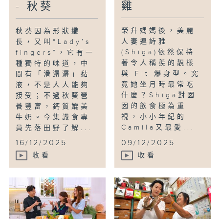
雞
- 秋葵
榮升媽媽後，美麗
秋葵因為形狀纖
人妻連詩雅
長，又叫“Lady’s
(Shiga)依然保持
fingers”，它有一
著令人稱羨的靚樣
種獨特的味道，中
與 Fit 爆身型。究
間有「滑潺潺」黏
竟她坐月時最常吃
液，不是人人能夠
什麼？Shiga對囡
接受；不過秋葵營
囡的飲食極為重
養豐富，鈣質媲美
視，小小年紀的
牛奶。今集識食專
Camila又最愛...
員先落田野了解...
16/12/2025
09/12/2025
收看
收看