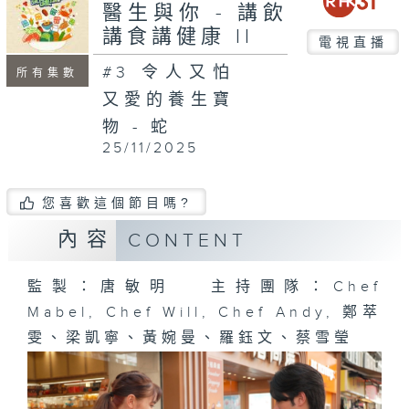
seconds
醫生與你 - 講飲
講食講健康 II
電視直播
#3 令人又怕
所有集數
又愛的養生寶
物 - 蛇
25/11/2025
您喜歡這個節目嗎?
內容
CONTENT
監製：唐敏明 主持團隊：Chef
Mabel, Chef Will, Chef Andy, 鄭萃
雯、梁凱寧、黃婉曼、羅鈺文、蔡雪瑩