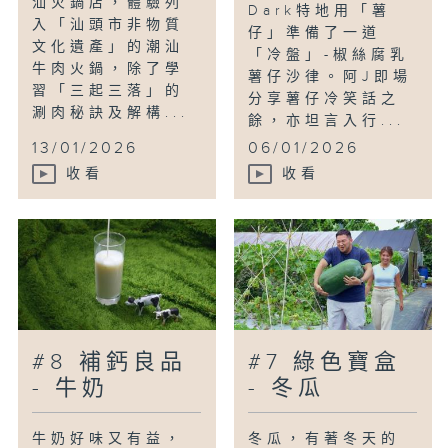
汕火鍋店，體驗列
Dark特地用「薯
入「汕頭市非物質
仔」準備了一道
文化遺產」的潮汕
「冷盤」-椒絲腐乳
牛肉火鍋，除了學
薯仔沙律。阿J即場
習「三起三落」的
分享薯仔冷笑話之
涮肉秘訣及解構...
餘，亦坦言入行...
13/01/2026
06/01/2026
收看
收看
#8 補鈣良品
#7 綠色寶盒
- 牛奶
- 冬瓜
牛奶好味又有益，
冬瓜，有著冬天的