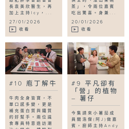
跟肥胖學會創會會
俱全的「淮山茶碗
長袁美欣醫生，再
蒸」，令兩位嘉賓
加上主持Icy，...
吃出驚喜。身兼...
27/01/2026
20/01/2026
收看
收看
#10 庖丁解牛
#9 平凡卻有
「營」的植物
– 薯仔
牛肉全身皆寶，不
單口感多變，更是
補充蛋白質與鐵質
今集請來小薯茄成
的好幫手。兩位識
員關浩傑(阿J)做嘉
食專員特意造訪潮
賓，廚師主持Andy