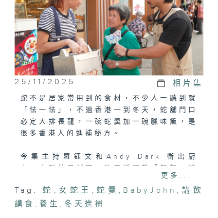
25/11/2025
相片集
蛇不是居家常用到的食材，不少人一聽到就
「怯一怯」，不過香港一到冬天，蛇舖門口
必定大排長龍，一碗蛇羹加一碗臘味飯，是
很多香港人的進補秘方。
今集主持羅鈺文和Andy Dark 衝出廚
房，去到蛇王舖頭，除了近距離「親親」活
更多...
蛇，廚師Andy Dark 更加跟「女蛇王」
Tag:
蛇
,
女蛇王
,
蛇羹
,
BabyJohn
,
講飲
嘉玲姐偷師，學習如何拆蛇肉和煮蛇羹，了
講食
解本地的飲食歷史和文化之餘，更與蔡瀚億
,
養生
,
冬天進補
(BabyJohn)、錢穎儀中醫師邊品嘗蛇肉