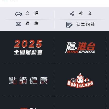
交 通
社 交
聯 絡
公眾回饋