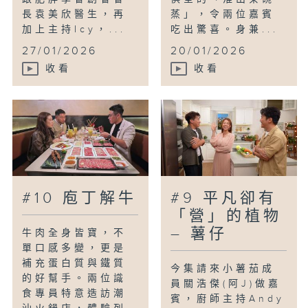
長袁美欣醫生，再
蒸」，令兩位嘉賓
加上主持Icy，...
吃出驚喜。身兼...
27/01/2026
20/01/2026
收看
收看
#10 庖丁解牛
#9 平凡卻有
「營」的植物
– 薯仔
牛肉全身皆寶，不
單口感多變，更是
補充蛋白質與鐵質
今集請來小薯茄成
的好幫手。兩位識
員關浩傑(阿J)做嘉
食專員特意造訪潮
賓，廚師主持Andy