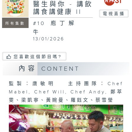
seconds
醫生與你 - 講飲
講食講健康 II
電視直播
#10 庖丁解
所有集數
牛
13/01/2026
您喜歡這個節目嗎?
內容
CONTENT
監製：唐敏明 主持團隊：Chef
Mabel, Chef Will, Chef Andy, 鄭萃
雯、梁凱寧、黃婉曼、羅鈺文、蔡雪瑩