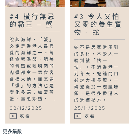
#4 橫行無忌
#3 令人又怕
的霸王 – 蟹
又愛的養生寶
物 - 蛇
說起海鮮，「蟹」
必定是香港人最喜
蛇不是居家常用到
愛的海鮮之一。每
的食材，不少人一
逢食蟹季節，肥美
聽到就「怯一
的膏蟹或啖啖肉的
怯」，不過香港一
肉蟹都令一眾食客
到冬天，蛇舖門口
食指大動，而烹調
必定大排長龍，一
「蟹」的方法也是
碗蛇羹加一碗臘味
變化多端：如清蒸
飯，是很多香港人
蟹、薑蔥炒蟹、...
的進補秘方。
...
02/12/2025
25/11/2025
收看
收看
更多集數 ...