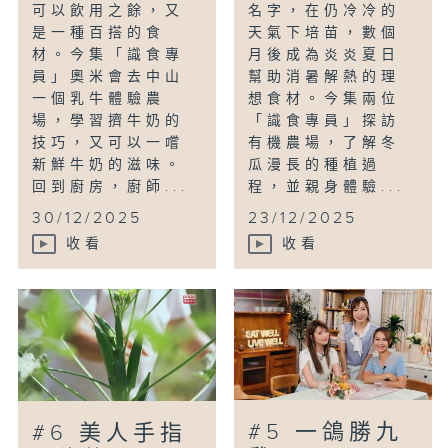
可以飲用之餘，又
名字，在仍冷冷的
是一種百搭的食
天氣下培苗，數個
材。今集「識食專
月後成為炎炎夏日
員」奧米會去中山
幫助消暑解熱的理
一個乳牛體驗農
想食材。今集兩位
場，學習擠牛奶的
「識食專員」探訪
技巧，又可以一嚐
有機農場，了解冬
新鮮牛奶的滋味。
瓜漫長的種植過
回到廚房，廚師...
程，並親身體驗...
30/12/2025
23/12/2025
收看
收看
#5 一鴿勝九
#6 美人手指