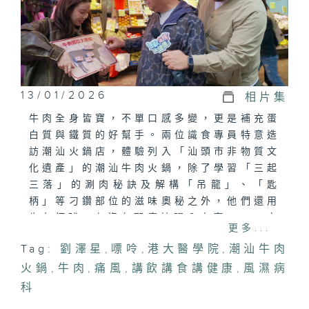
13/01/2026
相片集
牛肉全身皆寶，不單口感多變，更是補充蛋
白質與鐵質的好幫手。兩位識食專員特意造
訪潮汕火鍋店，體驗列入「汕頭市非物質文
化遺產」的潮汕牛肉火鍋，除了學習「三起
三落」的涮肉秘訣及解構「吊龍」、「匙
柄」等刁鑽部位的滋味奧秘之外，他們還用
牛丸打球，有沒有那麼誇張？大廚 Will 亦
更多...
發揮創意，炮製「韓式牛肉卷」，讓今集重
Tag:
劉澤星
,
嘌呤
,
港大醫學院
,
潮汕牛肉
量級嘉賓—港大醫學院院長劉澤星教授—大
火鍋
飽口福！
,
牛肉
,
痛風
,
講飲講食講健康
,
風濕病
節目中，劉教授逐一拆解「風濕」病患者的
科
飲食迷思：痛風患者是否真的要與牛肉絕