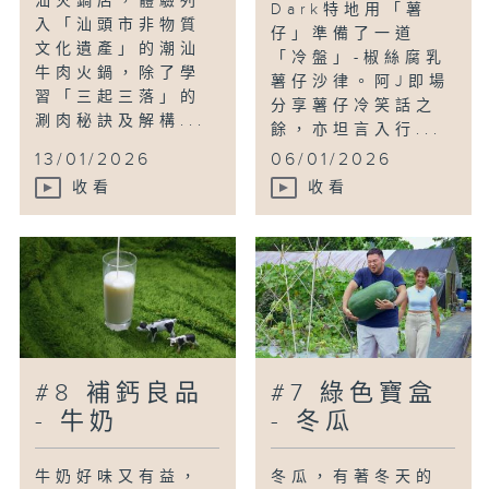
汕火鍋店，體驗列
Dark特地用「薯
入「汕頭市非物質
仔」準備了一道
文化遺產」的潮汕
「冷盤」-椒絲腐乳
牛肉火鍋，除了學
薯仔沙律。阿J即場
習「三起三落」的
分享薯仔冷笑話之
涮肉秘訣及解構...
餘，亦坦言入行...
13/01/2026
06/01/2026
收看
收看
#8 補鈣良品
#7 綠色寶盒
- 牛奶
- 冬瓜
牛奶好味又有益，
冬瓜，有著冬天的