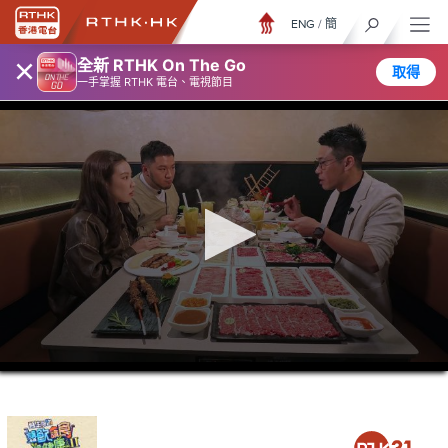
ENG
/
簡
×
全新 RTHK On The Go
取得
一手掌握 RTHK 電台、電視節目
0
seconds
of
26
minutes,
7