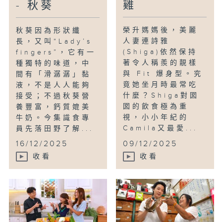
雞
- 秋葵
榮升媽媽後，美麗
秋葵因為形狀纖
人妻連詩雅
長，又叫“Lady’s
(Shiga)依然保持
fingers”，它有一
著令人稱羨的靚樣
種獨特的味道，中
與 Fit 爆身型。究
間有「滑潺潺」黏
竟她坐月時最常吃
液，不是人人能夠
什麼？Shiga對囡
接受；不過秋葵營
囡的飲食極為重
養豐富，鈣質媲美
視，小小年紀的
牛奶。今集識食專
Camila又最愛...
員先落田野了解...
16/12/2025
09/12/2025
收看
收看