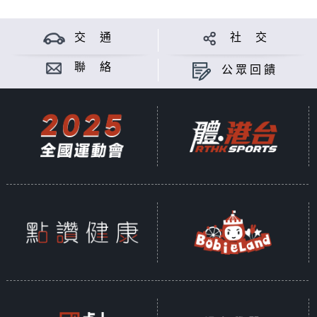
交 通
社 交
聯 絡
公眾回饋