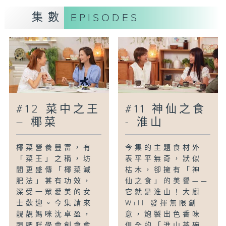
緣？熱愛長跑的他，更會剖析運動與關節保
集數
EPISODES
養的關係，又談談他如何實踐「快樂能醫百
病」的養生哲學。
主持：梁凱寧(Maggie)、Will Leung
嘉賓：劉澤星（香港大學副校長(健康)兼李
嘉誠醫學院院長／風濕及臨床免疫學講座教
授）
#12 菜中之王
#11 神仙之食
– 椰菜
- 淮山
椰菜營養豐富，有
今集的主題食材外
「菜王」之稱，坊
表平平無奇，狀似
間更盛傳「椰菜減
枯木，卻擁有「神
肥法」甚有功效，
仙之食」的美譽——
深受一眾愛美的女
它就是淮山！大廚
士歡迎。今集請來
Will 發揮無限創
靚靚媽咪沈卓盈，
意，炮製出色香味
跟肥胖學會創會會
俱全的「淮山茶碗