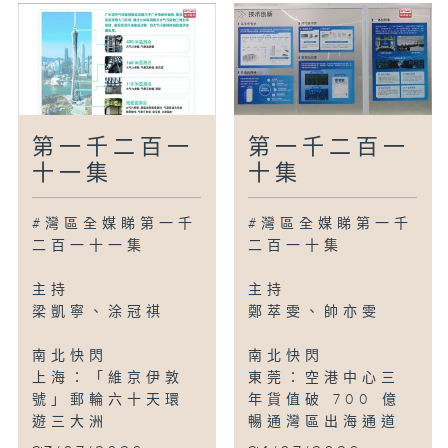
第一千二百一
第一千二百一
十一集
十集
#灣區全媒睇第一千
#灣區全媒睇第一千
二百一十一集
二百一十集
主持
主持
梁凱寧、涂冠祺
鄭萃雯、帥亦雯
南北快閃
南北快閃
上海：「維京伊敦
東莞：空港中心三
號」郵輪六十天環
年貨值破 700 億
遊三大洲
暢通灣區出海通道
...
...