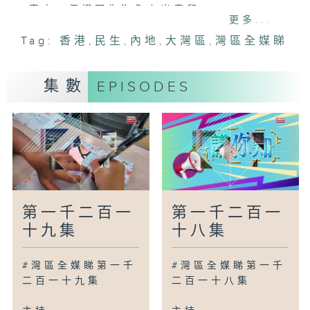
惠東：保護野生海龜上岸產卵
更多...
北京：冰上芭蕾舞「天團」演出經典舞劇
Tag:
香港
,
民生
,
內地
,
大灣區
,
灣區全媒睇
吉林延邊：世界冷麵大賽多國廚師同台切磋
貴州石阡：千年香果樹花開滿樹
集數
EPISODES
廣為人知
廣州：綠美碧帶賦能經濟發展
廣州：天河6地入選市級美麗河湖
廣州：荔灣區引入多方資源解決托兒難題
灣區新里程
中山：自己做菠蘿包！有真菠蘿！
寧夏：認識養生界「全能選手」枸杞
第一千二百一
第一千二百一
河南許昌：緬甸學者點讚中國電氣裝備
十九集
十八集
貴州貴陽：在表演中感受中國與東盟文化共
鳴
#灣區全媒睇第一千
#灣區全媒睇第一千
青海：讓詩意回歸自然
二百一十九集
二百一十八集
鳥瞰神州