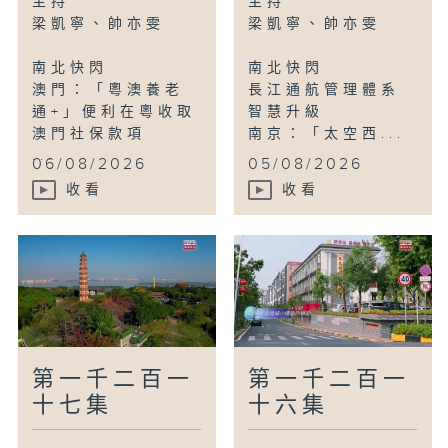
主持
主持
雲南昭通：微距鏡頭下的「孢子風沙」
梁凱寧、帥亦雯
梁凱寧、帥亦雯
南北快閃
南北快閃
澳門：「粵澳養老
長江通航管理體系
通+」便利在粵收取
智慧升級
澳門社保款項
南京：「太空西...
...
06/08/2026
05/08/2026
收看
收看
第一千二百一
第一千二百一
十七集
十六集