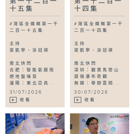
第一千二百一
第一千二百一
十五集
十四集
#灣區全媒睇第一千
#灣區全媒睇第一千
二百一十五集
二百一十四集
主持
主持
梁凱寧、涂冠祺
梁凱寧、涂冠祺
南北快閃
南北快閃
合肥：智能氣膜阻
深圳：觀賞馬巒山
絕地盤噪音
碧嶺瀑布奇觀
瀋陽：東北亞具...
無錫：舉辦雲岡...
31/07/2026
30/07/2026
收看
收看