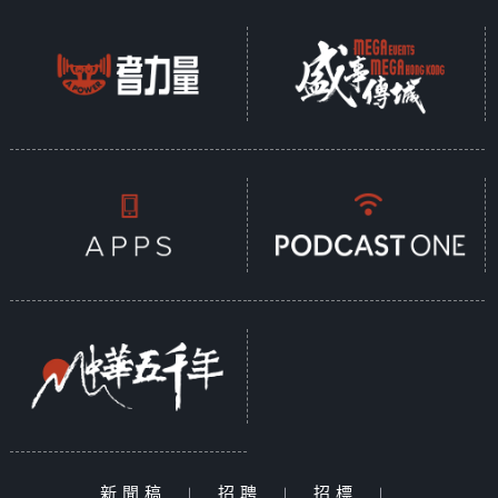
新聞稿
|
招聘
|
招標
|