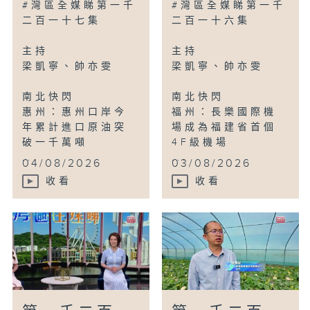
#灣區全媒睇第一千
#灣區全媒睇第一千
二百一十七集
二百一十六集
主持
主持
梁凱寧、帥亦雯
梁凱寧、帥亦雯
南北快閃
南北快閃
惠州：惠州口岸今
福州：長樂國際機
年累計進口原油突
場成為福建省首個
破一千萬噸
4F級機場
...
...
04/08/2026
03/08/2026
收看
收看