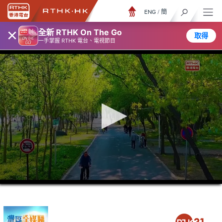
ENG
/
簡
×
全新 RTHK On The Go
取得
一手掌握 RTHK 電台、電視節目
0
seconds
of
26
minutes,
6