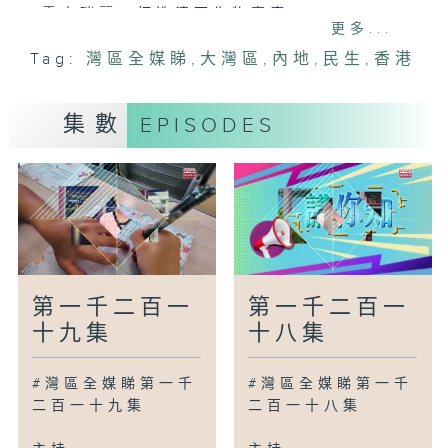
雲南瑞麗：打造滇西生物寶庫
更多...
武漢：地鐵開通「虛擬換乘」功能
Tag:
灣區全媒睇
,
大灣區
,
內地
,
民生
,
香港
河北：青頭潛鴨自然繁育與野化放飛項目取
得進展
山西汾西：大棚結碩果拓寬村民增收路徑
集數
EPISODES
新疆伊犁：彩稻「繪」出巨幅畫卷
廣為人知
廣州：機場口岸今年出入境已破1000萬人
次
廣州：探營白雲全球美妝選品中心
嶺南戰舞《英歌》震撼北京觀眾
第一千二百一
第一千二百一
灣區新里程
十九集
十八集
佛山：外國遊客感受鄉村多元文旅
珠海：外國留學生斗門「拜師」體驗非遺文
#灣區全媒睇第一千
#灣區全媒睇第一千
化
二百一十九集
二百一十八集
青島：傳非遺之美承繡球古韻
清遠：英德絲苗米產業助力鄉村振興