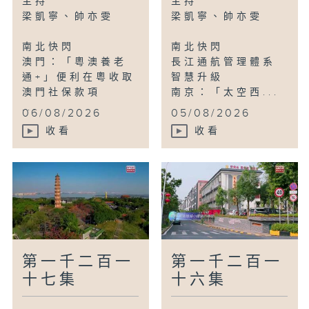
主持
主持
宿遷：村民暖心救助受傷「大白鳥」
梁凱寧、帥亦雯
梁凱寧、帥亦雯
南通：與風共舞逐夢黑沙灘
南北快閃
南北快閃
澳門：「粵澳養老
長江通航管理體系
鳥瞰神州
通+」便利在粵收取
智慧升級
重慶：茶山竹海雲海磅礴入畫
澳門社保款項
南京：「太空西...
...
06/08/2026
05/08/2026
收看
收看
第一千二百一
第一千二百一
十七集
十六集