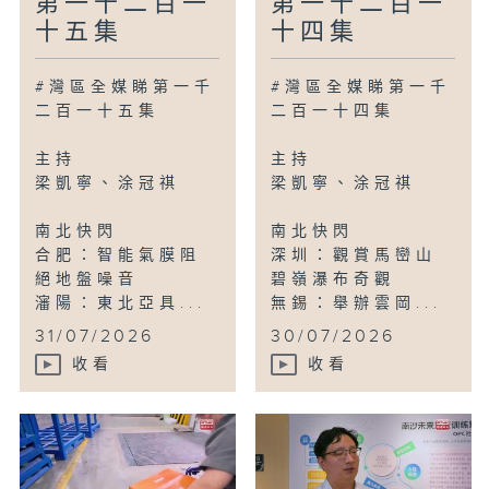
第一千二百一
第一千二百一
十五集
十四集
#灣區全媒睇第一千
#灣區全媒睇第一千
二百一十五集
二百一十四集
主持
主持
梁凱寧、涂冠祺
梁凱寧、涂冠祺
南北快閃
南北快閃
合肥：智能氣膜阻
深圳：觀賞馬巒山
絕地盤噪音
碧嶺瀑布奇觀
瀋陽：東北亞具...
無錫：舉辦雲岡...
31/07/2026
30/07/2026
收看
收看