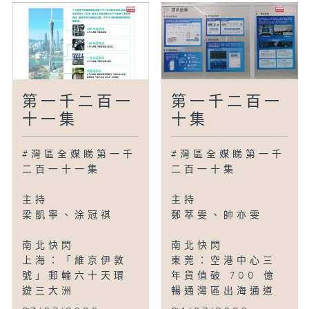
第一千二百一
第一千二百一
十一集
十集
#灣區全媒睇第一千
#灣區全媒睇第一千
二百一十一集
二百一十集
主持
主持
梁凱寧、涂冠祺
鄭萃雯、帥亦雯
南北快閃
南北快閃
上海：「維京伊敦
東莞：空港中心三
號」郵輪六十天環
年貨值破 700 億
遊三大洲
暢通灣區出海通道
...
...