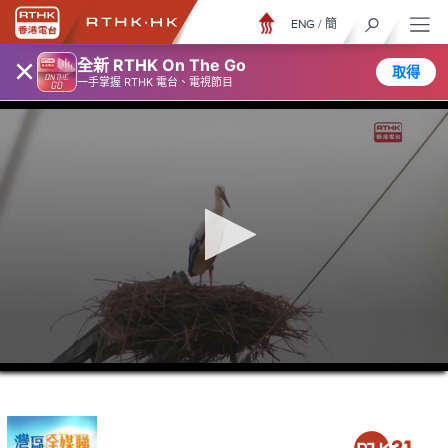
ENG
/
簡
×
全新 RTHK On The Go
取得
一手掌握 RTHK 電台、電視節目
0
seconds
of
26
minutes,
7