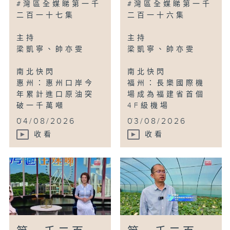
#灣區全媒睇第一千
#灣區全媒睇第一千
二百一十七集
二百一十六集
主持
主持
梁凱寧、帥亦雯
梁凱寧、帥亦雯
南北快閃
南北快閃
惠州：惠州口岸今
福州：長樂國際機
年累計進口原油突
場成為福建省首個
破一千萬噸
4F級機場
...
...
04/08/2026
03/08/2026
收看
收看