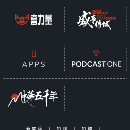
新聞稿
|
招聘
|
招標
|