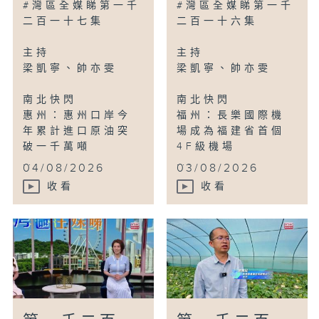
#灣區全媒睇第一千
#灣區全媒睇第一千
二百一十七集
二百一十六集
主持
主持
梁凱寧、帥亦雯
梁凱寧、帥亦雯
南北快閃
南北快閃
惠州：惠州口岸今
福州：長樂國際機
年累計進口原油突
場成為福建省首個
破一千萬噸
4F級機場
...
...
04/08/2026
03/08/2026
收看
收看