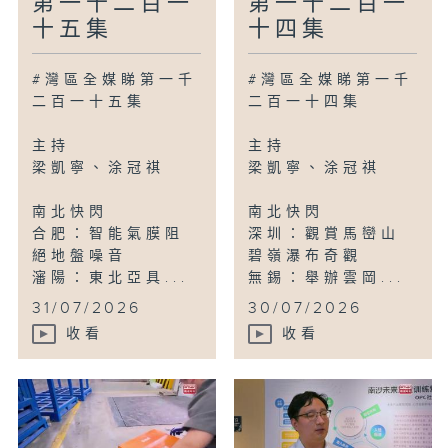
第一千二百一
第一千二百一
十五集
十四集
#灣區全媒睇第一千
#灣區全媒睇第一千
二百一十五集
二百一十四集
主持
主持
梁凱寧、涂冠祺
梁凱寧、涂冠祺
南北快閃
南北快閃
合肥：智能氣膜阻
深圳：觀賞馬巒山
絕地盤噪音
碧嶺瀑布奇觀
瀋陽：東北亞具...
無錫：舉辦雲岡...
31/07/2026
30/07/2026
收看
收看