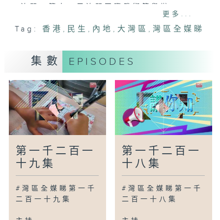
澳門：第十一屆澳門國際武術節舉辦
更多...
粵港澳大灣區一項重大工程刷新「進度」
Tag:
香港
,
民生
,
內地
,
大灣區
,
灣區全媒睇
杭州：共用單車接入北斗系統
雲南麗江：晚熟芒果開採上市
石家莊：梨果盈枝豐收上市
集數
EPISODES
廣為人知
廣州：「熊粉」給大熊貓三胞胎慶生
廣州：兩米高水稻落戶鐘落潭
廣州：一條鯇魚的瘦身之旅
灣區新里程
惠州：全民健身熱潮湧動全城
第一千二百一
第一千二百一
浙江湖州：水上運動受青睞
十九集
十八集
甘肅蘭州：隴原大地唱響漁歌
新疆：國家最大內陸淡水湖迎來捕魚旺季
#灣區全媒睇第一千
#灣區全媒睇第一千
二百一十九集
二百一十八集
講你知
香港：認識離島坪洲遊覽好去處