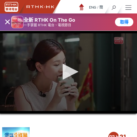
ENG
/
簡
×
全新 RTHK On The Go
取得
一手掌握 RTHK 電台、電視節目
0
seconds
of
26
minutes,
7