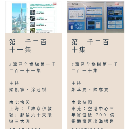
第一千二百一
第一千二百一
十一集
十集
#灣區全媒睇第一千
#灣區全媒睇第一千
二百一十一集
二百一十集
主持
主持
梁凱寧、涂冠祺
鄭萃雯、帥亦雯
南北快閃
南北快閃
上海：「維京伊敦
東莞：空港中心三
號」郵輪六十天環
年貨值破 700 億
遊三大洲
暢通灣區出海通道
...
...