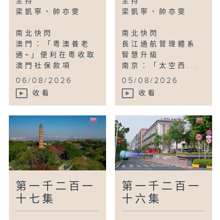
主持
主持
梁凱寧、帥亦雯
梁凱寧、帥亦雯
鳥瞰神州
南北快閃
南北快閃
湖南衡陽：南嶽衡山興起「古道遊」
澳門：「粵澳養老
長江通航管理體系
通+」便利在粵收取
智慧升級
澳門社保款項
南京：「太空西...
...
06/08/2026
05/08/2026
收看
收看
第一千二百一
第一千二百一
十七集
十六集