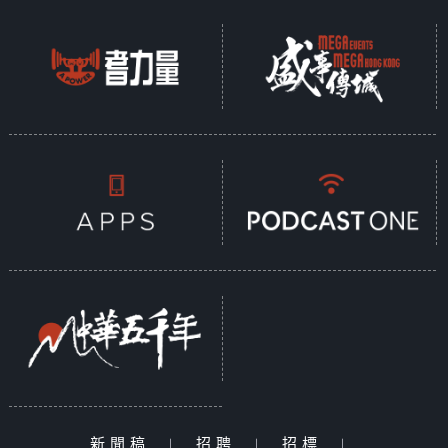
新聞稿
|
招聘
|
招標
|