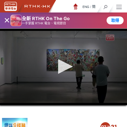
ENG
/
簡
×
全新 RTHK On The Go
取得
一手掌握 RTHK 電台、電視節目
0
seconds
of
26
minutes,
7