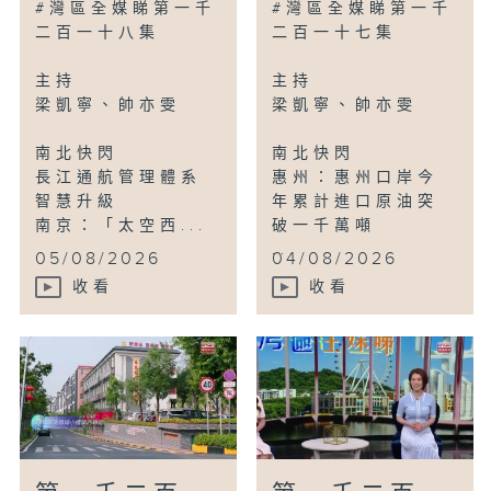
#灣區全媒睇第一千
#灣區全媒睇第一千
二百一十八集
二百一十七集
主持
主持
梁凱寧、帥亦雯
梁凱寧、帥亦雯
南北快閃
南北快閃
長江通航管理體系
惠州：惠州口岸今
智慧升級
年累計進口原油突
南京：「太空西...
破一千萬噸
...
05/08/2026
04/08/2026
收看
收看