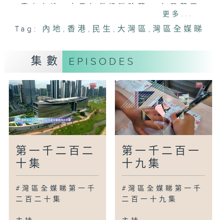
廣東南雄：市民無償捐贈珍藏35年恐龍蛋
更多...
化石
Tag:
內地
,
香港
,
民生
,
大灣區
,
灣區全媒睇
天津：天津港刷新最大作業量歷史紀錄
浙江嘉興：嘉興南湖機場通過行業驗收
貴州桐梓：梯田稻熟迎豐收
集數
EPISODES
新疆沙灣：辣椒進入採收期
廣為人知
廣州：又有靚雞吃啦！
廣州：醒獅隊伍展風采
廣州：美工珍品綻放異彩
灣區新里程
第一千二百二
第一千二百一
吉林：NPC帶你玩轉金代
十集
十九集
山東臨沂：山野裏藏了一座美術館
北京：600餘項農業科技成果亮相種業大
#灣區全媒睇第一千
#灣區全媒睇第一千
會
二百二十集
二百一十九集
吉林集安：邊境馬拉松跑出文旅新節拍