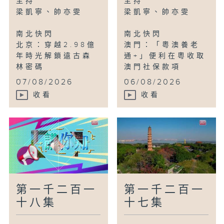
主持
主持
講你知
梁凱寧、帥亦雯
梁凱寧、帥亦雯
香港：玩樂好去處：梅窩遊（一）
南北快閃
南北快閃
北京：穿越2.98億
澳門：「粵澳養老
鳥瞰神州
年時光解鎖遠古森
通+」便利在粵收取
貴州黔東南：鎮遠古城欒樹花開
林密碼
澳門社保款項
...
...
07/08/2026
06/08/2026
收看
收看
第一千二百一
第一千二百一
十八集
十七集