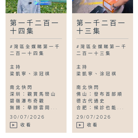
第一千二百一
第一千二百一
十四集
十三集
#灣區全媒睇第一千
#灣區全媒睇第一千
二百一十四集
二百一十三集
主持
主持
梁凱寧、涂冠祺
梁凱寧、涂冠祺
南北快閃
南北快閃
深圳：觀賞馬巒山
佛山：發布首部順
碧嶺瀑布奇觀
德古代通史
無錫：舉辦雲岡...
合肥：候診也能...
30/07/2026
29/07/2026
收看
收看