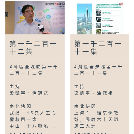
第一千二百一
第一千二百一
十二集
十一集
#灣區全媒睇第一千
#灣區全媒睇第一千
二百一十二集
二百一十一集
主持
主持
梁凱寧、涂冠祺
梁凱寧、涂冠祺
南北快閃
南北快閃
武漢：45克人工心
上海：「維京伊敦
臟救回一命
號」郵輪六十天環
中山：十八噸脆...
遊三大洲
...