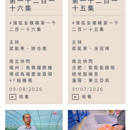
第一千二百一
第一千二百一
十六集
十五集
#灣區全媒睇第一千
#灣區全媒睇第一千
二百一十六集
二百一十五集
主持
主持
梁凱寧、帥亦雯
梁凱寧、涂冠祺
南北快閃
南北快閃
福州：長樂國際機
合肥：智能氣膜阻
場成為福建省首個
絕地盤噪音
4F級機場
瀋陽：東北亞具...
...
03/08/2026
31/07/2026
收看
收看