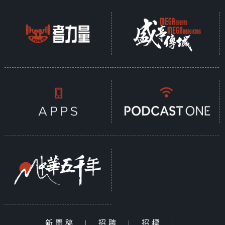
新聞稿
|
招聘
|
招標
|