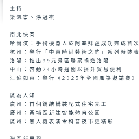
主持
梁凱寧、涂冠祺
第
集
南北快閃
哈爾濱：手術機器人於阿塞拜疆成功完成首
杭州：舉行「中意時尚藝術之約」系列時裝
洛陽：推出99元景區聯票暢遊洛陽
第
集
中山：啓動24小時通關以提升貿易便利
江蘇如東：舉行《2025年全國風箏邀請賽》
廣為人知
第
集
廣州：首個鋼結構裝配式住宅完工
廣州：黃埔區新建智能體育公園
廣州：無人機表演令科普夜市更精彩
第