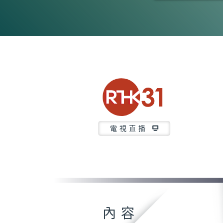
0
seconds
of
26
minutes,
7
seconds
Volume
90%
電視直播
內容