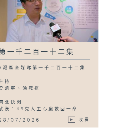
第一千二百一十二集
#灣區全媒睇第一千二百一十二集
主持
梁凱寧、涂冠祺
南北快閃
武漢：45克人工心臟救回一命
...
28/07/2026
收看