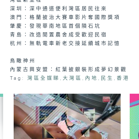
灣區新里程
深圳：深中通道便利灣區居民往來
澳門：格蘭披治大賽車影片奪國際獎項
肇慶：發現華南地區首個隕石坑
青島：改造閒置農舍成受歡迎民宿
杭州：無軌電車新老交接延續城市記憶
鳥瞰神州
內蒙古興安盟：紅葉披銀裝形成夢幻景觀
Tag:
灣區全媒睇
,
大灣區
,
內地
,
民生
,
香港