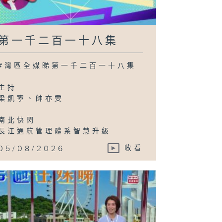
第一千二百一十八集
#灣區全媒睇第一千二百一十八集
主持
梁凱寧、帥亦雯
南北快閃
長江通航管理體系智慧升級
...
05/08/2026
收看