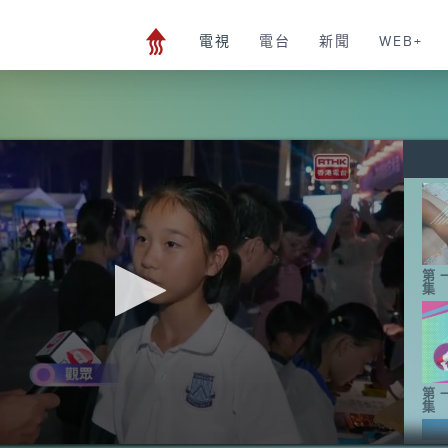
電視
電台
新聞
WEB+
第
集
第
集