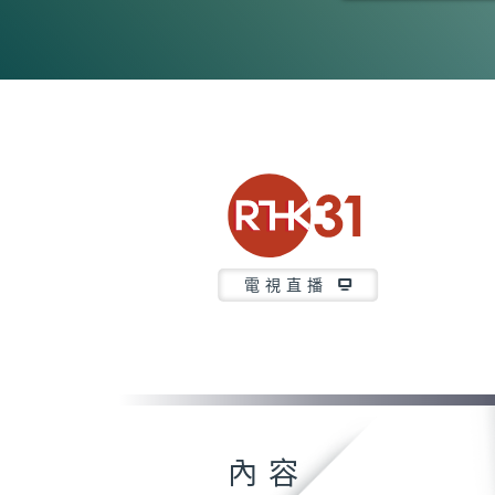
0
seconds
of
26
minutes,
7
seconds
Volume
90%
電視直播
內容