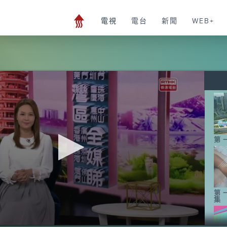
電視
電台
新聞
WEB+
第
第
集