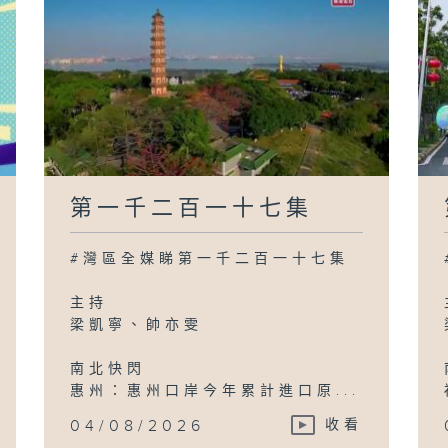
第一千二百一十七集
#灣區全媒睇第一千二百一十七集
主持
梁凱寧、帥亦雯
南北快閃
惠州：惠州口岸今年累計進口原...
04/08/2026
收看