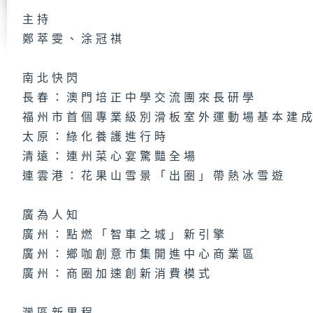
主持
鄭萃雯、涂冠祺
第
集
南北快閃
長春：澳門培正中學交流團來長研學
福州市首個專業級別滑板室外運動場基本建
第
太原：綠化養護進行時
集
清遠：連州菜心宴驚豔全場
連雲港：花果山雪景「出圈」帶熱冰雪遊
廣為人知
第
集
廣州：點燃「智車之城」新引擎
廣州：鄉咖創意市集開進中心商業區
廣州：商圈加速創新消費模式
第
集