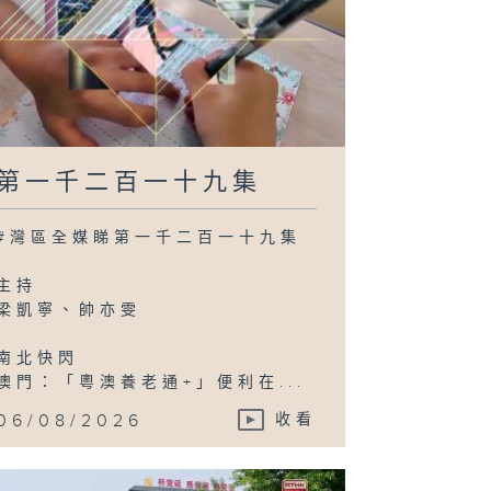
第一千二百一十九集
#灣區全媒睇第一千二百一十九集
主持
梁凱寧、帥亦雯
南北快閃
澳門：「粵澳養老通+」便利在...
06/08/2026
收看