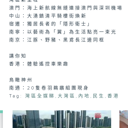
灣區新里程
澳門：海上新航線無縫連接澳門與深圳機場
中山：大湧鎮清平騎樓街煥新
宿遷：獨居長者的「隱形衛士」
南寧：以藝術為「翼」為生活點亮一束光
南京：江豚、野豬、黑鳶長江邊同框
講你知
香港：體驗遙控車樂趣
鳥瞰神州
南通：20隻卷羽鵜鶘組團現身
Tag:
灣區全媒睇
,
大灣區
,
內地
,
民生
,
香港