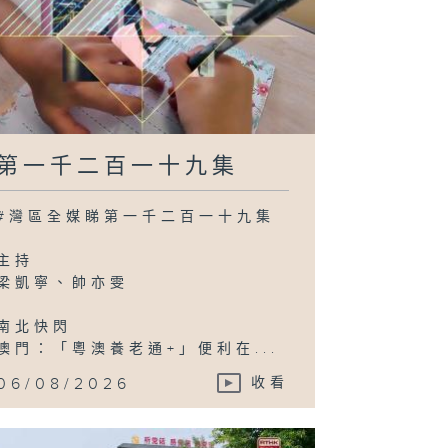
第一千二百一十九集
#灣區全媒睇第一千二百一十九集
主持
梁凱寧、帥亦雯
南北快閃
澳門：「粵澳養老通+」便利在...
06/08/2026
收看