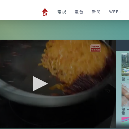
電視
電台
新聞
WEB+
第
第
集