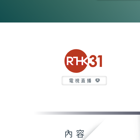
0
seconds
of
26
minutes,
7
seconds
Volume
90%
電視直播
內容