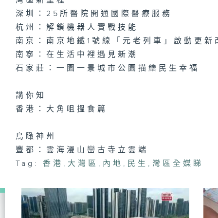
灣區新里程
深圳：25所醫院開通國際醫療服務
杭州：解鎖機器人實戰技能
南京：南京地鐵1號線「元老列車」啟動更新
南寧：在生活中裡遇見新潮
石家莊：一園一景城市公園描繪民生幸福
講你知
香港：大角咀搵食篇
鳥瞰神州
豐都：雲海漫山巒古寺立雲端
Tag:
香港
,
大灣區
,
內地
,
民生
,
灣區全媒睇