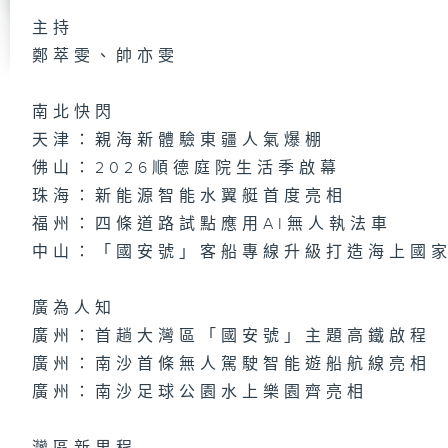
主持
鄭萃雯、帥亦雯
第
集
南北快閃
天津：親海新體驗東疆人氣爆棚
佛山：2026順德庭院生活季啟幕
第
珠海：新能源智能水翼艇首度亮相
集
福州：四條道路試點應用AI無人執法車
中山：「國安號」客船專線升級打造海上國
廣為人知
第
集
廣州：首趟大灣區「國安號」主題高鐵啟程
廣州：南沙首條無人駕駛智能遊船航線亮相
廣州：南沙足球公園水上樂園齊亮相
第
集