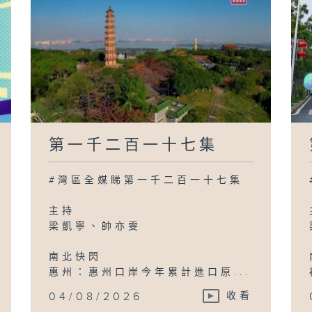
第一千二百一十七集
#灣區全媒睇第一千二百一十七集
主持
梁凱寧、帥亦雯
南北快閃
惠州：惠州口岸今年累計進口原...
04/08/2026
收看