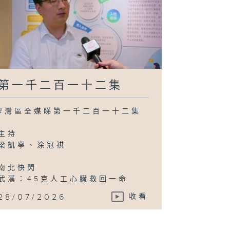
第一千二百一十二集
#灣區全媒睇第一千二百一十二集
主持
梁凱寧、涂冠祺
南北快閃
武漢：45克人工心臟救回一命
...
28/07/2026
收看