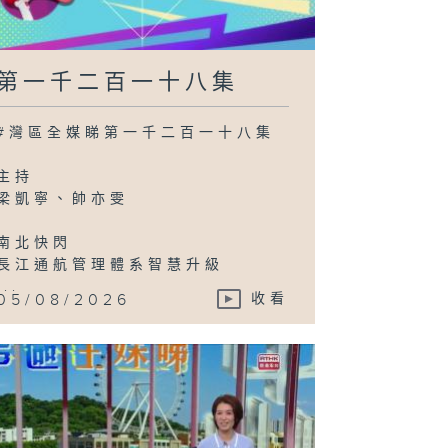
第一千二百一十八集
#灣區全媒睇第一千二百一十八集
主持
梁凱寧、帥亦雯
南北快閃
長江通航管理體系智慧升級
...
05/08/2026
收看