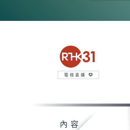
0
seconds
of
26
minutes,
7
seconds
Volume
90%
電視直播
內容