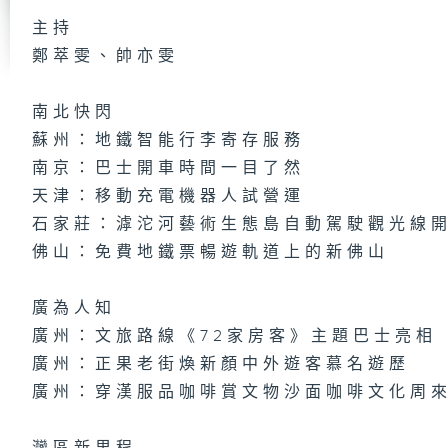
主持
鄭萃雯、帥亦雯
第
集
南北快閃
蘇州：地鐵智能行李寄存服務
南京：巴士開車時間一目了然
天津：移動充電機器人試營運
第
集
石家莊：滹沱河藝術生態島自動駕駛觀光線
佛山：免費地鐵票暢遊軌道上的新佛山
廣為人知
第
集
廣州：文旅路線《72家房客》主題巴士亮相
廣州：正果老街煥新顏中外遊客慕名遊歷
廣州：穿漢服品咖啡賞文物沙面咖啡文化周
第