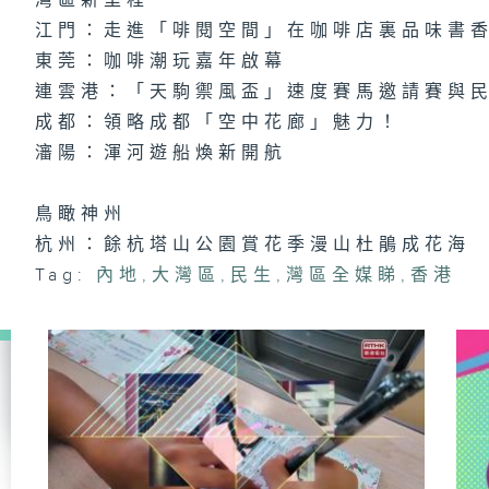
灣區新里程
江門：走進「啡閱空間」在咖啡店裏品味書
東莞：咖啡潮玩嘉年啟幕
連雲港：「天駒禦風盃」速度賽馬邀請賽與
成都：領略成都「空中花廊」魅力！
瀋陽：渾河遊船煥新開航
鳥瞰神州
杭州：餘杭塔山公園賞花季漫山杜鵑成花海
Tag:
內地
,
大灣區
,
民生
,
灣區全媒睇
,
香港