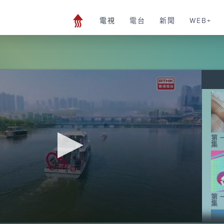
電視
電台
新聞
WEB+
第
集
第
集