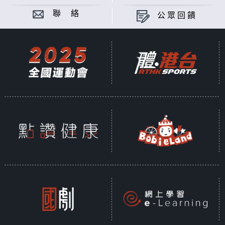
聯 絡
公眾回饋