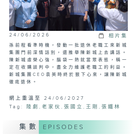
24/06/2026
相片集
孫前程看準時機，發動一批退休老職工來新城
集團門前深情話別，還推舉陳新城上去講話。
陳新城虛榮心強，腦袋一熱就當眾表態，稱一
定在收購談判中，盡全力維護老職工的利益。
新城集團CEO袁英時終於狠下心來，讓陳新城
徹底退休。
網上重溫至 24/06/2027
Tag:
陸劇
,
老家伙
,
張國立
,
王剛
,
張鐵林
集數
EPISODES