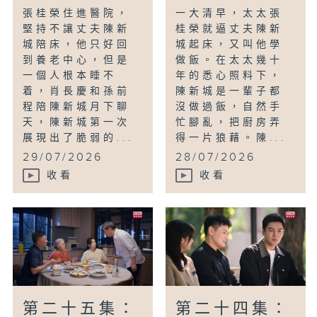
張桂榮住進醫院，
一大清早，太太張
堅持不讓丈夫陳新
桂榮就逼丈夫陳新
城陪床，他只好回
城起床，又叫他學
到養老中心，但是
做飯。在太太幾十
一個人根本睡不
年的悉心照料下，
着，肖長慶和孫前
陳新城是一輩子都
程陪陳新城月下聊
沒做過飯，自然手
天，陳新城第一次
忙腳亂，把廚房弄
展現出了脆弱的...
得一片狼藉。陳...
29/07/2026
28/07/2026
收看
收看
第二十五集：
第二十四集：