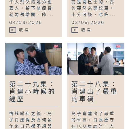
牛大媽又給她添亂
前是開巴士的，為
丟人，留下醫療費
何突然來開校車，
就匆匆離開。陳...
十分可疑，也許...
04/08/2026
03/08/2026
收看
收看
第二十九集：
第二十八集：
肖建小時候的
肖建出了嚴重
經歷
的車禍
情緒緩和之後，兒
兒子肖建出了嚴重
子肖建提及為何多
的車禍，肖長慶守
年來自己都不想與
在ICU病房外，人