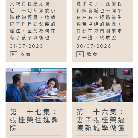
父親肖長慶太親
幾乎垮了，孫前程
近，一切都源於小
和陳新城也一同陪
時候的經歷，這擊
在左右。經過醫生
碎了肖建對父親的
艱苦卓絕的搶救，
信任。至於為何在
肖建在鬼門關前走
有了孩子以後也...
了一遭，終於脫...
31/07/2026
30/07/2026
收看
收看
第二十七集：
第二十六集：
張桂榮住進醫
妻子張桂榮逼
院
陳新城學做飯