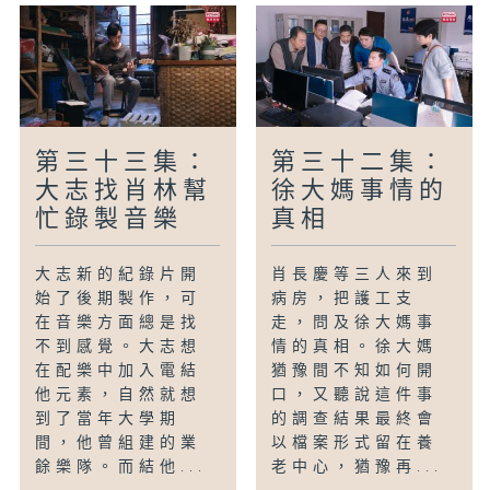
第三十三集：
第三十二集：
大志找肖林幫
徐大媽事情的
忙錄製音樂
真相
大志新的紀錄片開
肖長慶等三人來到
始了後期製作，可
病房，把護工支
在音樂方面總是找
走，問及徐大媽事
不到感覺。大志想
情的真相。徐大媽
在配樂中加入電結
猶豫間不知如何開
他元素，自然就想
口，又聽說這件事
到了當年大學期
的調查結果最終會
間，他曾組建的業
以檔案形式留在養
餘樂隊。而結他...
老中心，猶豫再...