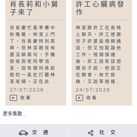
肖長莉和小舅
許工心臟病發
子來了
作
肖長慶忙着準備中
林潔跟許工在長椅
秋晚餐，林潔上門
上聊天，許工想跟
了，肖長慶特別高
兒子許建設視頻通
興。但林潔跟肖母
話，但又怕耽誤他
還沒聊兩句，手機
工作。視頻接通
就收到老同學消
後，許工說有話想
息，說有個叫孫前
跟兒子說，他說正
程的一直在打聽林
在開會，匆忙掛
潔底細。正在此...
線，又說等過幾...
27/07/2026
24/07/2026
收看
收看
更多集數 ...
交 通
社 交