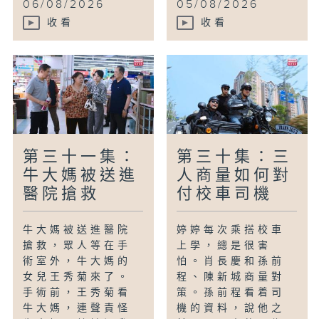
06/08/2026
05/08/2026
收看
收看
第三十一集：
第三十集：三
牛大媽被送進
人商量如何對
醫院搶救
付校車司機
牛大媽被送進醫院
婷婷每次乘搭校車
搶救，眾人等在手
上學，總是很害
術室外，牛大媽的
怕。肖長慶和孫前
女兒王秀菊來了。
程、陳新城商量對
手術前，王秀菊看
策。孫前程看着司
牛大媽，連聲責怪
機的資料，說他之