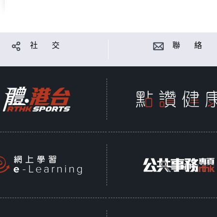
社 交
聯 絡