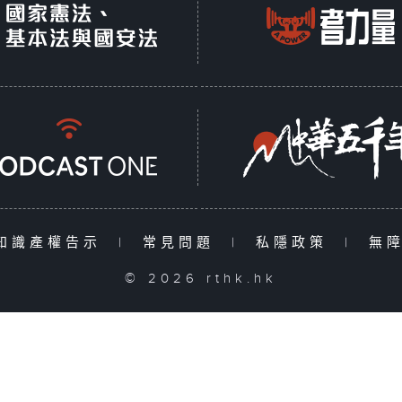
知識產權告示
|
常見問題
|
私隱政策
|
無
© 2026 rthk.hk