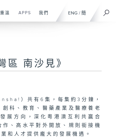
重溫
APPS
我們
ENG
/
簡
建灣區 南沙見》
 Nansha!）共有6集，每集約3分鐘，
、創科、教育、醫藥產業及醫療養老
大發展方向，深化粵港澳互利共贏合
合作、高水平對外開放、規則銜接機
企業和人才提供龐大的發展機遇。