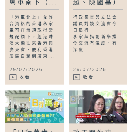
粵車南下（...
超、陳國基）
「港車北上」允許
行政長官與立法會
合資格的香港私家
議員對談交流會今
車可在無須取得常
日舉行
規配額下，經港珠
李家超指創新舉措
澳大橋往來香港與
令交流有溫度、有
廣東省，便利香港
深度
居民自駕到廣東...
...
29/07/2026
28/07/2026
收看
收看