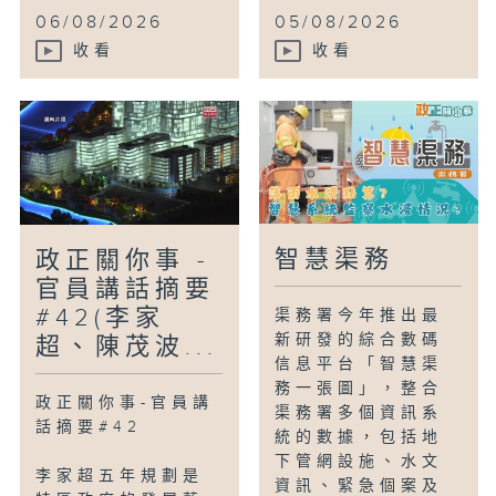
06/08/2026
05/08/2026
收看
收看
智慧渠務
政正關你事 -
官員講話摘要
#42(李家
渠務署今年推出最
新研發的綜合數碼
超、陳茂波...
信息平台「智慧渠
務一張圖」，整合
政正關你事-官員講
渠務署多個資訊系
話摘要#42
統的數據，包括地
下管網設施、水文
李家超五年規劃是
資訊、緊急個案及