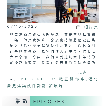
07/10/2025
相片集
歷史建築見證香港的發展，亦是本地社會獨
一無二的寶貴資產。發展處持續將歷史建築
納入《活化歷史建築伙伴計劃》，活化善用
這些歷史建築，為它們注入新生命，供市民
大眾享用。今集，我們來到建於六十年代的
前流浮山警署，看看在發展局和受助機構的
共同努力下，閒置的歷史建築如何在不失原
更多...
本建築特色之下重獲新生，成為一所導盲犬
Tag:
RTHK
,
RTHK31
,
政正關你事
,
活化
學院。
歷史建築伙伴計劃
,
發展局
集數
EPISODES