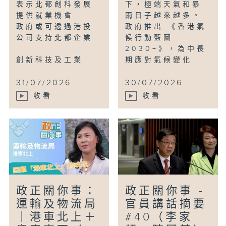
表示北都創科發展
下，極端天氣和暴
提供就業機會
雨日子越來越多。
政府或可透過港投
政府推出 《香港氣
公司支持北都企業
候行動藍圖
2030+》，為中長
創新科技及工業...
期應對氣候變化...
31/07/2026
30/07/2026
收看
收看
政正關你事：
政正關你事 -
運輸及物流局
官員講話摘要
｜港車北上＋
#40（李家