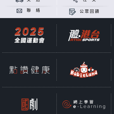
聯 絡
公眾回饋