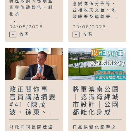
特區政府的發展藍
應變隊伍分佈等，
圖與施政報告一脈
並接收天文台、地
相承
政總署及運輸署...
...
04/08/2026
03/08/2026
收看
收看
政正關你事 -
將軍澳南公園
官員講話摘要
｜認識海綿城
#41（陳茂
市設計｜公園
波、孫東、...
都能化身成...
財政司司長陳茂波
在氣候變化影響之