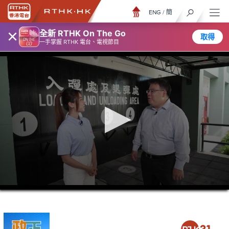
ENG
/
簡
×
全新 RTHK On The Go
取得
一手掌握 RTHK 電台、電視節目
0
seconds
of
5
minutes,
7