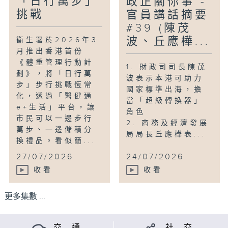
「日行萬步」
政正關你事 -
挑戰
官員講話摘要
#39 (陳茂
波、丘應樺...
衞生署於2026年3
月推出香港首份
《體重管理行動計
1. 財政司司長陳茂
劃》，將「日行萬
波表示本港可助力
步」步行挑戰恆常
國家標準出海，擔
化，透過「醫健通
當「超級轉換器」
e+生活」平台，讓
角色
市民可以一邊步行
2. 商務及經濟發展
萬步、一邊儲積分
局局長丘應樺表...
換禮品。看似簡...
27/07/2026
24/07/2026
收看
收看
更多集數 ...
交 通
社 交