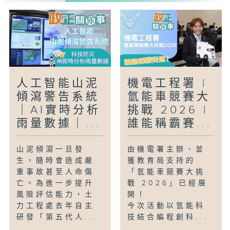
人工智能山泥
機電工程署 |
傾瀉警告系統
氫能車競賽大
｜AI實時分析
挑戰 2026 |
雨量數據｜...
誰能稱霸賽...
山泥傾瀉一旦發
由機電署主辦、並
生，隨時會造成嚴
獲教育局支持的
重事故甚至人命傷
「氫能車競賽大挑
亡。為進一步提升
戰 2026」已經展
風險評估能力，土
開！
力工程處去年自主
今次活動以氫能科
研發「第五代人...
技結合編程創科...