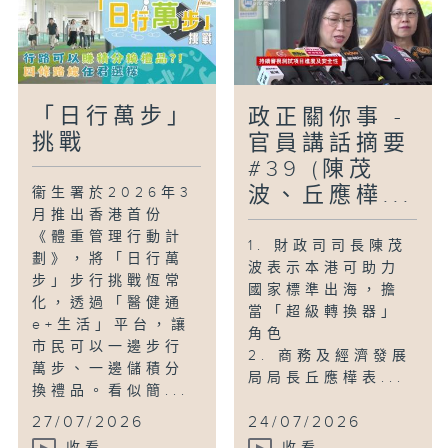
「日行萬步」
政正關你事 -
挑戰
官員講話摘要
#39 (陳茂
波、丘應樺...
衞生署於2026年3
月推出香港首份
《體重管理行動計
1. 財政司司長陳茂
劃》，將「日行萬
波表示本港可助力
步」步行挑戰恆常
國家標準出海，擔
化，透過「醫健通
當「超級轉換器」
e+生活」平台，讓
角色
市民可以一邊步行
2. 商務及經濟發展
萬步、一邊儲積分
局局長丘應樺表...
換禮品。看似簡...
27/07/2026
24/07/2026