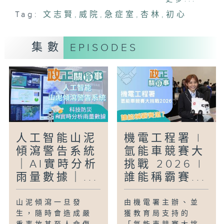
骨科專科醫生，就連媳婦亦都是婦產科嘅醫
Tag:
文志賢
,
威院
,
急症室
,
杏林
,
初心
生......通過對話，讓我們瞭解文醫生杏林
從業路的初心。
集數
EPISODES
人工智能山泥
機電工程署 |
傾瀉警告系統
氫能車競賽大
｜AI實時分析
挑戰 2026 |
雨量數據｜...
誰能稱霸賽...
山泥傾瀉一旦發
由機電署主辦、並
生，隨時會造成嚴
獲教育局支持的