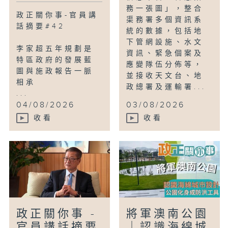
務一張圖」，整合
政正關你事-官員講
渠務署多個資訊系
話摘要#42
統的數據，包括地
下管網設施、水文
李家超五年規劃是
資訊、緊急個案及
特區政府的發展藍
應變隊伍分佈等，
圖與施政報告一脈
並接收天文台、地
相承
政總署及運輸署...
...
04/08/2026
03/08/2026
收看
收看
政正關你事 -
將軍澳南公園
官員講話摘要
｜認識海綿城