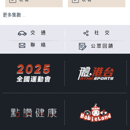
收看
收看
更多集數 ...
交 通
社 交
聯 絡
公眾回饋