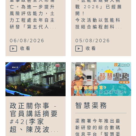
重事故甚至人命傷
「氫能車競賽大挑
亡。為進一步提升
戰 2026」已經展
風險評估能力，土
開！
力工程處去年自主
今次活動以氫能科
研發「第五代人...
技結合編程創科...
06/08/2026
05/08/2026
收看
收看
智慧渠務
政正關你事 -
官員講話摘要
#42(李家
渠務署今年推出最
新研發的綜合數碼
超、陳茂波...
信息平台「智慧渠