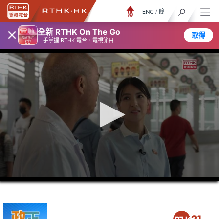
ENG
/
簡
×
全新 RTHK On The Go
取得
一手掌握 RTHK 電台、電視節目
0
seconds
of
5
minutes,
7