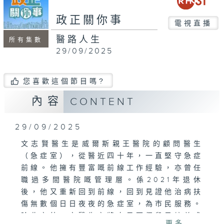
seconds
政正關你事
電視直播
醫路人生
所有集數
29/09/2025
您喜歡這個節目嗎?
內容
CONTENT
29/09/2025
文志賢醫生是威爾斯親王醫院的顧問醫生
（急症室），從醫近四十年，一直堅守急症
前線。他擁有豐富嘅前線工作經驗，亦曾任
職過多間醫院嘅管理層。係2021年退休
後，他又重新回到前線，回到見證他治病扶
傷無數個日日夜夜的急症室，為市民服務。
除此之外，文醫生亦將自己兩個兒子培養成
更多...