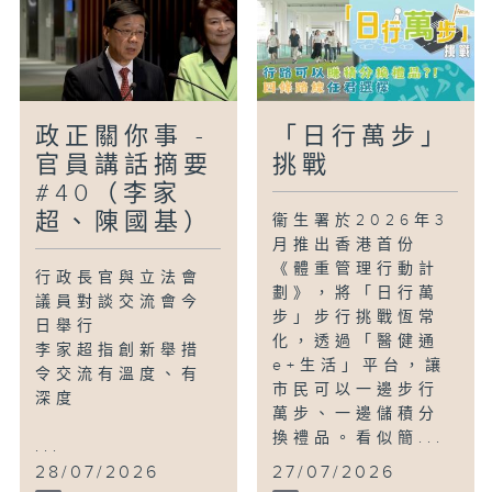
政正關你事 -
「日行萬步」
官員講話摘要
挑戰
#40（李家
超、陳國基）
衞生署於2026年3
月推出香港首份
《體重管理行動計
行政長官與立法會
劃》，將「日行萬
議員對談交流會今
步」步行挑戰恆常
日舉行
化，透過「醫健通
李家超指創新舉措
e+生活」平台，讓
令交流有溫度、有
市民可以一邊步行
深度
萬步、一邊儲積分
換禮品。看似簡...
...
28/07/2026
27/07/2026