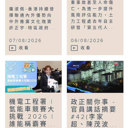
重事故甚至人命傷
亡。為進一步提升
羅淑佩-香港持續發
風險評估能力，土
揮聯通內外優勢向
力工程處去年自主
中外推廣文化瑰寶
研發「第五代人...
許正宇-特區政府...
07/08/2026
06/08/2026
收看
收看
機電工程署 |
政正關你事 -
氫能車競賽大
官員講話摘要
挑戰 2026 |
#42(李家
誰能稱霸賽...
超、陳茂波...