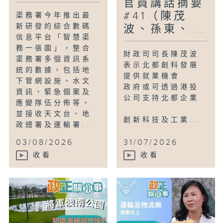
官員講話摘要
#41（陳茂
渠務署今年推出最
新研發的綜合數碼
波、孫東、...
信息平台「智慧渠
務一張圖」，整合
財政司司長陳茂波
渠務署多個資訊系
表示北都創科發展
統的數據，包括地
提供就業機會
下管網設施、水文
政府或可透過港投
資訊、緊急個案及
公司支持北都企業
應變隊伍分佈等，
並接收天文台、地
創新科技及工業...
政總署及運輸署...
03/08/2026
31/07/2026
收看
收看