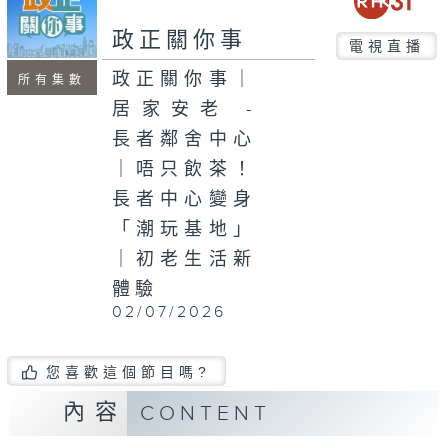
seconds
政正關你事
電視直播
政正關你事｜
所有集數
居家安老 -
長者鄰舍中心
｜唔只飲茶！
長者中心變身
「潮玩基地」
｜初老生活新
體驗
02/07/2026
您喜歡這個節目嗎?
內容
CONTENT