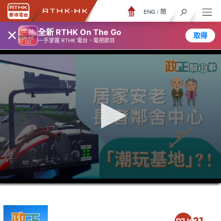
ENG
/
簡
×
全新 RTHK On The Go
取得
一手掌握 RTHK 電台、電視節目
0
seconds
of
5
minutes,
7