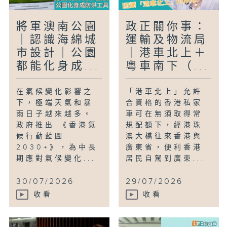
將軍澳南公園
政正關你事：
｜認識海綿城
運輸及物流局
市設計｜公園
｜港車北上＋
都能化身成...
粵車南下（...
在氣候變化影響之
「港車北上」允許
下，極端天氣和暴
合資格的香港私家
雨日子越來越多。
車可在無須取得常
政府推出 《香港氣
規配額下，經港珠
候行動藍圖
澳大橋往來香港與
2030+》，為中長
廣東省，便利香港
期應對氣候變化...
居民自駕到廣東...
30/07/2026
29/07/2026
收看
收看