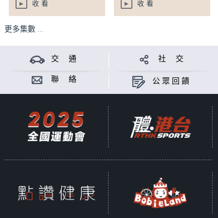
收看
收看
更多集數 ...
交 通
社 交
聯 絡
公眾回饋