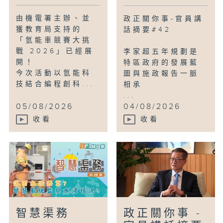
由機電署主辦、並
政正關你事-官員講
獲教育局支持的
話摘要#42
「氫能車競賽大挑
戰 2026」已經展
李家超五年規劃是
開！
特區政府的發展藍
今次活動以氫能科
圖與施政報告一脈
技結合編程創科...
相承
...
05/08/2026
04/08/2026
收看
收看
智慧渠務
政正關你事 -