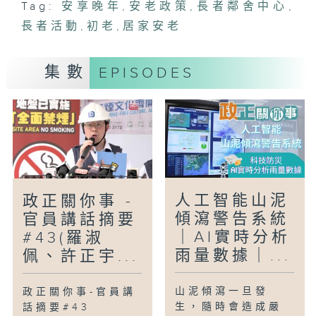
Tag:
安享晚年
,
安老政策
,
長者鄰舍中心
,
潮流活動，老友記不但玩電競、桌遊，更學
長者活動
咖啡拉花，打破傳統長者活動的刻板印象。
,
初老
,
居家安老
今集主持走進青富喜悅薈，一探長者們「活
集數
EPISODES
到老、學到老」的精彩生活。
人工智能山泥
政正關你事 -
傾瀉警告系統
官員講話摘要
｜AI實時分析
#43(羅淑
雨量數據｜...
佩、許正宇...
山泥傾瀉一旦發
政正關你事-官員講
生，隨時會造成嚴
話摘要#43