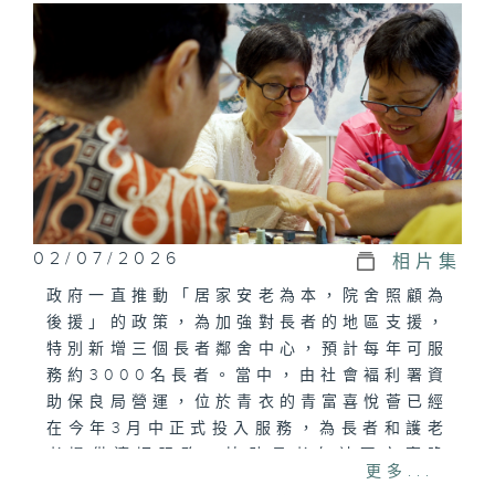
02/07/2026
相片集
政府一直推動「居家安老為本，院舍照顧為
後援」的政策，為加強對長者的地區支援，
特別新增三個長者鄰舍中心，預計每年可服
務約3000名長者。當中，由社會褔利署資
助保良局營運，位於青衣的青富喜悅薈已經
在今年3月中正式投入服務，為長者和護老
者提供適切服務，協助長者在社區安享晚
更多...
年。這間長者鄰舍中心，引入了不少新興及