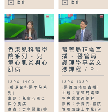
收看
收看
香港兒科醫學
醫管局精靈直
院系列 - 兒
播 - 醫管局
童心肌炎與心
護理學專業文
肌病
憑課程 / P...
1300-1400
1300-1330
[香港兒科醫學院系
[醫管局精靈直播]
列]
主題：醫管局護理
主題：兒童心肌炎
學專業文憑課程
與心肌病
嘉賓：余舜雯(醫院
嘉賓：史卓醫生(香
管理局護士學校(伊