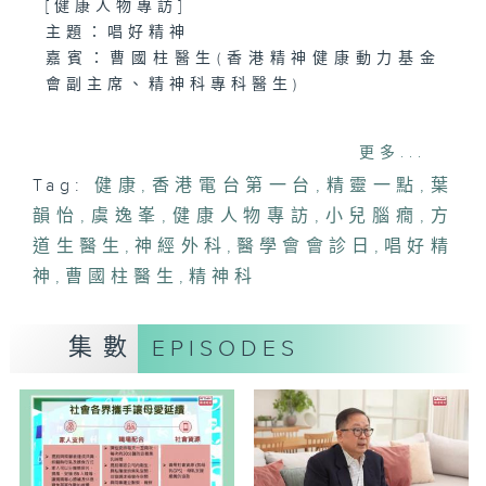
[健康人物專訪]
主題：唱好精神
嘉賓：曹國柱醫生(香港精神健康動力基金
會副主席、精神科專科醫生)
1400-1500
更多...
[醫學會會診日]
Tag:
健康
,
香港電台第一台
,
精靈一點
,
葉
主題：小兒腦癇
韻怡
嘉賓：方道生醫生(神經外科專科醫生)
,
虞逸峯
,
健康人物專訪
,
小兒腦癇
,
方
道生醫生
,
神經外科
,
醫學會會診日
,
唱好精
神
,
曹國柱醫生
,
精神科
集數
EPISODES