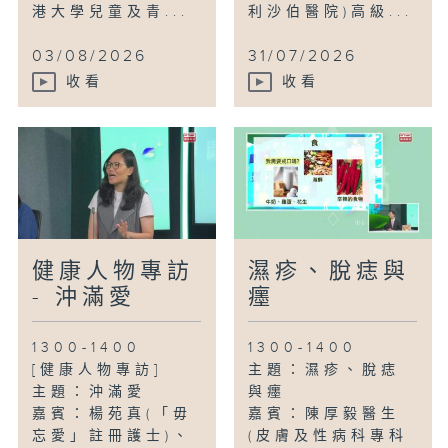
港大學兒童及青...
利沙伯醫院)高級...
03/08/2026
31/07/2026
收看
收看
健康人物專訪
濕疹、脫痣與
- 沖滿愛
癦
1300-1400
1300-1400
[健康人物專訪]
主題：濕疹、脫痣
主題：沖滿愛
與癦
嘉賓：楊苑真(「毋
嘉賓：陳厚毅醫生
忘愛」註冊護士)、
(皮膚及性病科專科