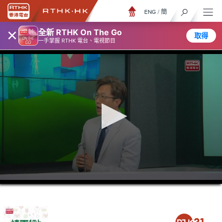
ENG
/
簡
×
全新 RTHK On The Go
取得
一手掌握 RTHK 電台、電視節目
0
seconds
of
38
minutes,
14