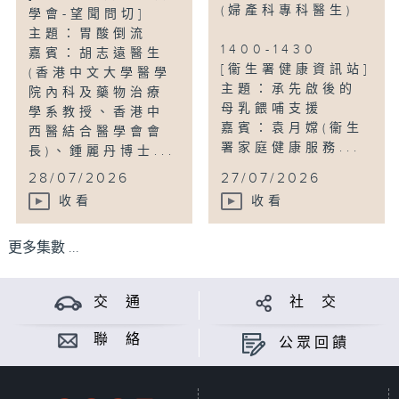
(婦產科專科醫生)
學會-望聞問切]
主題：胃酸倒流
1400-1430
嘉賓：胡志遠醫生
[衞生署健康資訊站]
(香港中文大學醫學
主題：承先啟後的
院內科及藥物治療
母乳餵哺支援
學系教授、香港中
嘉賓：袁月嫦(衞生
西醫結合醫學會會
署家庭健康服務...
長)、鍾麗丹博士...
28/07/2026
27/07/2026
收看
收看
更多集數 ...
交 通
社 交
聯 絡
公眾回饋