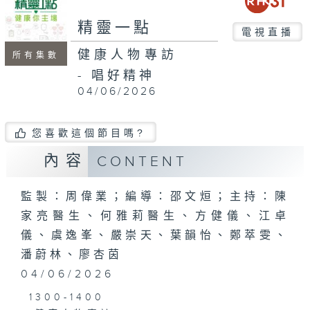
seconds
精靈一點
電視直播
健康人物專訪
所有集數
- 唱好精神
04/06/2026
您喜歡這個節目嗎?
內容
CONTENT
監製：周偉業；編導：邵文烜；主持：陳
家亮醫生、何雅莉醫生、方健儀、江卓
儀、虞逸峯、嚴崇天、葉韻怡、鄭萃雯、
潘蔚林、廖杏茵
04/06/2026
1300-1400