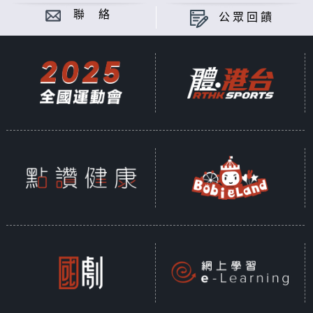
聯 絡
公眾回饋