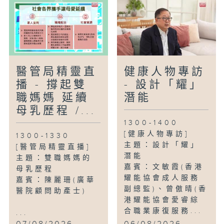
醫管局精靈直
健康人物專訪
播 - 撐起雙
- 設計「耀」
職媽媽 延續
潛能
母乳歷程 /...
1300-1400
[健康人物專訪]
1300-1330
主題：設計「耀」
[醫管局精靈直播]
潛能
主題：雙職媽媽的
嘉賓：文敏霞(香港
母乳歷程
耀能協會成人服務
嘉賓：陳麗珊(廣華
副總監)、曾傲晴(香
醫院顧問助產士)
港耀能協會愛睿綜
合職業康復服務...
...