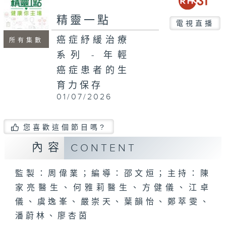
seconds
精靈一點
電視直播
癌症紓緩治療
所有集數
系列 - 年輕
癌症患者的生
育力保存
01/07/2026
您喜歡這個節目嗎?
內容
CONTENT
監製：周偉業；編導：邵文烜；主持：陳
家亮醫生、何雅莉醫生、方健儀、江卓
儀、虞逸峯、嚴崇天、葉韻怡、鄭萃雯、
潘蔚林、廖杏茵