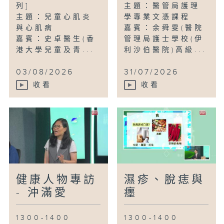
列]
主題：醫管局護理
主題：兒童心肌炎
學專業文憑課程
與心肌病
嘉賓：余舜雯(醫院
嘉賓：史卓醫生(香
管理局護士學校(伊
港大學兒童及青...
利沙伯醫院)高級...
03/08/2026
31/07/2026
收看
收看
健康人物專訪
濕疹、脫痣與
- 沖滿愛
癦
1300-1400
1300-1400