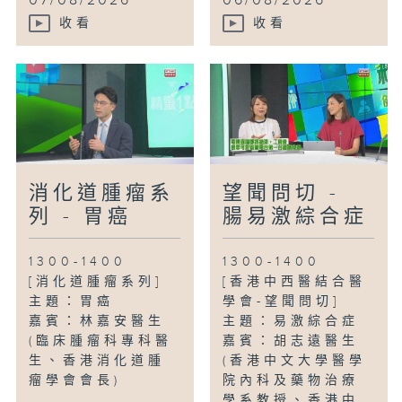
07/08/2026
06/08/2026
收看
收看
消化道腫瘤系
望聞問切 -
列 - 胃癌
腸易激綜合症
1300-1400
1300-1400
[消化道腫瘤系列]
[香港中西醫結合醫
主題：胃癌
學會-望聞問切]
嘉賓：林嘉安醫生
主題：易激綜合症
(臨床腫瘤科專科醫
嘉賓：胡志遠醫生
生、香港消化道腫
(香港中文大學醫學
瘤學會會長)
院內科及藥物治療
學系教授、香港中