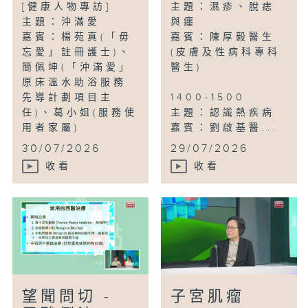
[健康人物專訪]
主題：濕疹、脫痣
主題：沖滿愛
與癦
嘉賓：楊苑真(「毋
嘉賓：陳厚毅醫生
忘愛」註冊護士)、
(皮膚及性病科專科
簡佩坤(「沖滿愛」
醫生)
原床溫水助浴服務
先導計劃項目主
1400-1500
任)、葛小姐(服務使
主題：認識熱疾病
用者家屬)
嘉賓：劉啟基醫...
...
30/07/2026
29/07/2026
收看
收看
望聞問切 -
子宮肌瘤