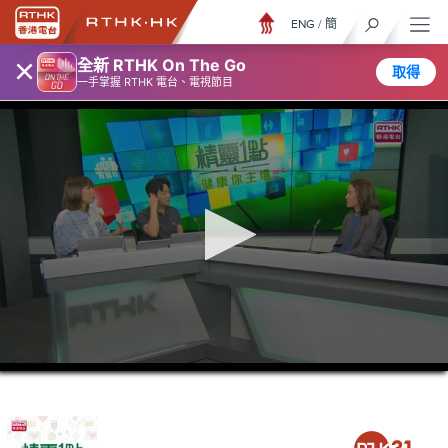
ENG
/
簡
×
全新 RTHK On The Go
取得
一手掌握 RTHK 電台、電視節目
0
seconds
of
40
minutes,
16