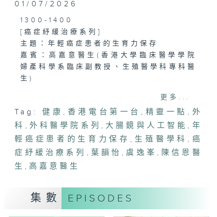
01/07/2026
1300-1400
[癌症紓緩治療系列]
主題：年輕癌症患者的生育力保存
嘉賓：高嘉意醫生(香港大學臨床醫學學院
婦產科學系臨床副教授、生殖醫學科專科醫
生)
更多...
1400-1500
Tag:
健康
,
香港電台第一台
,
精靈一點
,
外
[外科醫學院系列]
科
主題：大腸鏡與人工智能
,
外科醫學院系列
,
大腸鏡與人工智能
,
年
嘉賓：陳信恩醫生(外科專科醫生)
輕癌症患者的生育力保存
,
生殖醫學科
,
癌
症紓緩治療系列
,
葉韻怡
,
虞逸峯
,
陳信恩醫
生
,
高嘉意醫生
集數
EPISODES