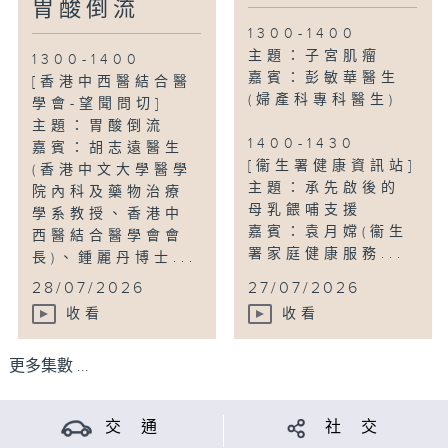
胃酸倒流
1300-1400
主題：子宮肌瘤
1300-1400
嘉賓：彭敏華醫生
[香港中西醫結合醫
(婦產科專科醫生)
學會-望聞問切]
主題：胃酸倒流
1400-1430
嘉賓：胡志遠醫生
[衞生署健康資訊站]
(香港中文大學醫學
主題：承先啟後的
院內科及藥物治療
母乳餵哺支援
學系教授、香港中
嘉賓：袁月嫦(衞生
西醫結合醫學會會
署家庭健康服務...
長)、鍾麗丹博士...
28/07/2026
27/07/2026
收看
收看
更多集數 ...
交 通
社 交