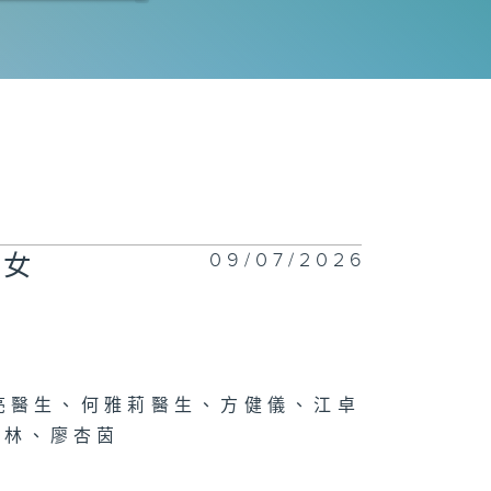
聞問切 - 腸易
綜合症
港兒科醫學院系
 - 兒童心肌炎
心肌病
09/07/2026
織女
管局精靈直播 -
管局護理學專業
憑課程 /
CCT 放射診斷
技術
亮醫生、何雅莉醫生、方健儀、江卓
蔚林、廖杏茵