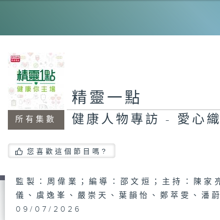
望
激
香
精靈一點
列
與
健康人物專訪 - 愛心
所有集數
您喜歡這個節目嗎?
醫
醫
文
P
新
監製：周偉業；編導：邵文烜；主持：陳家
儀、虞逸峯、嚴崇天、葉韻怡、鄭萃雯、潘
09/07/2026