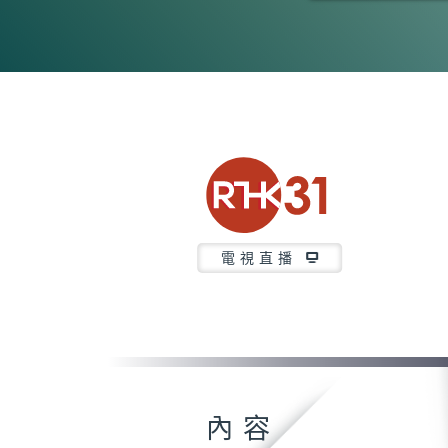
0
seconds
of
37
minutes,
24
seconds
Volume
90%
電視直播
內容