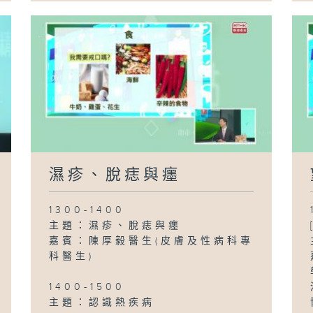
濕疹、脫痣與癦
1300-1400
主題：濕疹、脫痣與癦
嘉賓：陳厚毅醫生(皮膚及性病科專
科醫生)
1400-1500
主題：認識熱疾病