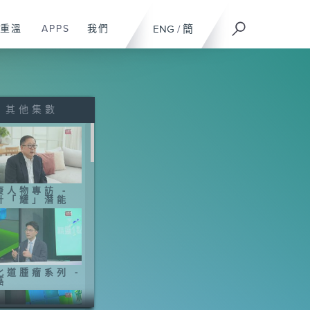
重溫
APPS
我們
ENG
/
簡
其他集數
康人物專訪 -
計「耀」潛能
化道腫瘤系列 -
癌