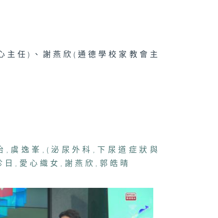
康人物專訪 -
滿愛
心主任)、謝燕欣(通德學校家教會主
疹、脫痣與癦
聞問切 - 胃酸
流
怡
,
虞逸峯
,
(泌尿外科
,
下尿道症狀與
診日
,
愛心織女
,
謝燕欣
,
郭皓晴
宮肌瘤