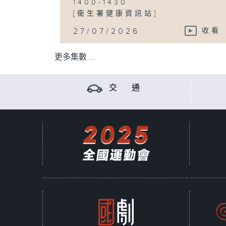
1400-1430
[衞生署健康資訊站]
...
27/07/2026
收看
更多集數 ...
交 通