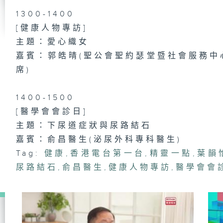
健
1300-1400
沖
[健康人物專訪]
主題：愛心織女
嘉賓：郭皓晴(聖公會聖約瑟堂暨社會服務中
濕
席)
1400-1500
[醫學會會診日]
望
主題：下尿道症狀與尿路結石
倒
嘉賓：俞昌醫生(泌尿外科專科醫生)
Tag:
健康
,
香港電台第一台
,
精靈一點
,
葉韻
尿路結石
,
俞昌醫生
,
健康人物專訪
,
醫學會會
子