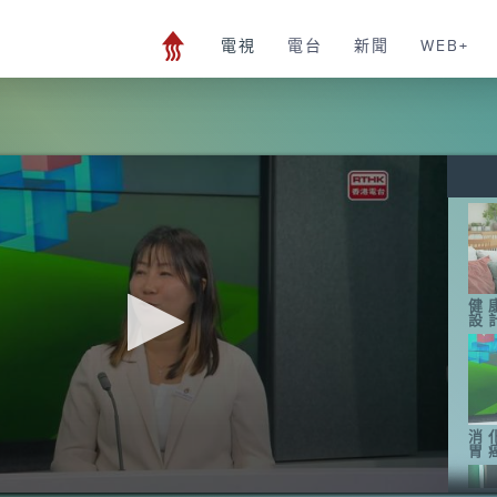
電視
電台
新聞
WEB+
健
設
消
胃