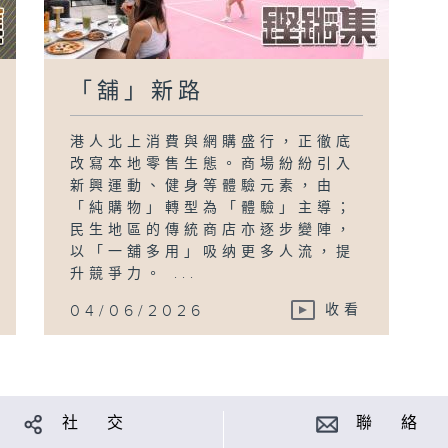
「舖」新路
港人北上消費與網購盛行，正徹底
改寫本地零售生態。商場紛紛引入
新興運動、健身等體驗元素，由
「純購物」轉型為「體驗」主導；
民生地區的傳統商店亦逐步變陣，
以「一舖多用」吸纳更多人流，提
升競爭力。 ...
04/06/2026
收看
社 交
聯 絡