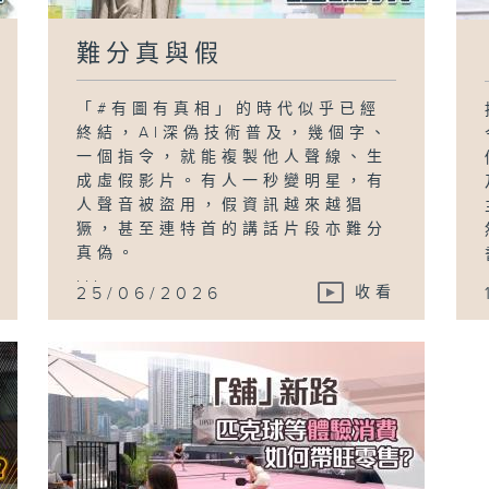
難分真與假
「#有圖有真相」的時代似乎已經
終結，AI深偽技術普及，幾個字、
一個指令，就能複製他人聲線、生
成虛假影片。有人一秒變明星，有
人聲音被盜用，假資訊越來越猖
獗，甚至連特首的講話片段亦難分
真偽。
...
25/06/2026
收看