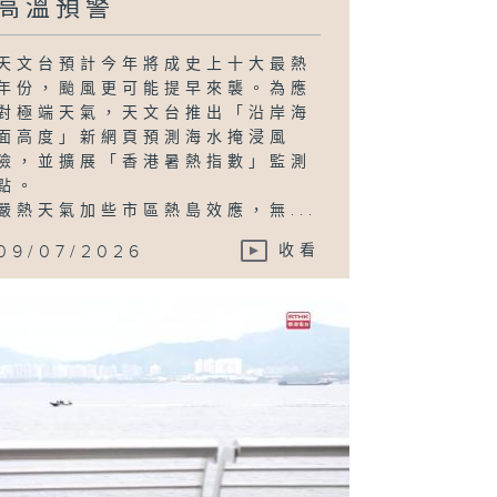
高溫預警
天文台預計今年將成史上十大最熱
年份，颱風更可能提早來襲。為應
對極端天氣，天文台推出「沿岸海
面高度」新網頁預測海水掩浸風
險，並擴展「香港暑熱指數」監測
點。
嚴熱天氣加些市區熱島效應，無...
09/07/2026
收看