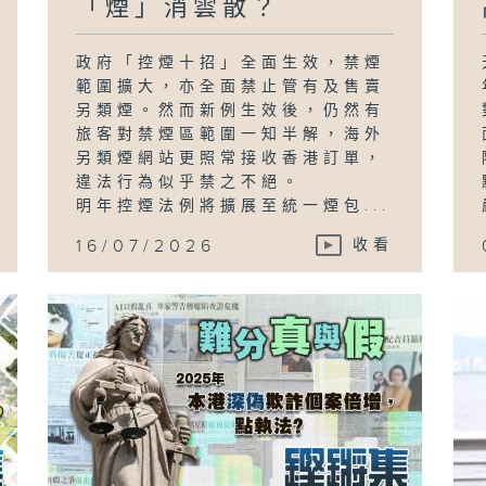
「煙」消雲散？
政府「控煙十招」全面生效，禁煙
範圍擴大，亦全面禁止管有及售賣
另類煙。然而新例生效後，仍然有
旅客對禁煙區範圍一知半解，海外
另類煙網站更照常接收香港訂單，
違法行為似乎禁之不絕。
明年控煙法例將擴展至統一煙包...
16/07/2026
收看