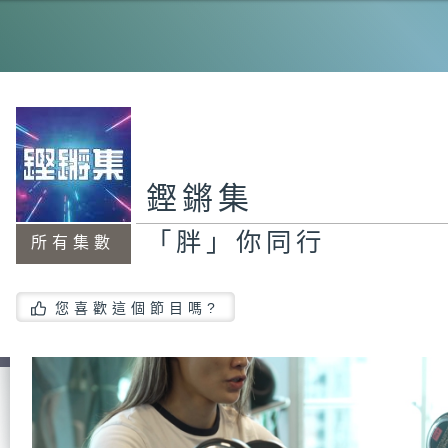
港
「
鏗鏘集
「胖」你同行
高
所有集數
您喜歡這個節目嗎?
鄉