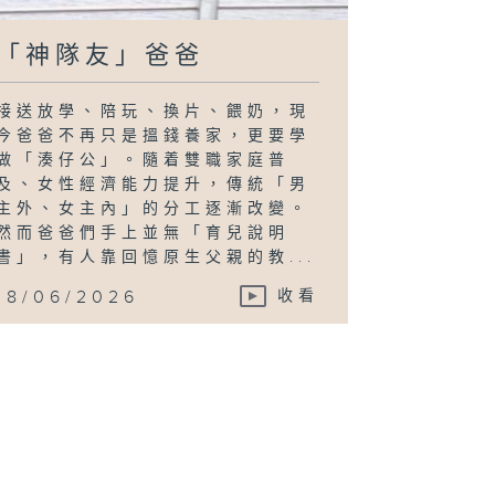
「神隊友」爸爸
接送放學、陪玩、換片、餵奶，現
今爸爸不再只是搵錢養家，更要學
做「湊仔公」。隨着雙職家庭普
及、女性經濟能力提升，傳統「男
主外、女主內」的分工逐漸改變。
然而爸爸們手上並無「育兒說明
書」，有人靠回憶原生父親的教...
18/06/2026
收看