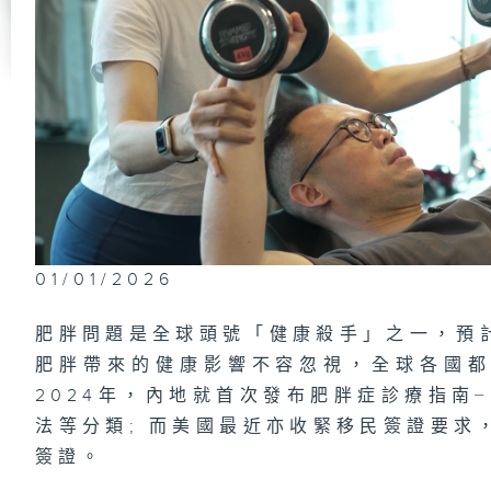
難
「
油
01/01/2026
肥胖問題是全球頭號「健康殺手」之一，預計2
「
肥胖帶來的健康影響不容忽視，全球各國
2024年，內地就首次發布肥胖症診療指南
法等分類; 而美國最近亦收緊移民簽證要求
簽證。