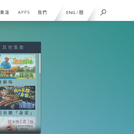
重溫
APPS
我們
ENG
/
簡
其他集數
產鮮味
的另類「身家」