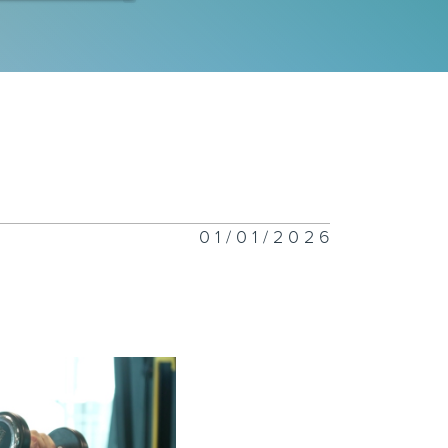
女嫁「北」嫁
煙」消雲散？
01/01/2026
溫預警
郊旅遊