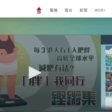
電視
電台
新聞
WEB+
港
我