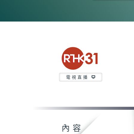
0
seconds
of
23
minutes,
42
seconds
Volume
90%
電視直播
內容