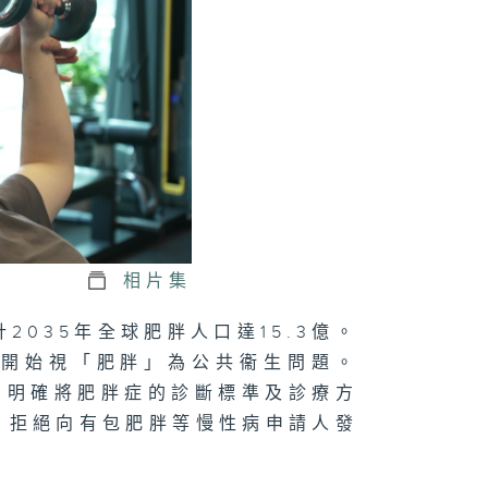
分真與假
神隊友」爸爸
價攻防戰
相片集
035年全球肥胖人口達15.3億。
舖」新路
都開始視「肥胖」為公共衞生問題。
╴明確將肥胖症的診斷標準及診療方
，拒絕向有包肥胖等慢性病申請人發