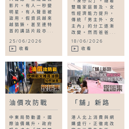
「湊仔公」。隨着
影片。有人一秒變
雙職家庭普及、女
明星，有人聲音被
性經濟能力提升，
盜用，假資訊越來
傳統「男主外、女
越猖獗，甚至連特
主內」的分工逐漸
首的講話片段亦...
改變。然而爸爸...
25/06/2026
18/06/2026
收看
收看
油價攻防戰
「舖」新路
中東局勢動盪，國
港人北上消費與網
際油價飆升，政府
購盛行，正徹底改