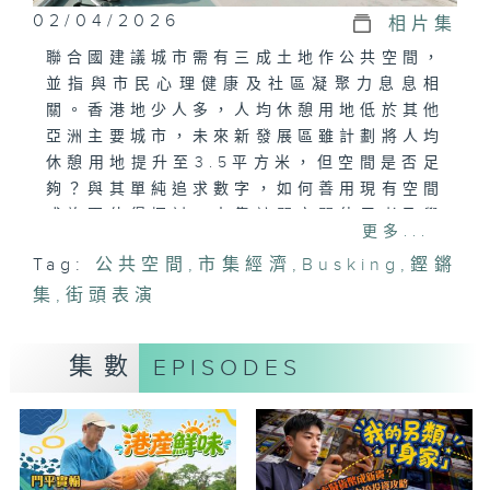
02/04/2026
相片集
聯合國建議城市需有三成土地作公共空間，
並指與市民心理健康及社區凝聚力息息相
關。香港地少人多，人均休憩用地低於其他
亞洲主要城市，未來新發展區雖計劃將人均
休憩用地提升至3.5平方米，但空間是否足
夠？與其單純追求數字，如何善用現有空間
或許更值得探討。本集訪問空間使用者及學
更多...
者，從不同角度審視公共空間的運用，探討
Tag:
公共空間
,
市集經濟
,
Busking
,
鏗鏘
在高密度城市中，如何真正發揮其凝聚社區
集
的價值。
,
街頭表演
集數
EPISODES