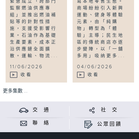
緊急成立「跨部門
寫本地零售生態。
監察燃油供應專
商場紛紛引入新興
組」並推出燃油補
運動、健身等體驗
貼等的針對性措
元素，由「純購
施，支援受影響行
物」轉型為「體
業。石油作為基礎
驗」主導；民生地
生產要素，成本正
區的傳統商店亦逐
沿供應鏈全面擴
步變陣，以「一舖
散。運輸、物流...
多用」吸纳更多...
11/06/2026
04/06/2026
收看
收看
更多集數 ...
交 通
社 交
聯 絡
公眾回饋