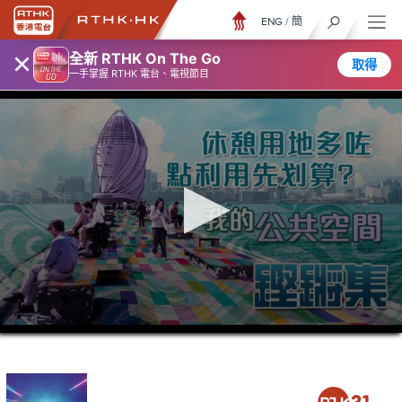
ENG
/
簡
×
全新 RTHK On The Go
取得
一手掌握 RTHK 電台、電視節目
0
seconds
of
23
minutes,
6