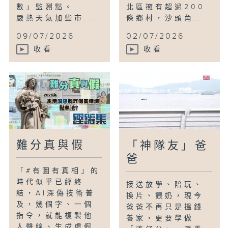
數」監測點。
北區擁有超過200
嚴熱天氣加些市...
條鄉村，沙頭角...
09/07/2026
02/07/2026
收看
收看
難分真與假
「神隊友」爸
爸
「#有圖有真相」的
時代似乎已經終
接送放學、陪玩、
結，AI深偽技術普
換片、餵奶，現今
及，幾個字、一個
爸爸不再只是搵錢
指令，就能複製他
養家，更要學做
人聲線、生成虛假