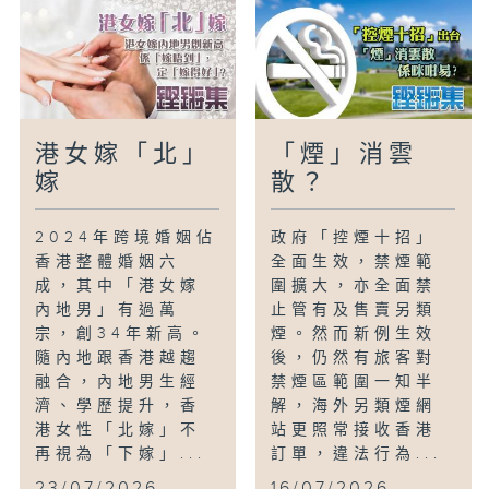
港女嫁「北」
「煙」消雲
嫁
散？
2024年跨境婚姻佔
政府「控煙十招」
香港整體婚姻六
全面生效，禁煙範
成，其中「港女嫁
圍擴大，亦全面禁
內地男」有過萬
止管有及售賣另類
宗，創34年新高。
煙。然而新例生效
隨內地跟香港越趨
後，仍然有旅客對
融合，內地男生經
禁煙區範圍一知半
濟、學歷提升，香
解，海外另類煙網
港女性「北嫁」不
站更照常接收香港
再視為「下嫁」...
訂單，違法行為...
23/07/2026
16/07/2026