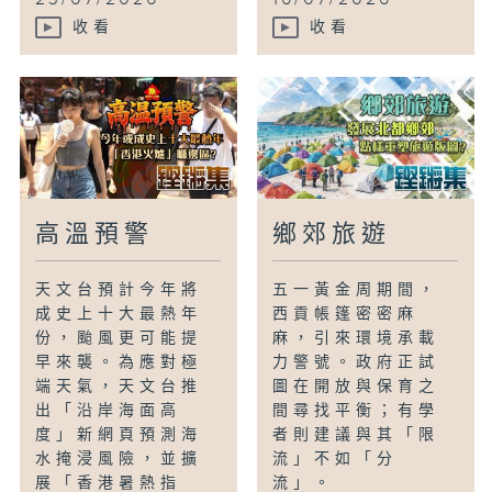
收看
收看
高溫預警
鄉郊旅遊
天文台預計今年將
五一黃金周期間，
成史上十大最熱年
西貢帳篷密密麻
份，颱風更可能提
麻，引來環境承載
早來襲。為應對極
力警號。政府正試
端天氣，天文台推
圖在開放與保育之
出「沿岸海面高
間尋找平衡；有學
度」新網頁預測海
者則建議與其「限
水掩浸風險，並擴
流」不如「分
展「香港暑熱指
流」。