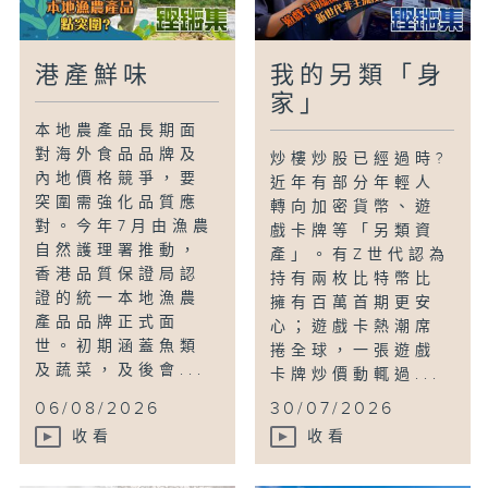
港產鮮味
我的另類「身
家」
本地農產品長期面
對海外食品品牌及
炒樓炒股已經過時?
內地價格競爭，要
近年有部分年輕人
突圍需強化品質應
轉向加密貨幣、遊
對。今年7月由漁農
戲卡牌等「另類資
自然護理署推動，
產」。有Z世代認為
香港品質保證局認
持有兩枚比特幣比
證的統一本地漁農
擁有百萬首期更安
產品品牌正式面
心；遊戲卡熱潮席
世。初期涵蓋魚類
捲全球，一張遊戲
及蔬菜，及後會...
卡牌炒價動輒過...
06/08/2026
30/07/2026
收看
收看