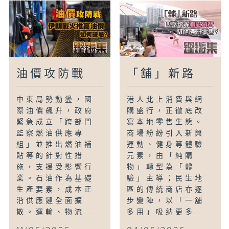
油價攻防戰
「舖」新路
中東局勢動盪，國
港人北上消費與網
際油價飆升，政府
購盛行，正徹底改
緊急成立「跨部門
寫本地零售生態。
監察燃油供應專
商場紛紛引入新興
組」並推出燃油補
運動、健身等體驗
貼等的針對性措
元素，由「純購
施，支援受影響行
物」轉型為「體
業。石油作為基礎
驗」主導；民生地
生產要素，成本正
區的傳統商店亦逐
沿供應鏈全面擴
步變陣，以「一舖
散。運輸、物流...
多用」吸纳更多...