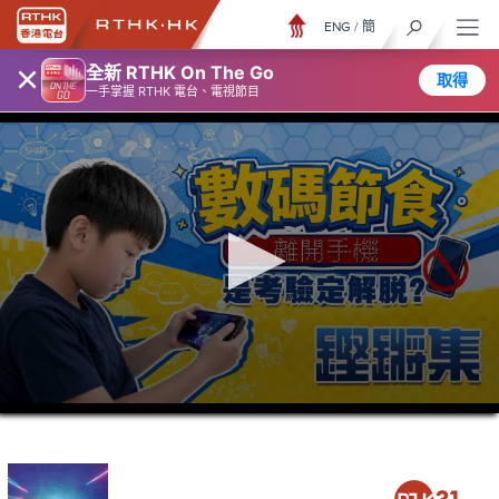
ENG
/
簡
×
全新 RTHK On The Go
取得
一手掌握 RTHK 電台、電視節目
0
seconds
of
23
minutes,
16