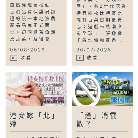
自然護理署推動，
產」。有Z世代認為
香港品質保證局認
持有兩枚比特幣比
證的統一本地漁農
擁有百萬首期更安
產品品牌正式面
心；遊戲卡熱潮席
世。初期涵蓋魚類
捲全球，一張遊戲
及蔬菜，及後會...
卡牌炒價動輒過...
06/08/2026
30/07/2026
收看
收看
港女嫁「北」
「煙」消雲
嫁
散？