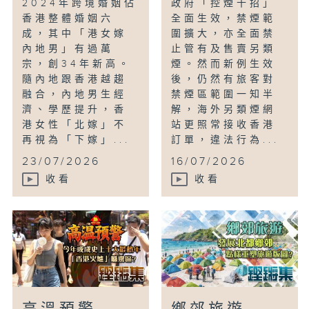
2024年跨境婚姻佔
政府「控煙十招」
香港整體婚姻六
全面生效，禁煙範
成，其中「港女嫁
圍擴大，亦全面禁
內地男」有過萬
止管有及售賣另類
宗，創34年新高。
煙。然而新例生效
隨內地跟香港越趨
後，仍然有旅客對
融合，內地男生經
禁煙區範圍一知半
濟、學歷提升，香
解，海外另類煙網
港女性「北嫁」不
站更照常接收香港
再視為「下嫁」...
訂單，違法行為...
23/07/2026
16/07/2026
收看
收看