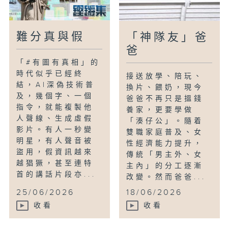
難分真與假
「神隊友」爸
爸
「#有圖有真相」的
時代似乎已經終
接送放學、陪玩、
結，AI深偽技術普
換片、餵奶，現今
及，幾個字、一個
爸爸不再只是搵錢
指令，就能複製他
養家，更要學做
人聲線、生成虛假
「湊仔公」。隨着
影片。有人一秒變
雙職家庭普及、女
明星，有人聲音被
性經濟能力提升，
盜用，假資訊越來
傳統「男主外、女
越猖獗，甚至連特
主內」的分工逐漸
首的講話片段亦...
改變。然而爸爸...
25/06/2026
18/06/2026
收看
收看