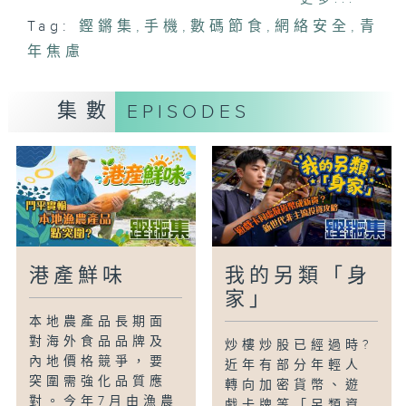
還是解脫？本集追蹤不同世代，探討這場數
Tag:
鏗鏘集
,
手機
,
數碼節食
,
網絡安全
,
青
碼時代的健康挑戰。
年焦慮
集數
EPISODES
港產鮮味
我的另類「身
家」
本地農產品長期面
對海外食品品牌及
炒樓炒股已經過時?
內地價格競爭，要
近年有部分年輕人
突圍需強化品質應
轉向加密貨幣、遊
對。今年7月由漁農
戲卡牌等「另類資