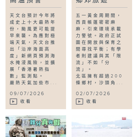
高溫預警
鄉郊旅遊
天文台預計今年將
五一黃金周期間，
成史上十大最熱年
西貢帳篷密密麻
份，颱風更可能提
麻，引來環境承載
早來襲。為應對極
力警號。政府正試
端天氣，天文台推
圖在開放與保育之
出「沿岸海面高
間尋找平衡；有學
度」新網頁預測海
者則建議與其「限
水掩浸風險，並擴
流」不如「分
展「香港暑熱指
流」。
數」監測點。
北區擁有超過200
嚴熱天氣加些市...
條鄉村，沙頭角...
09/07/2026
02/07/2026
收看
收看