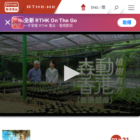
ENG
/
簡
×
全新 RTHK On The Go
取得
一手掌握 RTHK 電台、電視節目
0
seconds
of
26
minutes,
7