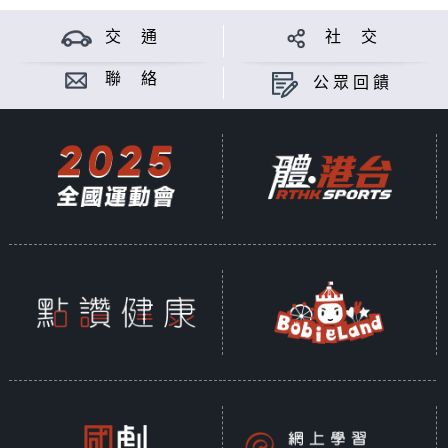
交 通
社 交
聯 絡
公眾回饋