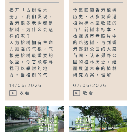
揭开「古树名木
今集回顾香港植树
册」，我们发现，
历史，从参观香港
香港很多老树都是
植物标本室收藏的
榕树。为什么会这
百年前树木标本，
样的呢？
检视城市老照片中
因为榕树拥有生命
的路边树，再到香
力顽强的气根，气
港郊野公园的大棠
根是榕树最重要的
苗圃，认识郊野公
依靠，令它能够寻
园的植林历史，继
找可以攀附的地
而展望未来的植林
方。当榕树的气...
研究方案，理解...
14/06/2026
07/06/2026
收看
收看