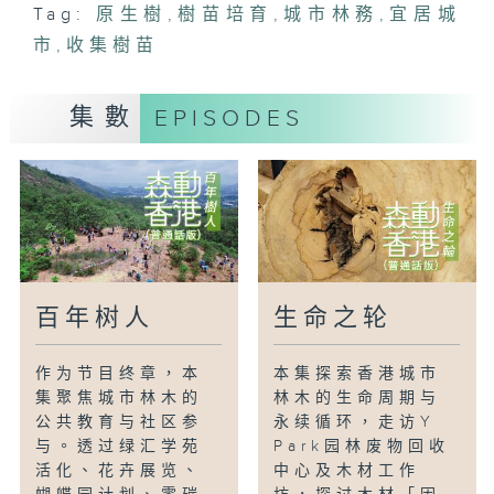
Tag:
原生樹
,
樹苗培育
,
城市林務
,
宜居城
市
,
收集樹苗
集數
EPISODES
百年树人
生命之轮
作为节目终章，本
本集探索香港城市
集聚焦城市林木的
林木的生命周期与
公共教育与社区参
永续循环，走访Y
与。透过绿汇学苑
Park园林废物回收
活化、花卉展览、
中心及木材工作