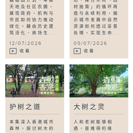
蝴蝶园计划、零碳
坊，探讨木材「因
天地及社区农圃，
材施策」的循环再
展现政府、机构与
造与永续利用，揭
市民如何协力推动
示城市发展中自然
绿化。藉由历史建
资源如何透过妥善
筑活化、商场生...
处理，实现生命...
12/07/2026
05/07/2026
收看
收看
护树之道
大树之灵
本集深入香港城市
人和老树能够相
森林，探讨树木的
遇，是难得的缘