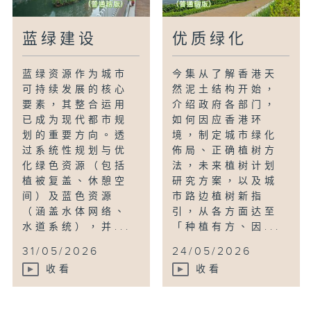
蓝绿建设
优质绿化
蓝绿资源作为城市
今集从了解香港天
可持续发展的核心
然泥土结构开始，
要素，其整合运用
介绍政府各部门，
已成为现代都市规
如何因应香港环
划的重要方向。透
境，制定城市绿化
过系统性规划与优
佈局、正确植树方
化绿色资源（包括
法，未来植树计划
植被复盖、休憩空
研究方案，以及城
间）及蓝色资源
市路边植树新指
（涵盖水体网络、
引，从各方面达至
水道系统），并...
「种植有方、因...
31/05/2026
24/05/2026
收看
收看