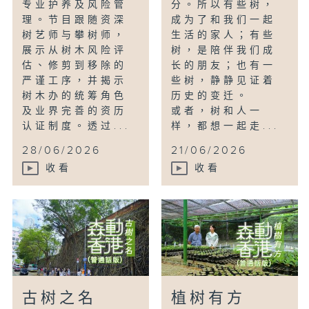
专业护养及风险管
分。所以有些树，
理。节目跟随资深
成为了和我们一起
树艺师与攀树师，
生活的家人；有些
展示从树木风险评
树，是陪伴我们成
估、修剪到移除的
长的朋友；也有一
严谨工序，并揭示
些树，静静见证着
树木办的统筹角色
历史的变迁。
及业界完善的资历
或者，树和人一
认证制度。透过...
样，都想一起走...
28/06/2026
21/06/2026
收看
收看
古树之名
植树有方