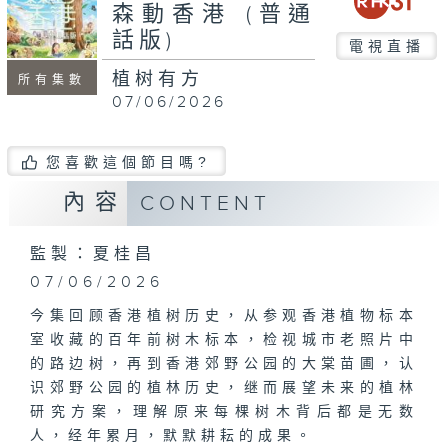
seconds
森動香港 (普通
話版)
電視直播
植树有方
所有集數
07/06/2026
您喜歡這個節目嗎?
內容
CONTENT
監製：夏桂昌
07/06/2026
今集回顾香港植树历史，从参观香港植物标本
室收藏的百年前树木标本，检视城市老照片中
的路边树，再到香港郊野公园的大棠苗圃，认
识郊野公园的植林历史，继而展望未来的植林
研究方案，理解原来每棵树木背后都是无数
人，经年累月，默默耕耘的成果。